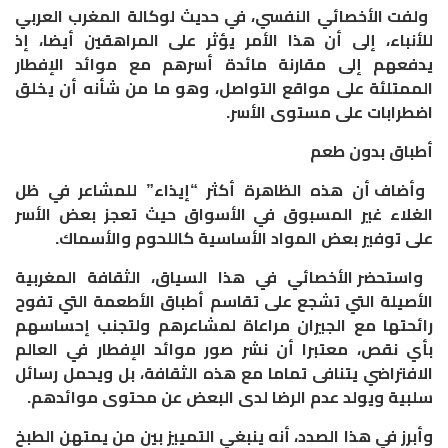
ولفت الأخصائي النفسي، في حديث لوكالة المغرب العربي
للأنباء، إلى أن هذا الأمر يؤثر على المراهقين أيضا، إذ
يدفعهم إلى مقارنة مائدة أسرهم مع موائد الإفطار
الممتلئة على مواقع التواصل، وهو ما من شأنه أن يخلق
اضطرابات على مستوى الأسر
.
أطباق بدون طعم
وأضاف أن هذه الظاهرة أكثر “إيذاء” للمشاعر في ظل
الغلاء غير المسبوق في الأسواق حيث تعجز بعض الأسر
على توفير بعض المواد الأساسية كاللحوم والأسماك
.
واستحضر الأخصائي في هذا السياق، الثقافة المغربية
الأصيلة التي تشجع على تقاسم أطباق الأطعمة التي تفوح
رائحتها مع الجيران مراعاة لمشاعرهم ولتجنب إحساسهم
بأي نقص، معتبرا أن نشر صور موائد الإفطار في العالم
الافتراضي يتنافى تماما مع هذه الثقافة، بل ويحمل رسائل
سلبية ويولد عدم الرضا لدى البعض عن محتوى موائدهم
.
وأبرز في هذا الصدد، أنه ينبغي التمييز بين من يمتهن الطبخ