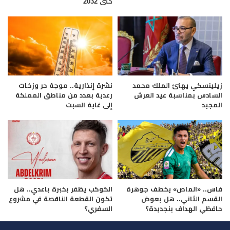
حتى 2032
زيلينسكي يهنئ الملك محمد
نشرة إنذارية.. موجة حر وزخات
السادس بمناسبة عيد العرش
رعدية بعدد من مناطق المملكة
المجيد
إلى غاية السبت
فاس.. «الماص» يخطف جوهرة
الكوكب يظفر بخبرة باعدي.. هل
القسم الثاني.. هل يعوض
تكون القطعة الناقصة في مشروع
حافظي الهداف بنجديدة؟
السفري؟