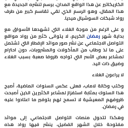
الكاريكاتير عن هذا الواقع المدان، برسم تنشره الجديدة مع
هذا المقال، وهو الرسم الذي لقي تقاسم كبير من طرف
رواد شبكات السوشيال ميديا
.
و على الرغم من موجة الغلاء التي تشهدها الأسواق مع
بداية شهر
رمضان
الكريم، لا يتوانى كثير من رواد مواقع
التواصل الاجتماعي عن نشر صور موائد الإفطار التي تشتمل
على ما لذ وطاب من المأكولات والمشروبات، دون احترام
لمشاعر بعض الأسر التي تواجه ظروفا صعبة بسبب الغلاء
وضيق ذات اليد
.
لا يراعون الغلاء
وكتب وكالة لاماب، فعلى عكس السنوات الماضية، أصبح
هذا السلوك بمثابة استفزاز لمشاعر الكثيرين الذين أصبحت
ظروفهم المعيشية لا تسمح لهم بتوفير ما اعتادوا عليه
في رمضان
.
وهكذا تتحول منصات التواصل الاجتماعي إلى موائد
مفتوحة خلال الشهر الفضيل، ينشر فيها رواد هذه