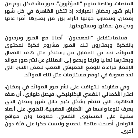
المنصات، وخاصة منهم “المؤثرون”، صور مائدة كل يوم من
أيام شهر رمضان المبارك؛ إذ تتكرر الظاهرة في كل شهر
رمضان، وتتضارب حولها الآراء بين من يعتبرها أمرا عاديا
وبين من يمقتها ويستهجنها
.
فبينما يتفاعل “المعجبون” أحيانا مع الصور ويرحبون
بالفكرة ويعتبرون تلك الصور مشروع فكرة لمحتوى
الموائد، نجد في المقابل من يستنكر مثل هذه الأفعال
ويعتبرها تعاليا وترفا ويدعو إلى الامتناع عن نشر صور موائد
الإفطار مراعاة للوضع المعيشي الصعب لبعض الأسر، التي
تجد صعوبة في توفير مستلزمات مثل تلك الموائد
.
وفي مقاربته للتهافت على نشر صور الموائد في رمضان،
اعتبر الأخصائي النفسي الإكلينيكي، فيصل طهاري، أن هذه
الظاهرة، التي تنتشر بشكل كبير خلال شهر رمضان الذي
يعرف تنوعا واسعا في الأطباق المغربية، تنطوي على أبعاد
سلبية على المستوى النفسي، خصوصا وأن مواقع
التواصل أصبحت متاحة للجميع وليست حكرا على فئة دون
أخرى
.