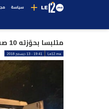
+
سياسة
مجت
متلبسا بحوّزته 10 صفائح من الشيرا.. “بزناسْ” في قبضة أمن مراكش
Le12.ma
19:41 - 13 ديسمبر 2018