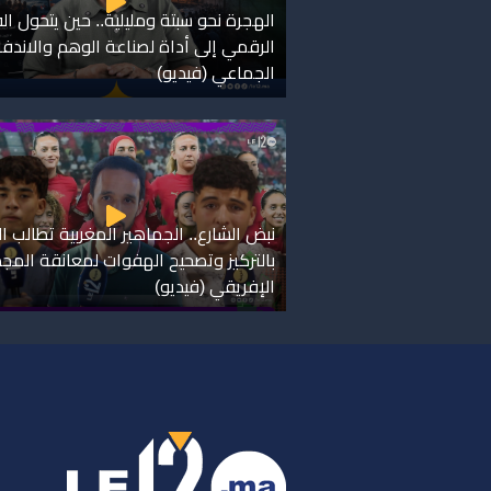
الهجرة نحو سبتة ومليلية.. حين يتحول ا
الرقمي إلى أداة لصناعة الوهم والاندفا
الجماعي (فيديو)
نبض الشارع.. الجماهير المغربية تطالب ال
بالتركيز وتصحيح الهفوات لمعانقة المجد
الإفريقي (فيديو)
ر
س