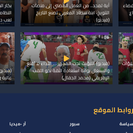
لفضاء
آية لمجد.. من العمل المضني إلى منصات
بكار ا
ع
التتويج، ابنة سطاد المغربي تصنع التاريخ
النظام
(فيديو)
لعب دو
لبؤات
(فيديو) اللبؤات تحت المجهر… الأداء لا يُقنع
والسنغال بوابة استعادة الثقة نحو اللقب
(فيديو
الإفريقي (محمد الجفال)
عالية 
وابط الموقع
ياسة
سبور
آر -ميديا