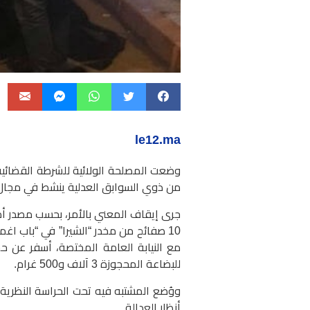
le12.ma
وضعت المصلحة الولائية للشرطة القضائ
من ذوي السوابق العدلية ينشط في مجال 
جرى إيقاف المعني بالأمر، بحسب مصدر أمن
10 صفائح من مخدر “الشيرا” في “باب اغ
للبضاعة المحجوزة 3 آلاف و500 غرام.
ووُضع المشتبه فيه تحت الحراسة النظرية، 
أنظار العدالة.