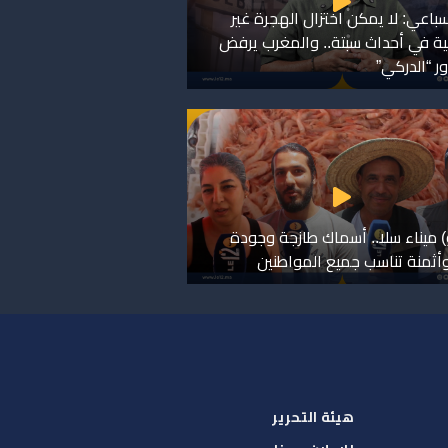
لسباعي: لا يمكن اختزال الهجرة غير
ية في أحداث سبتة.. والمغرب يرفض
ر “الدركي”
) ميناء سلا.. أسماك طازجة وجودة
وأثمنة تناسب جميع المواطنين
هيئة التحرير