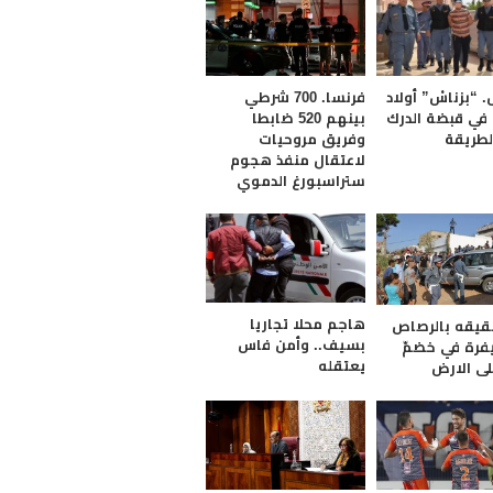
“بزناسْ” أولاد
فرنسا. 700 شرطي
ي قبضة الدرك
بينهم 520 ضابطا
لطريقة
وفريق مروحيات
لاعتقال منفذ هجوم
ستراسبورغ الدموي
هاجم محلا تجاريا
يقه بالرصاص
بسيف.. وأمن فاس
فرة في خضمّ
يعتقله
لى الارض