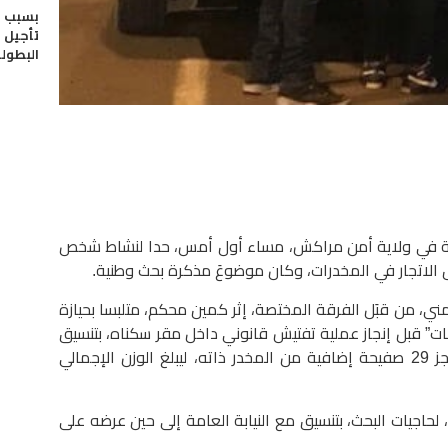
بسبب “
تأجيل م
البطول
ية في ولاية أمن مراكش، مساء أول أمس، حدا لنشاط شخص
الاتجار في المخدرات، وكان موضوعَ مذكرة بحث وطنية.
ي، من قبَل الفرقة المختصة، إثر كمين محكم، متلبسا بحيازة
مات” قبل إنجاز عملية تفتيش قانوني داخل مقر سكناه، بتنسيق
مع النيابة العامة المختصة، أسفر عن حجز 29 صفيحة إضافية من المخدر ذاته، ليبلغ الوزن الإجمالي
لحاجيات البحث، بتنسيق مع النيابة العامة إلى حين عرضه على