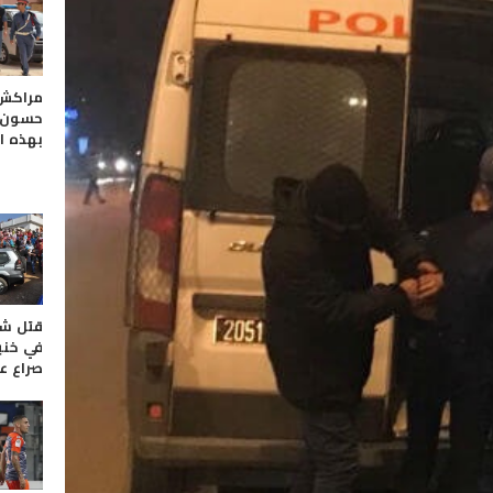
مراكش. 
حسون ف
بهذه ا
قتل شق
في خني
صراع ع