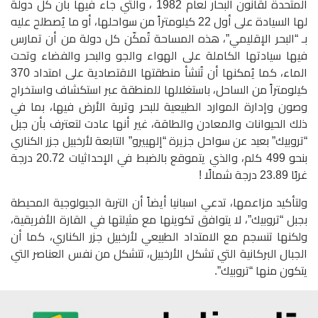
المتحدة لقانون البحار لعام 1982 ، والتي جاء فيها بأن كل دولة
لها السيادة على أول 22 كيلومتراً من سواحلها، أو ما يُصطلح عليه
بـ “البحر الإقليمي”، هذه المساحة تُمكّن كل دولة من أن تمارس
فيها سيادتها الكاملة على الهواء والجو والبحر والفضاء وتحت
الماء، كما يُمكنها أن تُنشأ منطقتها الاقتصادية على امتداد 370
كيلومتراً من الساحل، باستغلالها للمنطقة عبر استكشاف واستخراج
وصون وإدارة الموارد الطبيعية للبحر وتربة الأرض فيها، بما في
ذلك الحيوانات والمعادن والطاقة، غير أنها عادت لتعترف بأن جبل
“تروبيك” بعيد عن سواحل جزيرة “إلهييرو” التابعة لأرخبيل جزر الكناري
بنحو 499 كلم، والذي يتموقع بالضبط في الإحداثيات 20.72 درجة
غربًا 23.89 درجة شمالًا !
ولتأكيد مزاعمها، تدعي اسبانيا أيضاً أن التربة الجيولوجية المحيطة
بجبل “تروبيك”، لا يتوافق تكوينها مع مثيلتها في القارة الأفريقية،
ولكنها تنسجم مع الامتداد الطبيعي لأرخبيل جزر الكناري، كما أن
الجبال البركانية التي تشكل الأرخبيل، تتشكل من نفس العناصر التي
يتكون منها “تروبيك”.