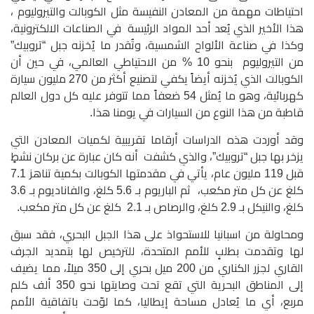
احتياطات مهمة من المعادن النفيسة مثل الكوبالت والتيروليوم ،
هذا الأخير الذي يُعد أحد المواد الرئيسة في الصناعات الالكترونية،
وكذا في صناعة الألواح الشمسية، وتُقدر ما يُخزنه جبل “تروبيك”
من التيروليوم بنحو 10 % من الاحتياطي العالمي، في حين أن
الكوبالت الذي يُخزنه أيضاً يكفي لتصنيع أكثر من 270 مليون سيارة
كهربائية، وهو ما يُمثل 54 ضعفاً مما تتوفر عليه كل دول العالم
قاطبة من هذا النوع من السيارات في يومنا هذا.
وقد أوردت هذه الدراسات أرقاما تقريبية لكميات المعادن التي
يزخر بها جبل “تروبيك”، والذي كشفت أنه كان عبارة عن بركان نشطٍ
قبل 119 مليون عام، يأتي في مقدمتها الكوبالت بكمية تناهز 7.1
كلغ عن كل متر مكعب، ثم الباريوم بـ 5.6 كلغ، والفاناديوم بـ 3.6
كلغ، والنيكل بـ 2.9 كلغ، والرصاص بـ 2.1 كلغ عن كل متر مكعب.
ومحاولة من اسبانيا للاستحواذ على هذا الجبل البحري، فقد سبق
لها وتقدمت بطلبٍ للأمم المتحدة، للترخيص لها بتمديد الجرف
القاري لجزر الكناري من 200 ميل بحري إلى 350 ميلاً، مما يضيف
إلى المناطق البحرية التي تقع تحت وصايتها نحو 350 ألف كلم
مربع، أي ما يُعادل مساحة إيطاليا، كما لوّحت باتفاقية الأمم