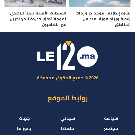
نشرة إنذارية.. موجة حر وزخات
السلطات الأمنية تتعبأ للتصدي
رعدية ورياح قوية بعدد من
لموجة تدفق جديدة للمهاجرين
المناطق
غير النظاميين
2026 © جميع الحقوق محفوظة
روابط الموقع
سياسة
سيدتي
جهات
مجتمع
كلمتنا
بانوراما