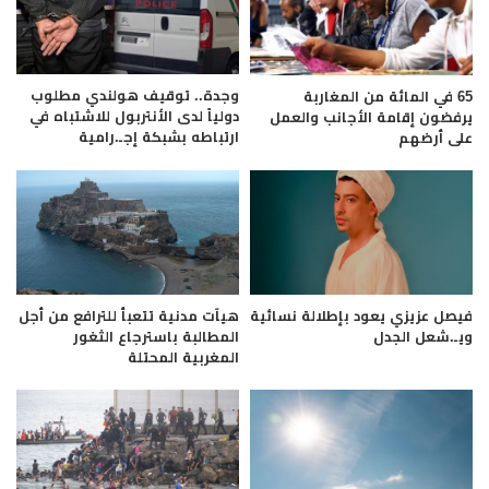
وجدة.. توقيف هولندي مطلوب
65 في المائة من المغاربة
دولياً لدى الأنتربول للاشتباه في
يرفضون إقامة الأجانب والعمل
ارتباطه بشبكة إجـ.رامية
على أرضهم
فيصل عزيزي يعود بإطلالة نسائية
هيآت مدنية تتعبأ للترافع من أجل
ويـ.شعل الجدل
المطالبة باسترجاع الثغور
المغربية المحتلة