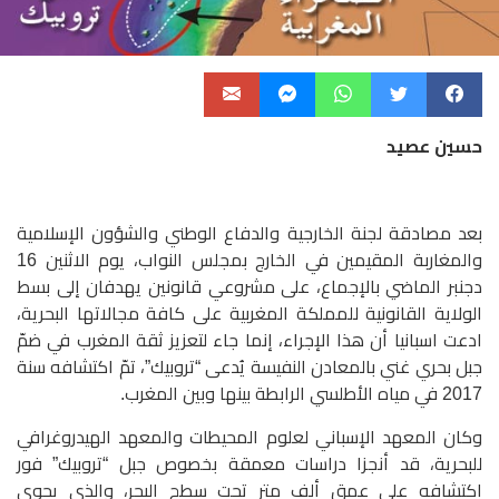
حسين عصيد
بعد مصادقة لجنة الخارجية والدفاع الوطني والشؤون الإسلامية
والمغاربة المقيمين في الخارج بمجلس النواب، يوم الاثنين 16
دجنبر الماضي بالإجماع، على مشروعي قانونين يهدفان إلى بسط
الولاية القانونية للمملكة المغربية على كافة مجالاتها البحرية،
ادعت اسبانيا أن هذا الإجراء، إنما جاء لتعزيز ثقة المغرب في ضمّ
جبل بحري غني بالمعادن النفيسة يُدعى “تروبيك”، تمّ اكتشافه سنة
2017 في مياه الأطلسي الرابطة بينها وبين المغرب.
وكان المعهد الإسباني لعلوم المحيطات والمعهد الهيدروغرافي
للبحرية، قد أنجزا دراسات معمقة بخصوص جبل “تروبيك” فور
اكتشافه على عمق ألف متر تحت سطح البحر، والذي يحوي