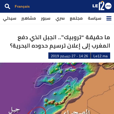
Français
سياسة
مجتمع
سري
سبور
مشاهير
سيدتي
ما حقيقة “تروبيك”.. الجبل الذي دفع
المغرب إلى إعلان ترسيم حدوده البحرية؟
Le12.ma
14:26 - 27 ديسمبر 2019