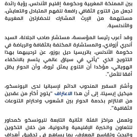
بين المملكة المغربية وحكومة إقليم الأندلس، رؤية رائدة
تجعل من التنوع الثقافي رافعة للفهم المتبادل والتعايش،
مستلهمة من الإرث المشترك للحضارتين المغربية
والأندلسية.
وقد أعرب رئيسا المؤسسة، مستشار صاحب الجلالة، السيد
أندري أزولاي، والمستشارة المكلفة بالثقافة والرياضة في
حكومة الأندلس، باتريسيا ديل بوزو، عن ترحيبهما بهذا
التتويج الذي “يأتي في سياق عالمي يتسم بالانكفاء
الهوياتي، مؤكدا أن التنوع يمثل ثروة، وأن الحوار يظل
أفقا للأمل”.
وأشار السفير المندوب الدائم لإسبانيا لدى اليونسكو،
ميكيل إيسيتا، إلى أن هذا
الاعتراف
“يتوج أكثر من عقدين
من الالتزام بخدمة الحوار بين الشعوب واحترام التنوعات
الثقافية”.
وتعمل مراكز الفئة الثانية التابعة لليونسكو كمحاور
للتعاون والخبرة الإقليمية والدولية، من خلال التكوين
والبحث وتقاسم المعارف، بما يساهم في تحقيق أهداف