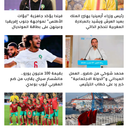
رئيس وزراء أرمينيا يهنئ الملك
فيلدا يؤكد جاهزية “لبؤات
بعيد العرش ويشيد بالمبادرة
الأطلس” لمواجهة جنوب إفريقيا
المغربية للحكم الذاتي
وعينهن على بطاقة المونديال
محمد شوكي من صفرو.. العمل
بقيمة 100 مليون يورو..
الميداني و”الدولة الاجتماعية”
مانشستر سيتي يقترب من ضم
خير رد على خطاب التيئيس
المغربي أيوب بوعدي