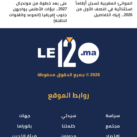
الموانئ المغربية تسجل أرقاماً
على بعد خطوة من مونديال
استثنائية في النصف الأول من
2027.. لبؤات الأطلس يواجهن
2026.. إليك التفاصيل
جنوب إفريقيا (الموعد والقنوات
الناقلة)
2026 © جميع الحقوق محفوظة
روابط الموقع
سياسة
سيدتي
جهات
مجتمع
كلمتنا
بانوراما
اقتصاد
مدونون
هيئة التحرير