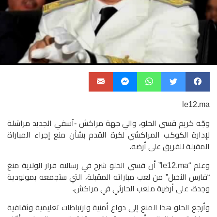
le12.ma
وجّه كريم قسي الحلو، والي جهة مراكش -آسفي الجديد مراسَلة
لإدارة الكوكب المراكشي لكرة القدم بشأن منع إجراء المباراة
المقبلة للفريق على أرضه.
وعلم “le12.ma” أن قسي الحلو شرح في رسالته قرار الولاية منعَ
“فارس النخيل” من لعب مباراته المقبلة، التي ستجمعه بمولودية
وجدة، على أرضية ملعب الحارثي في مراكش.
وأرجع الحلو هذا المنع إلى دواع أمنية وارتباطات تعليمية وثقافية