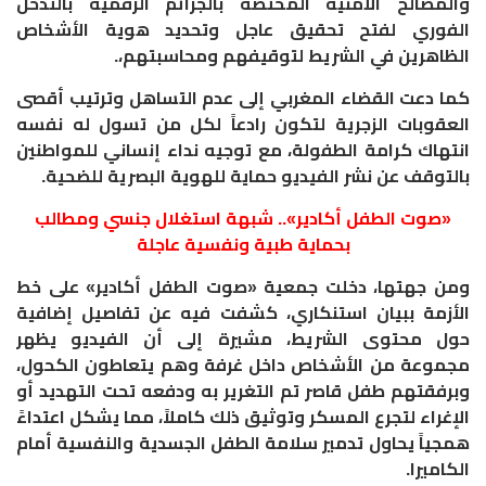
والمصالح الأمنية المختصة بالجرائم الرقمية بالتدخل
الفوري لفتح تحقيق عاجل وتحديد هوية الأشخاص
الظاهرين في الشريط لتوقيفهم ومحاسبتهم،.
كما دعت القضاء المغربي إلى عدم التساهل وترتيب أقصى
العقوبات الزجرية لتكون رادعاً لكل من تسول له نفسه
انتهاك كرامة الطفولة، مع توجيه نداء إنساني للمواطنين
بالتوقف عن نشر الفيديو حماية للهوية البصرية للضحية.
​«صوت الطفل أكادير».. شبهة استغلال جنسي ومطالب
بحماية طبية ونفسية عاجلة
​ومن جهتها، دخلت جمعية «صوت الطفل أكادير» على خط
الأزمة ببيان استنكاري، كشفت فيه عن تفاصيل إضافية
حول محتوى الشريط، مشيرة إلى أن الفيديو يظهر
مجموعة من الأشخاص داخل غرفة وهم يتعاطون الكحول،
وبرفقتهم طفل قاصر تم التغرير به ودفعه تحت التهديد أو
الإغراء لتجرع المسكر وتوثيق ذلك كاملاً، مما يشكل اعتداءً
همجياً يحاول تدمير سلامة الطفل الجسدية والنفسية أمام
الكاميرا.