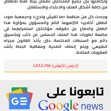
وتكاملها بين جميع المتدخلين لضمان بيئة آمنة للأطفال
من كافة أشكال العنف والاعتداء والاستغلال.
وجددت كل من منظمة «ما تقيش ولدي» و«جمعية صوت
الطفل أكادير» التزامهما التام والمسؤول بمؤازرة هذا
الطفل والدفاع عن حقوقه، مؤكدتين استمرارهما في
متابعة تطورات هذا الملف الحساس عن كثب وبتنسيق
دائم مع السلطات المختصة، حتى يأخذ القانون مجراه
الطبيعي ويتم إنصاف الضحية ومعاقبة الجناة بأشد
العقوبات المتاحة.
إدريس لكبيش/ Le12.ma