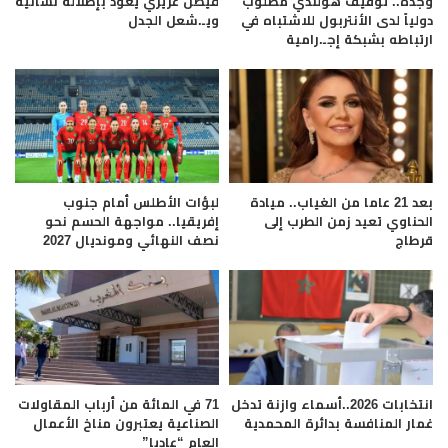
وجدة.. توقيف هولندي مطلوب
فيصل عزيزي يعود بإطلالة نسائية
دولياً لدى الأنتربول للاشتباه في
ويـ.شعل الجدل
ارتباطه بشبكة إجـ.رامية
بعد 21 عاما من الغياب.. ميادة
لبؤات الأطلس أمام جنوب
الحناوي تعيد زمن الطرب إلى
إفريقيا.. مواجهة الحسم نحو
قرطاج
نصف النهائي ومونديال 2027
انتخابات 2026..أسماء وازنة تدخل
71 في المائة من أرباب المقاولات
غمار المنافسة بدائرة المحمدية
الصناعية يعتبرون مناخ الأعمال
العام “عاديا”