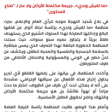
​«ما تقيش ولدي».. جريمة مكتملة الأركان ولا عذر لـ “صناع
المحتوى”
​في بلاغ شديد اللهجة موجه للرأي العام والإعلام، عبرت
منظمة «ما تقيش ولدي»، برئاسة نجاة أنوار، عن قلقها
البالغ وإدانتها الصارخة لهذا السلوك الشنيع الذي يستهدف
طفلاً بريئاً لا يتجاوز عمره سبع سنوات، حيث سجلت
المنظمة الخطورة البالغة لهذا التصرف الذي يمس مباشرة
بالسلامة الجسدية والنفسية والصحية للطفل، ويكشف عن
تدنٍّ خطير في الوعي والمسؤولية والانحلال الأخلاقي من
طرف المتورطين.
​وأكدت المنظمة، في بيانها، على رفضها القاطع لأي تبرير
يحاول إخراج هذه الأفعال عن سياقها الإجرامي، مشددة
على أنه لا يمكن، تحت أي ظرف من الظروف، اعتبار ما حدث
مزاحاً أو لهواً طائشاً، بل هو جريمة مكتملة الأركان
وانتهاك واضح لحقوق الطفل الأساسية.
وأمام هذا الوضع، طالبت المنظمة رئاسة النيابة العامة