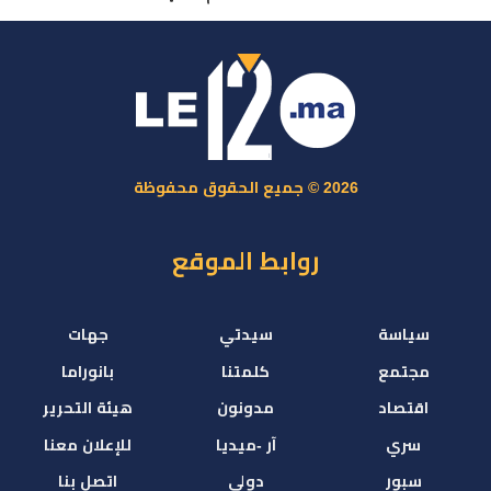
2026 © جميع الحقوق محفوظة
روابط الموقع
سياسة
سيدتي
جهات
مجتمع
كلمتنا
بانوراما
اقتصاد
مدونون
هيئة التحرير
سري
آر -ميديا
للإعلان معنا
سبور
دولي
اتصل بنا