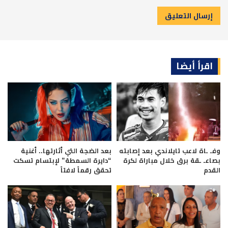
اقرأ أيضا
وفـ ـاة لاعب تايلاندي بعد إصابته
بعد الضجة التي أثارتها.. أغنية
بصاعـ ـقة برق خلال مباراة لكرة
“دايرة السمطة” لإبتسام تسكت
القدم
تحقق رقماً لافتاً