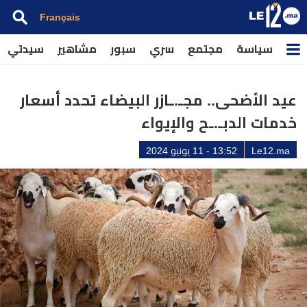
Français
سياسة
مجتمع
سري
سبور
مشاهير
سيدتي
عيد الأضحى.. مجـ.ـازر البيضاء تحدد أسعار
خدمات الدبـ.ـح والإيواء
Le12.ma
13:52 - 11 يونيو 2024