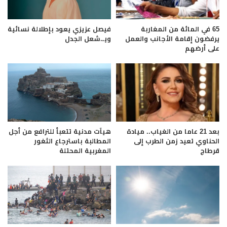
فيصل عزيزي يعود بإطلالة نسائية
65 في المائة من المغاربة
ويـ.شعل الجدل
يرفضون إقامة الأجانب والعمل
على أرضهم
بعد 21 عاما من الغياب.. ميادة
هيآت مدنية تتعبأ للترافع من أجل
الحناوي تعيد زمن الطرب إلى
المطالبة باسترجاع الثغور
قرطاج
المغربية المحتلة