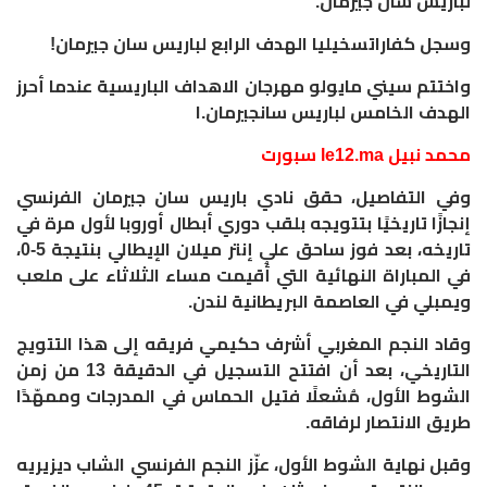
لباريس
سان
جيرمان.
وسجل كفاراتسخيليا الهدف
الرابع
لباريس
سان
جيرمان
!
واختتم
سيني
مايولو
مهرجان الاهداف الباريسية عندما أحرز
الهدف
الخامس
لباريس
سان
جيرمان
.
ا
محمد نبيل le12.ma سبورت
وفي التفاصيل، حقق نادي باريس سان جيرمان الفرنسي
إنجازًا تاريخيًا بتتويجه بلقب دوري أبطال أوروبا لأول مرة في
تاريخه، بعد فوز ساحق على إنتر ميلان الإيطالي بنتيجة 5-0،
في المباراة النهائية التي أُقيمت مساء الثلاثاء على ملعب
ويمبلي في العاصمة البريطانية لندن.
وقاد النجم المغربي أشرف حكيمي فريقه إلى هذا التتويج
التاريخي، بعد أن افتتح التسجيل في الدقيقة 13 من زمن
الشوط الأول، مُشعلًا فتيل الحماس في المدرجات وممهّدًا
طريق الانتصار لرفاقه.
وقبل نهاية الشوط الأول، عزّز النجم الفرنسي الشاب ديزيريه