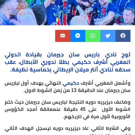
توج نادي باريس سان جيرمان بقيادة الدولي
المغربي أشرف حكيمي بطلاً لدوري الأبطال، عقب
سحقه لنادي أنتر ميلان الإيطالي بخماسية نظيفة.
وأشعل المغربي
أشرف
حكيمي
النهائي
بهدف
أول
لباريس
سان
جيرمان
عند الدقيقة 13 من زمن الشوط الاول.
وضاعف ديزيريه
دويه
النتيجة
لباريس
سان
جيرمان حيث ختم
الشوط الأول
على
45
دقيقة
عن
معانقة
أمجد
الكؤوس
الأوروبية
لأول
مرة
في
تاريخهم.
وفي الشرط الثاني عاد ديزيريه
دويه
ليسجل الهدف الثاني