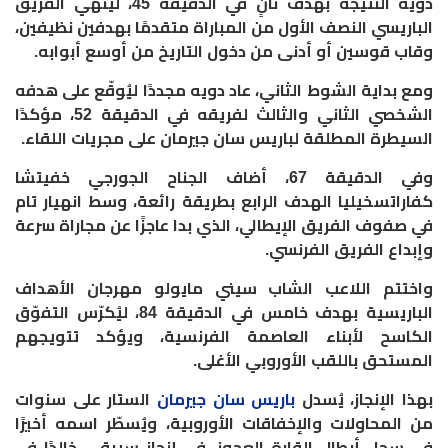
دويه النتيجة بهدف ثانٍ في الدقيقة 45، لينهي الفريق
الباريسي النصف الأول من المباراة متقدمًا بهدفين نظيفين،
وقاب قوسين أو أدنى من دخول التاريخ من أوسع أبوابه.
ومع بداية الشوط الثاني، عاد دويه مجددًا ليُوقّع على هدفه
الشخصي الثاني والثالث لفريقه في الدقيقة 52، مؤكدًا
السيطرة المطلقة لباريس سان جيرمان على مجريات اللقاء.
وفي الدقيقة 67، أضاف الجناح الجورجي خفيتشا
كفاراتسخيليا الهدف الرابع بطريقة رائعة، وسط انهيار تام
في صفوف الفريق الإيطالي، الذي بدا عاجزًا عن مجاراة سرعة
وإبداع الفريق الفرنسي.
واختتم اللاعب الشاب سيني مايولو مهرجان الأهداف
الباريسية بهدف خامس في الدقيقة 84، ليُكرّس التفوّق
الكاسح لأبناء العاصمة الفرنسية، ويؤكد تتويجهم
المستحق باللقب الأوروبي الأغلى.
بهذا الإنجاز، يُسدل
باريس سان جيرمان
الستار على سنوات
من المحاولات والإخفاقات الأوروبية، ويُسطّر اسمه أخيرًا
في سجل أبطال القارة العجوز، في إنجاز سيبقى خالدًا في