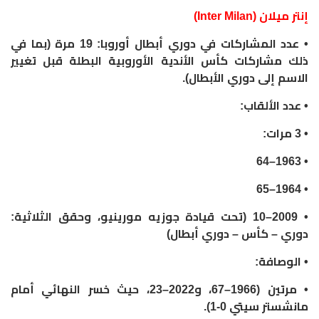
إنتر ميلان (Inter Milan)
• عدد المشاركات في دوري أبطال أوروبا: 19 مرة (بما في
ذلك مشاركات كأس الأندية الأوروبية البطلة قبل تغيير
الاسم إلى دوري الأبطال).
• عدد الألقاب:
• 3 مرات:
• 1963–64
• 1964–65
• 2009–10 (تحت قيادة جوزيه مورينيو، وحقق الثلاثية:
دوري – كأس – دوري أبطال)
• الوصافة:
• مرتين (1966–67، و2022–23، حيث خسر النهائي أمام
مانشستر سيتي 0-1).