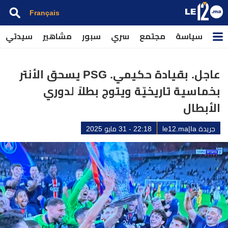
Français
سياسة
مجتمع
سري
سبور
مشاهير
سيدتي
عاجل. بقيادة حكيمي. PSG يسحق الأنتر
بخماسية تاريخيّة ويتوج بطلاً لدوري
الأبطال
جريدة le12.ma|Ia
22:18 - 31 مايو 2025