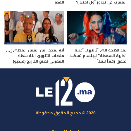
المغرب في تجاوز أول اختبار؟
القدم
بعد الضجة التي أثارتها.. أغنية
آية لمجد.. من العمل المضني إلى
“دايرة السمطة” لإبتسام تسكت
منصات التتويج، ابنة سطاد
تحقق رقماً لافتاً
المغربي تصنع التاريخ (فيديو)
2026 © جميع الحقوق محفوظة