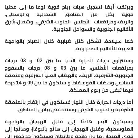
ويرتقب أيضا تسجيل هبات رياح قوية نوعا ما إلى محليا
قوية بكل من المناطق الشمالية والوسطى،
والريف،ومرتفعات الأطلس الجنوب-الشرقي، وشمال-شرق
الأقاليم الجنوبية والسواحل الجنوبية.
كما سيلاحظ تشكل كتل ضبابية خلال الصباح بالواجهة
الغربية للأقاليم الصحراوية.
وستتراوح درجات الحرارة الدنيا ما بين 02- و 03 درجات
بمرتفعات الأطلس، ما بين 03 و 08 درجات بالسفوح
الجنوبية-الشرقية، الريف، والهضاب العليا الشرقية ومنطقة
السايس وهضاب الفوسفاط و ستكون ما بين 09 و 14 درجة
فيما تبقى من ربوع المملكة.
أما درجات الحرارة خلال النهار فستكون في ارتفاع بالمنطقة
الشرقية والجنوب-الشرقي وستنخفض بباقي المناطق.
وسيكون البحر هادئا إلى قليل الهيجان بالواجهة
المتوسطية، وقليل الهيجان إلى هائج بالبوغاز، وهائجا إلى
قوي الهيجان ما بين طنجة وطانطان وسيكون جد خطير إلى