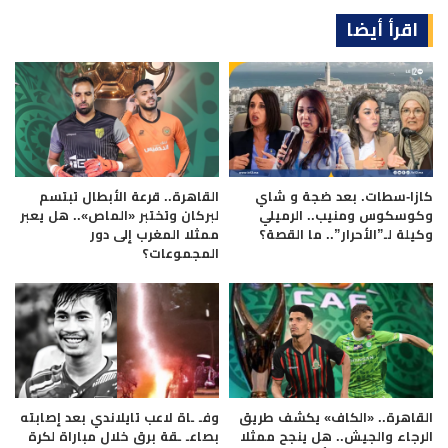
اقرأ أيضا
كازا-سطات. بعد ضجة و شاي
القاهرة.. قرعة الأبطال تبتسم
وكوسكوس ومنيب.. الرميلي
لبركان وتختبر «الماص».. هل يعبر
وكيلة لـ”الأحرار”.. ما القصة؟
ممثلا المغرب إلى دور
المجموعات؟
القاهرة.. «الكاف» يكشف طريق
وفـ ـاة لاعب تايلاندي بعد إصابته
الرجاء والجيش.. هل ينجح ممثلا
بصاعـ ـقة برق خلال مباراة لكرة