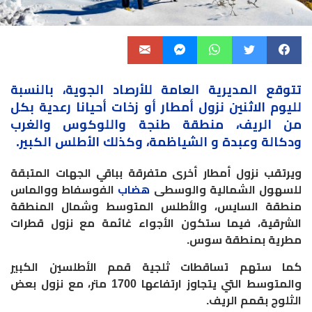
تتوقع المديرية العامة للأرصاد الجوية، بالنسبة
لليوم الاثنين نزول
أمطار
أو زخات أحيانا رعدية بكل
من الريف، منطقة طنجة واللوكوس والغرب
ودكالة وعبدة و الشياظمة، وكذلك الأطلس الكبير.
ويرتقب نزول أمطار أخرى متفرقة بباقي الجهات المتبقة
للسهول الشمالية والوسطى
هضاب
الفوسفاط ووالماس
منطقة السايس، والأطلس المتوسط وشمال المنطقة
الشرقية، فيما ستكون الأجواء غائمة مع نزول قطرات
مطرية بمنطقة سوس.
كما ستهم تساقطات ثلجية قمم الأطلسين الكبير
والمتوسط التي يتجاوز ارتفاعها 1700 متر، مع نزول بعض
الثلوج بقمم الريف.