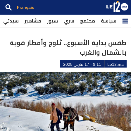
Français
سياسة
مجتمع
سري
سبور
مشاهير
سيدتي
طقس بداية الأسبوع.. ثلوج وأمطار قوية
بالشمال والغرب
Le12.ma
9:11 - 17 مارس 2025