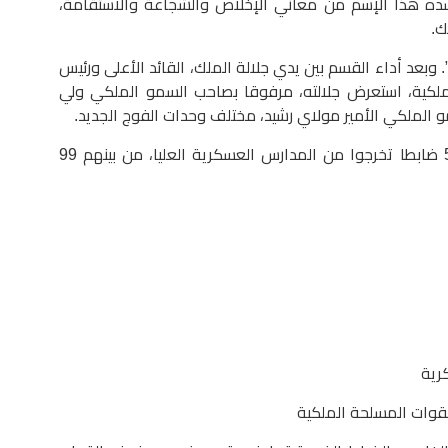
ده هذا الإسم من معاني الإخلاص والشجاعة والاستقامة،
ك.
. وبعد أداء القسم بين يدي جلالة الملك، القائد الأعلى ورئيس
لملكية، استعرض جلالته، مرفوقا بصاحب السمو الملكي ولي
 الملكي الأمير مولاي رشيد، مختلف وحدات الفوج الجديد.
ويتألف الفوج الذي أدى القسم من 539 ضابطا تخرجوا من المدارس العسكرية العليا، من بينهم 99
رية
لقوات المسلحة الملكية