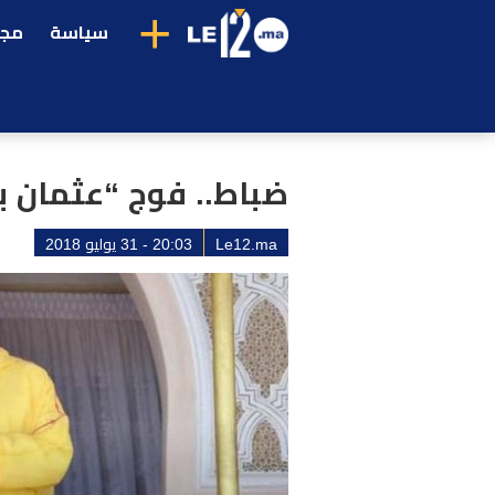
+
سياسة
مجت
ضباط.. فوج “عثمان 
Le12.ma
20:03 - 31 يوليو 2018