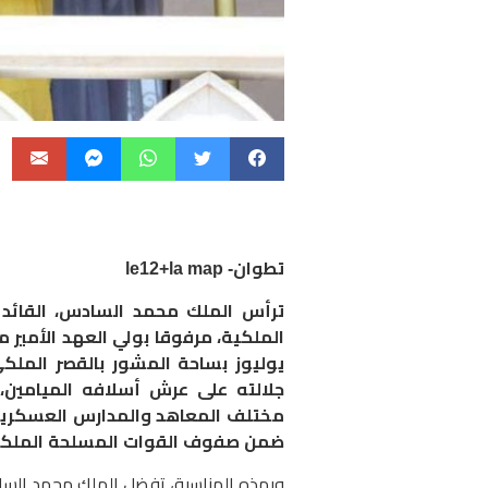
تطوان- le12+la map
ترأس الملك محمد السادس، القائد 
يوليوز بساحة المشور بالقصر الملكي
مختلف المعاهد والمدارس العسكرية 
ضمن صفوف القوات المسلحة الملكية، من بي
وبهذه المناسبة، تفضل الملك محمد السا