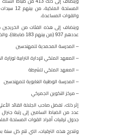
وينضاف إلى ذلك 413 م
المسلحة ال
والقوات المساعدة.
وينضاف إلى هذه الفئات من الخريجين ضبا
عددهم 937 (من بينهم 183 ضابطة)، والذين تخرجوا من المدارس التالية :
– المدرسة المحمدية للمهندسين
– المعهد الملكي للإدارة الترابية لوزارة ال
– المعهد الملكي للشرطة
– المدرسة الوطنية الغابوية للمهندسين
– مركز التكوين الجمركي
إثر ذلك، تفضل صاحب الجلالة القائد الأعل
عدد من الضباط السامين إلى رتبة جنرا
جدول ترقيات أفراد القوات المسلحة الملكية 
وتندرج هذه الترقيات، التي تتم كل سنة بم