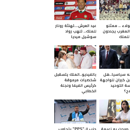
لاء .. ممثلو
عيد العرش…تهنئة رونار
لمغرب يجددون
للملك.. تلهب رواد
للملك
سوشيل ميديا
له سياسيا..هل
بالفيديو..الملك يتسقبل
بن كيران للواجهة
شخصيات مرموقة
سة التوحيد
كرئيس الفيفا ونجلة
اح؟
الخطابي
 صرحت به زعيمة
حزب الـ”PPS” يتجاوب