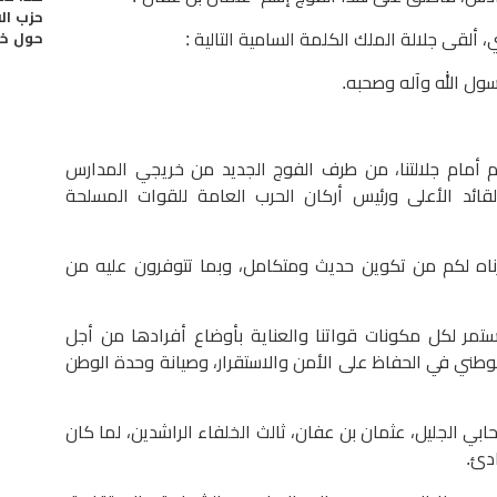
حزب ال
حول خ
 ألقى جلالة الملك الكلمة السامية التالية :
سول الله وآله وصحبه.
م أمام جلالتنا، من طرف الفوج الجديد من خريجي المدارس
لقائد الأعلى ورئيس أركان الحرب العامة للقوات المسلحة
فرناه لكم من تكوين حديث ومتكامل، وبما تتوفرون عليه من
ستمر لكل مكونات قواتنا والعناية بأوضاع أفرادها من أجل
طني في الحفاظ على الأمن والاستقرار، وصيانة وحدة الوطن
ي الجليل، عثمان بن عفان، ثالث الخلفاء الراشدين، لما كان
دئ.