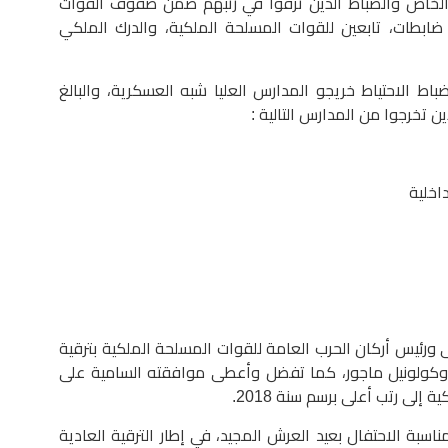
ن ضباط السلك الخاص والضباط الذين ترقوا في رتبهم ضمن صفوف القوات
ملكية، من بينهم 12 سيدات ضابطات، تابعين للقوات المسلحة الملكية، والدرك الملكي
ط الاحتياط خريجو المدارس العليا شبه العسكرية، والبالغ
داخلية
ى ورئيس أركان الحرب العامة للقوات المسلحة الملكية بترقية
ل وكولونيل ماجور، كما تفضل وأعطى موافقته السامية على
إلى رتب أعلى برسم سنة 2018.
ناسبة الاحتفال بعيد العرش المجيد، في إطار الترقية العادية