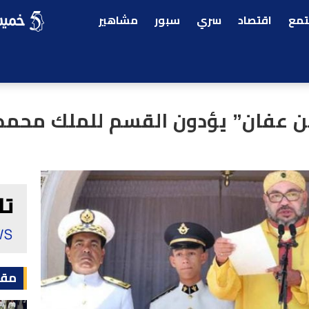
مع
اقتصاد
سري
سبور
مشاهير
بن عفان” يؤدون القسم للملك محم
مقا