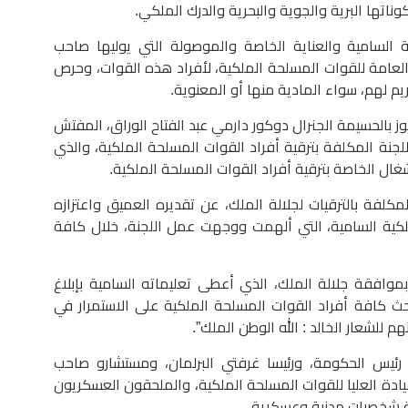
ناتها البرية والجوية والبحرية والدرك الملكي.
ة السامية والعناية الخاصة والموصولة التي يوليها صاحب
ب العامة للقوات المسلحة الملكية، لأفراد هذه القوات، وحرص
م لهم، سواء المادية منها أو المعنوية.
لالة الملك قد استقبل يوم 29 يوليوز بالحسيمة الجنرال دوكور دارمي عبد الفتاح الوراق، المفتش
لجنة المكلفة بترقية أفراد القوات المسلحة الملكية، والذي
شغال الخاصة بترقية أفراد القوات المسلحة الملكية.
لمكلفة بالترقيات لجلالة الملك، عن تقديره العميق واعتزازه
الملكية السامية، التي ألهمت ووجهت عمل اللجنة، خلال كافة
موافقة جلالة الملك، الذي أعطى تعليماته السامية بإبلاغ
حث كافة أفراد القوات المسلحة الملكية على الاستمرار في
م للشعار الخالد : الله الوطن الملك”.
ئيس الحكومة، ورئيسا غرفتي البرلمان، ومستشارو صاحب
قيادة العليا للقوات المسلحة الملكية، والملحقون العسكريون
عدة شخصيات مدنية وعسكرية.