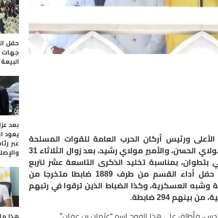
حفل الو
جهات ا
البيعة 
بعد عز
يعود ا
الأعلى ورئيس أركان الحرب العامة للقوات المسلحة
عبر رئا
الملكية، مرفوقا بولي العهد الأمير مولاي الحسن، والأمير مولاي رشيد، بعد زوال الثلاثاء 31
والإصل
 بتطوان، بمناسبة تخليد الذكرى التاسعة عشر لتربع
جلالته على عرش أسلافه الميامين، حفل أداء القسم من طرف 1889 ضابطا متخرجا من
وشبه العسكرية، وكذا الضباط الذين ترقوا في رتبهم
نهم 294 ضابطة.
دس، فأطلق على هذا الفوج إسم “عثمان بن عفان”.
هذا ما