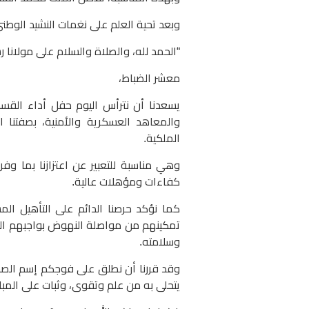
وبعد تحية العلم على نغمات النشيد الوطني،
“الحمد لله، والصلاة والسلام على مولانا ر
معشر الضباط،
يسعدنا أن نترأس اليوم حفل أداء القس
والمعاهد العسكرية والأمنية، بصفتنا ا
الملكية.
وهي مناسبة للتعبير عن اعتزازنا بما و
كفاءات ومؤهلات عالية.
كما نؤكد حرصنا الدائم على التأهيل الم
تمكينهم من مواصلة النهوض بواجبهم الو
وسلامته.
وقد قررنا أن نطلق على فوجكم إسم الصحاب
يتحلى به من علم وتقوى، وثبات على المبا