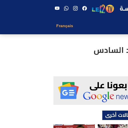
Français
د السادس
لات أخرى