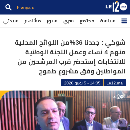
Français
سياسة
مجتمع
سري
سبور
مشاهير
سيدتي
شوكي : جددنا 36%من اللوائح المحلية
منهم 4 نساء وعمل اللجنة الوطنية
للانتخابات إستحضر قرب المرشحين من
المواطنين وفق مشروع طموح
Le12.ma
14:05 - 5 يونيو 2026