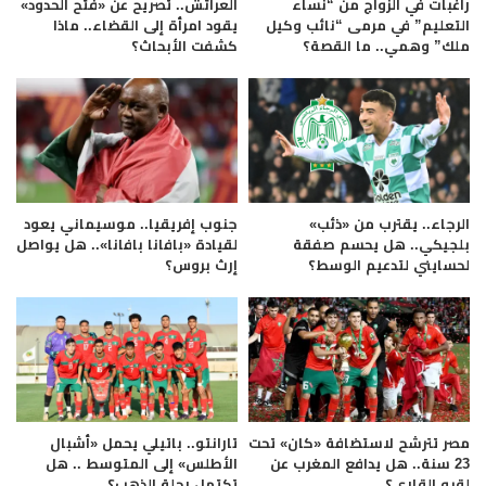
راغبات في الزواج من “نساء
العرائش.. تصريح عن «فتح الحدود»
التعليم” في مرمى “نائب وكيل
يقود امرأة إلى القضاء.. ماذا
ملك” وهمي.. ما القصة؟
كشفت الأبحاث؟
الرجاء.. يقترب من «ذئب»
جنوب إفريقيا.. موسيماني يعود
بلجيكي.. هل يحسم صفقة
لقيادة «بافانا بافانا».. هل يواصل
لحسايني لتدعيم الوسط؟
إرث بروس؟
مصر تترشح لاستضافة «كان» تحت
تارانتو.. باتيلي يحمل «أشبال
23 سنة.. هل يدافع المغرب عن
الأطلس» إلى المتوسط .. هل
لقبه القاري؟
تكتمل رحلة الذهب؟