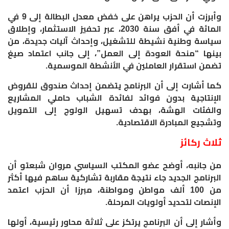
وأبرزت أن الحزب يراهن على خفض معدل البطالة إلى 9 في
المائة في أفق سنة 2030، عبر تحفيز الاستثمار، وإطلاق
سياسة وطنية نشيطة للتشغيل، وإحداث آليات جديدة، من
بينها “منحة العودة إلى العمل”، إلى جانب اعتماد صيغ
تضمن استقرار العاملين في الأنشطة الموسمية.
كما أشارت إلى أن البرنامج يتضمن إحداث صندوق للقروض
الإنتاجية بدون فوائد لفائدة الشباب حاملي المشاريع
والفئات الهشة، بهدف تسهيل الولوج إلى التمويل
وتشجيع المبادرة الاقتصادية.
ثلاث ركائز
من جانبه، أوضح عضو المكتب السياسي مروان شبعتو أن
البرنامج الجديد جاء نتيجة مقاربة تشاركية ساهم فيها أكثر
من 100 ألف مواطن ومواطنة، مبرزا أن الحزب اعتمد
الإنصات لتحديد أولويات المرحلة.
وأشار إلى أن البرنامج يرتكز على ثلاثة محاور رئيسية، أولها