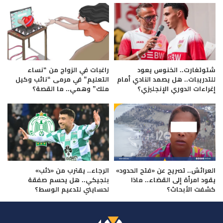
شتوتغارت.. الخنوس يعود
راغبات في الزواج من “نساء
للتدريبات.. هل يصمد النادي أمام
التعليم” في مرمى “نائب وكيل
إغراءات الدوري الإنجليزي؟
ملك” وهمي.. ما القصة؟
العرائش.. تصريح عن «فتح الحدود»
الرجاء.. يقترب من «ذئب»
يقود امرأة إلى القضاء.. ماذا
بلجيكي.. هل يحسم صفقة
كشفت الأبحاث؟
لحسايني لتدعيم الوسط؟