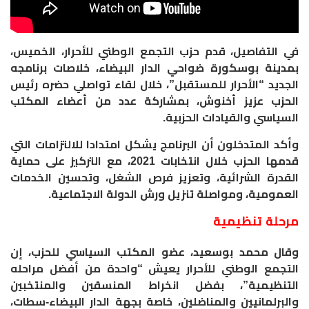
في التفاصيل، قدم حزب التجمع الوطني للأحرار، الخميس،
بمدينة بوسكورة ضواحي الدار البيضاء، خلاصات برنامجه
الجديد “الأحرار للمستقبل”، خلال لقاء تواصلي حضره رئيس
الحزب عزيز أخنوش، بمشاركة عدد من أعضاء المكتب
السياسي والقيادات الحزبية.
وأكد المتدخلون أن البرنامج يشكل امتدادا للالتزامات التي
قدمها الحزب خلال انتخابات 2021، مع التركيز على حماية
القدرة الشرائية، وتعزيز فرص الشغل، وتحسين الخدمات
العمومية، ومواصلة تنزيل ورش الدولة الاجتماعية.
مرحلة تنظيمية
وقال محمد بوسعيد، عضو المكتب السياسي للحزب، إن
التجمع الوطني للأحرار يعيش “واحدة من أفضل مراحله
التنظيمية”، بفضل انخراط المنسقين والمنتخبين
والبرلمانيين والمناضلين، خاصة بجهة الدار البيضاء-سطات،