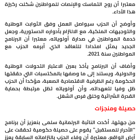
معتبرا أن روح التماسك والإنصات للمواطنين شكلت ركيزة
هذا الأداء.
وأوضح أن الحزب سيواصل العمل وفق الثوابت الوطنية
والتوجيهات الملكية، مع الالتزام بأدواره الدستورية، وجعل
خدمة المواطنين في صدارة أولوياته، معتبرا أن البرنامج
الجديد يمثل امتدادا للتعاقد الذي أبرمه الحزب مع
المواطنين سنة 2021.
وأضاف أن البرنامج يأخذ بعين الاعتبار التحولات الوطنية
والدولية، ويستند إلى ما وصفها بالمكتسبات التي حققتها
الحكومة رغم الظرفية الاقتصادية الصعبة، مؤكدا أن الحزب
ظل وفيا لتعهداته، وأن أولوياته تظل مرتبطة بحماية
القدرة الشرائية وخلق فرص الشغل.
حصيلة ومنجزات
من جهتها، أكدت النائبة البرلمانية سلمى بنعزيز أن برنامج
“الأحرار للمستقبل” يقوم على حصيلة حكومية تحققت على
أرض الواقع، معتبرة أن وفاء الحزب بالتزاماته السابقة يعزز