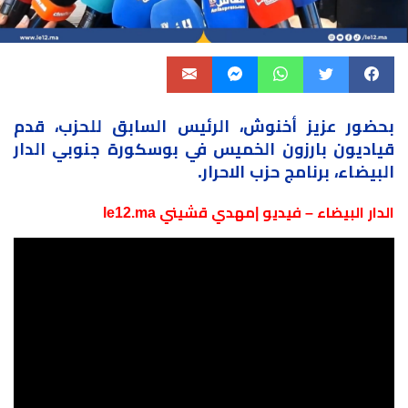
بحضور عزيز أخنوش، الرئيس السابق للحزب، قدم
قياديون بارزون الخميس في بوسكورة جنوبي الدار
البيضاء، برنامج حزب الاحرار.
الدار البيضاء – فيديو |
مهدي قشيني le12.ma