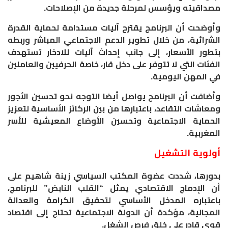
مصداقيته ويؤسس لمرحلة جديدة من الإصلاحات.
وأوضحت أن البرنامج يقترح آليات مستدامة لحماية القدرة
الشرائية، من خلال تطوير الدعم الاجتماعي المباشر وربطه
بتطور الأسعار، إلى جانب إحداث آليات للادخار تستهدف
الفئات التي لا تتوفر على دخل قار، خاصة الحرفيين والعاملين
في المهن اليومية.
وأضافت أن البرنامج يواصل أيضا التوجه نحو تحسين الأجور
ومعاشات التقاعد، باعتبارها من بين الركائز الأساسية لتعزيز
الحماية الاجتماعية وتحسين الأوضاع المعيشية للأسر
المغربية.
أولوية التشغيل
بدورها، شددت عضوة المكتب السياسي زينة شاهيم على
أن الإدماج الاقتصادي يمثل “القلب النابض” للبرنامج،
باعتباره المدخل الأساسي لتحقيق الكرامة والعدالة
المجالية، مؤكدة أن الدولة الاجتماعية تحتاج إلى اقتصاد
قوي قادر على خلق فرص الشغل.