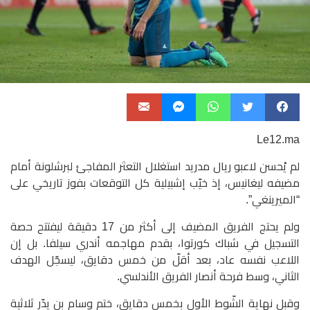
Le12.ma
لم يْحسن لاعبو ريال مدريد استغلال التعثر المفاجئ لبرشلونة أمام
مضيفه ليغانيس، إذ خيّب إشبيلية كل التوقعات بفوز تاريخي على
“الميرينغي”.
ولم يحتج الفريق المضيف إلى أكثر من 17 دقيقة ليفتتح حصة
التسجيل في شباك كورتوا، بقدم مهاجمه أندري سيلفا. بل إن
اللاعب نفسه عاد، بعد أقلّ من خمس دقايق، ليسجّل الهدف
الثاني، وسط فرحة أنصار الفريق الأندلسي.
وقبل نهاية الشّوط الأول بخمس دقايق، ختم وسام بن يدّر ثلاثية