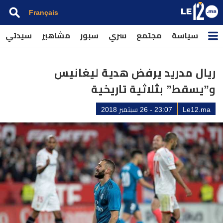
Français
سياسة
مجتمع
سري
سبور
مشاهير
سيدتي
ريال مدريد يرفض هدية ليغانيس
و”يسقط” بثلاثية تاريخية
Le12.ma
23:07 - 26 سبتمبر 2018