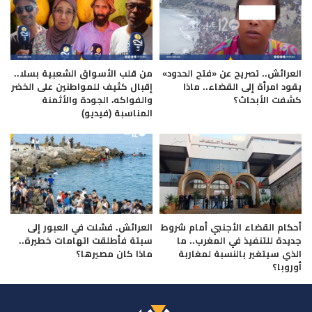
العرائش.. تصريح عن «فتح الحدود»
من قلب الأسواق الشعبية بسلا..
يقود امرأة إلى القضاء.. ماذا
إقبال كثيف للمواطنين على الخضر
كشفت الأبحاث؟
والفواكه، الجودة والأثمنة
المناسبة (فيديو)
أحكام القضاء الأجنبي أمام شروط
العرائش. فشلت في العبور إلى
جديدة للتنفيذ في المغرب.. ما
سبتة فأطلقت اتهامات خطيرة..
الذي سيتغير بالنسبة لمغاربة
ماذا كان مصيرها؟
أوروبا؟