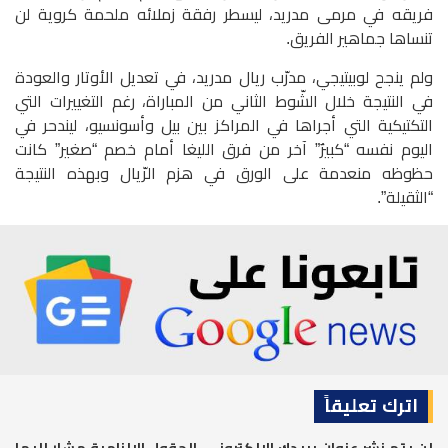
فريقه في مرمى مدريد، ليسطر رفقة زملائه ملحمة كروية لن
تنساها جماهير الفريق.
ولم ينجح لوبيتيجي، مدرّب ريال مدريد، في تعديل الأوتار والعودة
في النتيجة خلال الشّوط الثاني من المباراة، رغم التغييرات التي
التكتيكية التي أجراها في المراكز بين بيل وأسونسيو، ليندحر في
اليوم نفسه “كبيرٌ” آخر من فرق الليغا أمام خصم “صغير” كانت
حظوظه منعدمة على الورق في هزم الرّيال وبهذه النتيجة
“الثقيلة”.
اترك تعليقاً
لن يتم نشر عنوان بريدك الإلكتروني.
الحقول الإلزامية مشار إليها