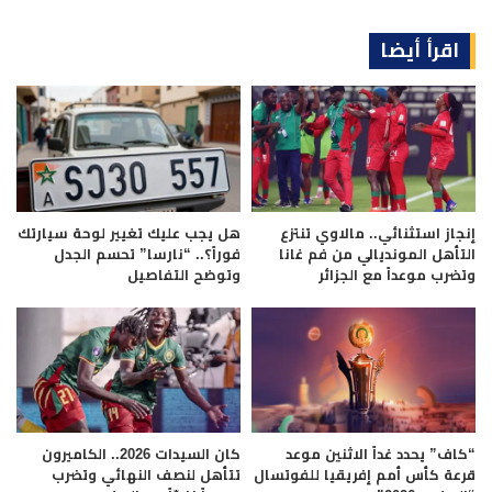
اقرأ أيضا
إنجاز استثنائي.. مالاوي تنتزع
هل يجب عليك تغيير لوحة سيارتك
التأهل المونديالي من فم غانا
فوراً؟.. “نارسا” تحسم الجدل
وتضرب موعداً مع الجزائر
وتوضح التفاصيل
“كاف” يحدد غداً الاثنين موعد
كان السيدات 2026.. الكاميرون
قرعة كأس أمم إفريقيا للفوتسال
تتأهل لنصف النهائي وتضرب