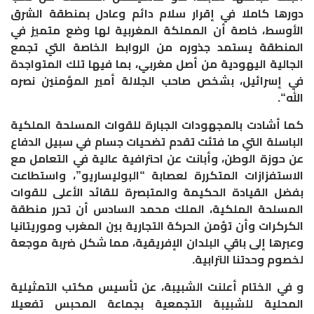
دورها كاملا في إقرار سلام دائم وعادل بمنطقة الشرق
الأوسط، خاصة أن المملكة المغربية لها وضع متميز في
المنطقة يستمد جذوره من الروابط الخاصة التي تجمع
الجالية اليهودية من أصل مغربي، بما فيها تلك المتواجدة
في إسرائيل، بشخص صاحب الجلالة أمير المؤمنين نصره
الله“.
كما أشادت بالمجهودات الجبارة للقوات المسلحة الملكية
الباسلة التي ما فتئت تقدم تضحيات جسام في سبيل الدفاع
عن حوزة الوطن، وأبانت عن احترافية عالية في التعامل مع
الاستفزازات المتكررة لعصابة “البوليساريو”، واستطاعت
بفضل القيادة الحكيمة والمتبصرة للقائد الأعلى للقوات
المسلحة الملكية، الملك محمد السادس أن تحرر منطقة
الكركرات وأن تؤمن الحركة التجارية بين المغرب وموريتانيا
وعبرها إلى باقي البلدان الإفريقية، مما شكل ضربة موجعة
لخصوم وحدتنا الترابية.
و في الختام أعلنت الشبيبة، عن تأسيس مكتب التمثيلية
المحلية للشبيبة التجمعية بجماعة المحبس تفعيلا