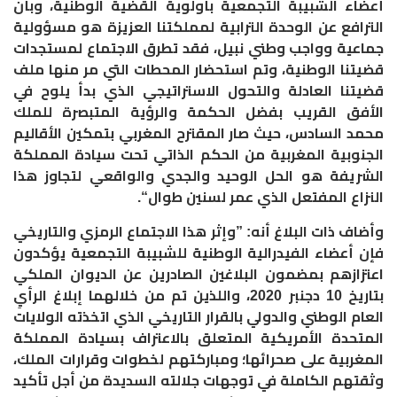
أعضاء الشبيبة التجمعية بأولوية القضية الوطنية، وبأن
الترافع عن الوحدة الترابية لمملكتنا العزيزة هو مسؤولية
جماعية وواجب وطني نبيل، فقد تطرق الاجتماع لمستجدات
قضيتنا الوطنية، وتم استحضار المحطات التي مر منها ملف
قضيتنا العادلة والتحول الاستراتيجي الذي بدأ يلوح في
الأفق القريب بفضل الحكمة والرؤية المتبصرة للملك
محمد السادس، حيث صار المقترح المغربي بتمكين الأقاليم
الجنوبية المغربية من الحكم الذاتي تحت سيادة المملكة
الشريفة هو الحل الوحيد والجدي والواقعي لتجاوز هذا
النزاع المفتعل الذي عمر لسنين طوال“.
وأضاف ذات البلاغ أنه: ”وإثر هذا الاجتماع الرمزي والتاريخي
فإن أعضاء الفيدرالية الوطنية للشبيبة التجمعية يؤكدون
اعتزازهم بمضمون البلاغين الصادرين عن الديوان الملكي
بتاريخ 10 دجنبر 2020، واللذين تم من خلالهما إبلاغ الرأيِ
العام الوطني والدولي بالقرار التاريخي الذي اتخذته الولايات
المتحدة الأمريكية المتعلق بالاعتراف بسيادة المملكة
المغربية على صحرائها؛ ومباركتهم لخطوات وقرارات الملك،
وثقتهم الكاملة في توجهات جلالته السديدة من أجل تأكيد