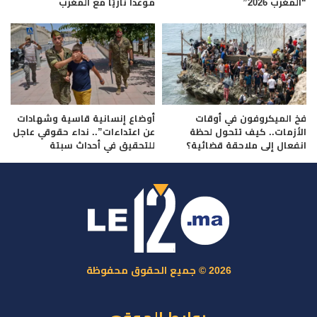
“المغرب 2026”
موعداً ناريّاً مع المغرب
فخ الميكروفون في أوقات
أوضاع إنسانية قاسية وشهادات
الأزمات.. كيف تتحول لحظة
عن اعتداءات”.. نداء حقوقي عاجل
انفعال إلى ملاحقة قضائية؟
للتحقيق في أحداث سبتة
2026 © جميع الحقوق محفوظة