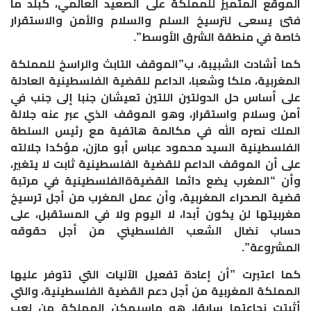
الموقع المتميز للمملكة على الصعيد العالمي، كبلد ما
فتئ يسعى لترسيخ السلم والسلام والأمن والاستقرار
خاصة في منطقة الشرق الأوسط”.
كما أشادت الشبيبة، ب”الموقف التابث والراسخ للمملكة
المغربية، ملكا وشعبا، الداعم للقضية الفلسطينية العادلة
على أساس حل الدولتين اللتين تعيشان جنبا إلى جنب في
أمن وسلام واستقرار، وهو الموقف الذي عبر عنه جلالة
الملك نصره الله في مكالمة هاتفية مع رئيس السلطة
الفلسطينية السيد محمود عباس أبو مازن، مؤكدا جلالته
على أن الموقف الداعم للقضية الفلسطينية ثابت لا يتغير،
وأن “المغرب يضع دائما القضيةةالفلسطينية في مرتبة
قضية الصحراء المغربية، وأن عمل المغرب من أجل ترسيخ
مغربيتها لن يكون أبدا، لا اليوم ولا في المستقبل، على
حساب نضال الشعب الفلسطيني من أجل حقوقه
المشروعة”.
كما اعتبرت ”أن إعادة تفعيل الآليات التي تتوفر عليها
المملكة المغربية من أجل دعم القضية الفلسطينية، والتي
أثبتت نجاعتها سابقا، هو ماسيمكن المملكة من لعب