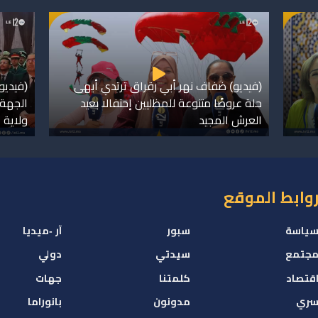
(فيديو) ضفاف نهر أبي رقراق ترتدي أبهى
(فيديو
حلة عروضًا متنوعة للمظليين إحتفالا بعيد
الجهة.
العرش المجيد
ولاية ا
وابط الموقع
ياسة
سبور
آر -ميديا
جتمع
سيدتي
دولي
قتصاد
كلمتنا
جهات
ري
مدونون
بانوراما