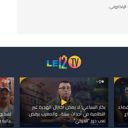
الإلكتروني.
لفضاء
بكار السباعي: لا يمكن اختزال الهجرة غير
ع
النظامية في أحداث سبتة.. والمغرب يرفض
(فيديو
لعب دور “الدركي”
عالية 