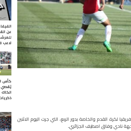
الفيفا
عن القا
للمرشح
لاعب ف
كأس ال
يُقصي 
الكاك ف
ذكريات
ا لكرة القدم والخاصة بدور الربع، التي جرت اليوم الاثنين
جهة نادي وفاق اصطيف الجزائري.