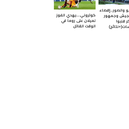
و والصور..إقصاء
كوتروني…يهدي الفوز
لجيش وجمهور
لميلان على روما في
 قلبوا
الوقت القاتل
ات(+نتائج)