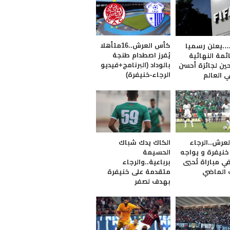
كأس العرش..16متأهلا
….يعلن رسميا
يُفرز اصطدام طنجة
ئمة النهائية
بالوداد (البرنامج+فيديو
ين لجائزة أحسن
الرجاء-خنيفرة)
ي العالم
عرش..الرجاء
الكاك يدك شباك
خنيفرة و يواجه
الحسيمة
ي مباراة تُحيي
برباعية..والرجاء
 الماضي
متقدمة على خنيفرة
بهدف لصفر