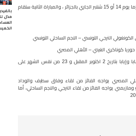
ويخوض الوداد البيضاوي المباراة الأولى إما يوم 14 أو 15 شتنبر الجاري بالجزائر ، والمباراة الثانية ستقام
بالفيدي
مذل ل
العساكر
الخميس
 الكونغولي الترجي التونسي – النجم الساحلي التونسي
حوريا كوناكري الغيني – الأهلي المصري
وستجرى مباريات الدور نصف النهائي ذهابا وإيابا بتاريخ 2 اكتوبر المقبل و 23 من نفس الشهر على
أهلي المصري يواجه الفائز من لقاء وفاق سطيف والوداد
ومازيمبي يواجه الفائز من لقاء الترجي والنجم الساحلي، أما