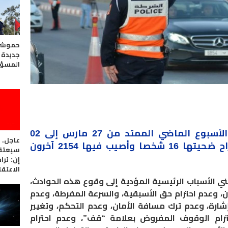
حموشي 
جديدة 
المسؤو
الحضرية خلال الأسبوع الماضي الممتد من 27 مارس إلى 02
عاجل. 
أبريل الجاري، 1623 حادثة سير، راح ضحيتها 16 شخصا وأصيب فيها 2154 آخرون
سيعتقل
إن: تر
الاعتقا
ني الأسباب الرئيسية المؤدية إلى وقوع هذه الحوادث،
ين، وعدم احترام حق الأسبقية، والسرعة المفرطة، وعدم
ن إشارة، وعدم ترك مسافة الأمان، وعدم التحكم، وتغيير
ترام الوقوف المفروض بعلامة “قف”، وعدم احترام