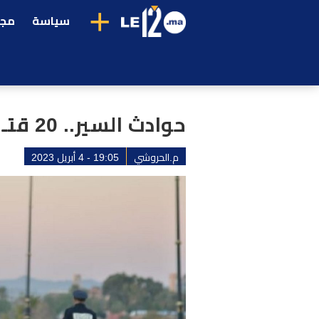
+
سياسة
مجت
حوادث السير.. 20 قتـ.ـيلا وآلاف الجـ.ـرحى خلال الأسبوع الأخير
م.الحروشي
19:05 - 4 أبريل 2023