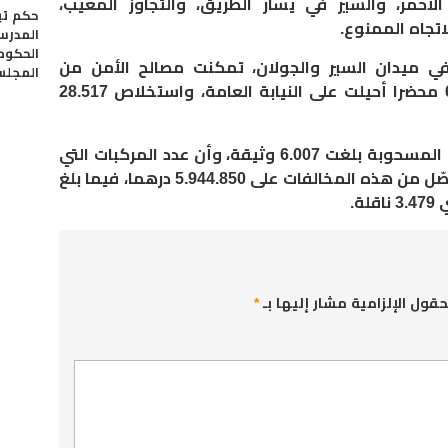
حمر، والسير في يسار الطريق، والتجاوز المعيب،
حكم تي
اتجاه الممنوع.
المدرس
الحكوم
ي ميدان السير والجولان، تمكنت مصالح الأمن من
المجلس
تسجيل 34.524 مخالفة، وإنجاز 6.007 محضرا أحيلت على النيابة العامة، واستخلاص 28.517
وأبرزت المصادر ذاتها، أن عدد الوثائق المسحوبة بلغت 6.007 وثيقة، وأن عدد المركبات التي
خضعت للتوقيف بلغ 132 مركبة، وتحصّل من هذه المخالفات على 5.944.850 درهما، فيما بلغ
ة.
حقول الإلزامية مشار إليها بـ
*