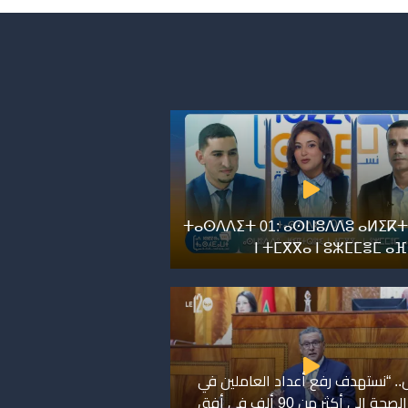
ⵜⴰⵙⴷⴷⵉⵜ 01: ⴰⵙⵡⵓⴷⴷⵓ ⴰⵍⵉⴽⵜ
ⵏ ⵜⵎⴳⴳⴰ ⵏ ⵓⵣⵎⵎⴻⵎ ⴰ
. “نستهدف رفع أعداد العاملين في
قطاع الصحة إلى أكثر من 90 ألف في أفق