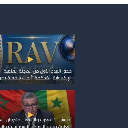
صدور العدد الأول من المجلة العلمية
الإلكترونية المُحكمة “أبحاث سمعية-بصر
أخنوش.. “المغرب والسنغال ملتزمان بتعز
التعاون ودعم الشراكة الاستراتيجية وال