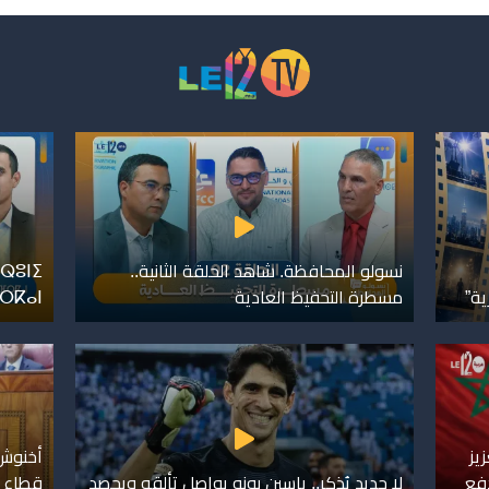
نسولو المحافظة. شاهد الحلقة الثانية..
ⵕⵓⵏⵉ
ية”
مسطرة التحفيظ العادية
ⴼⵔⴽⴰⵏ
يز
أخنوش.
دفع
لا جديد يُذكر.. ياسين بونو يواصل تألقه ويحصد