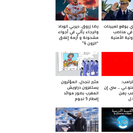
يوقع تعيينات
رضا زروق. ديربي الوداد
في مناصب
والرجاء يأتي في أجواء
لية الأمنية
مشحونة و أزمة إغلاق
“الزون 6”
ترامب:
مثير للجدل. المؤثرون
و.ني .. سي إن
يستفزون دراويش
امب رهن
المغرب بصور موائد
.ل
إفطار 5 نجوم