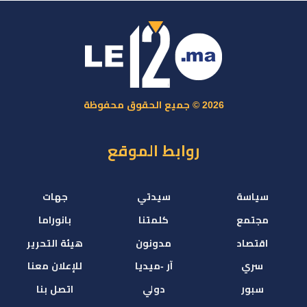
2026 © جميع الحقوق محفوظة
روابط الموقع
سياسة
سيدتي
جهات
مجتمع
كلمتنا
بانوراما
اقتصاد
مدونون
هيئة التحرير
سري
آر -ميديا
للإعلان معنا
سبور
دولي
اتصل بنا