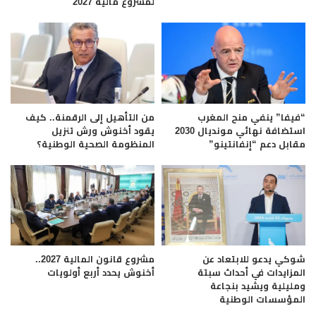
لمشروع مالية 2027
“فيفا” ينفي منح المغرب
من التأهيل إلى الرقمنة.. كيف
استضافة نهائي مونديال 2030
يقود أخنوش ورش تنزيل
مقابل دعم “إنفانتينو”
المنظومة الصحية الوطنية؟
شوكي يدعو للابتعاد عن
مشروع قانون المالية 2027..
المزايدات في أحداث سبتة
أخنوش يحدد أربع أولويات
ومليلية ويشيد بنجاعة
المؤسسات الوطنية