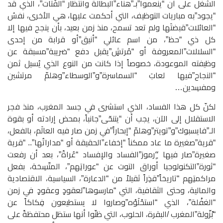
الشغل على أن “ينعموا”بـ”هناء”البطالة وانتظار “الفُتات”، الذي قد
“يجود”به مباريات التوظيف، التي أحكمت عليها، هي الأخرى، نفسُ
“العائلات”قبضتَها ولم تعد تسمح، منذ زمن بعيد، بأن ينجح فيها إلا
كل ذي “حظ”، من اسم عائلي “أنيق”أو قرابة من إحدى
“السلالات”المعروفة أو “مُرتشٍ”يقبل دفع “ضريبة”مسبقة عن
وظيفته الموعودة، خصوصاً إذا كانت من النوع الذي يُسيل ثمن
“النجاح”فيها لعابَ “السماسرة”و”الوسطاء”وهلمّ مرتشين
ومفسِدين…
لكنّ كل هذا الفساد، الذي استشرى في جسد المغرب، منذ فجر
الاستقلال إلى الآن، يجب أن “يتنحّى”جانباً، بمحض إرادته أو بقوة
الـ”فايسبوك”و”تويتر”وهلمّ “إبحاراً”في زمن صار فيه العالَم، بالفعل،
“قرية”صغيرة ما عاد ممكناً “إخفاء”الحقيقة أو “مداراتُها”.. “قرية
صغيرة”صار فيها “ٍرموز”الفساد والإفساد “عُراةً”، بعد أن رفعت
“ثورة”التكنولوجيا أوراق التوت عن “عوراتِهم”، المتّسِخة، بفعل
مراكمتِهم “تاريخاً”قذِراً ثقيلاً من “الدعارة”، السياسية، الاقتصادية
والمالية، وحتى الثقافية، التي “مارسوها”لعقودٍ وعقودٍ في زمن
“الغفْلة”، الذي “استحْلَوْه”وصاروا لا يستطيعون فِكاكاً عن
“بْزّولة”المغرب /البقرة، الحلوب، التي ظنّوا أنها ستظل محتفظةً على