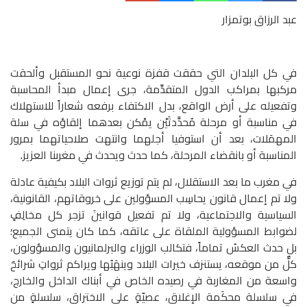
عبد الرزاق بوتمزار
في كل البلدان التي حققت قفزة نوعية نحو المستقبل وألحقت
مركبها بمراكب الدول المتقدِّمة، جرى إعمال مبدأ المحاسبة
وتفعيله على أرض الواقع، بدل الاكتفاء برفعه شعاراً للاستهلاك
في مناسبة أو مرحلة مُحدَّدتَيْن يمْكن بعدهما إلقاؤه في سلة
المهمَلات، بعد أن استوفيا أجلهما وانتهت صلاحياتهما بمرور
المناسبة أو بانقضاء المرحلة، كما حدث ويحدث في مغربنا العزيز.
في مغرب ما بعد الاستقلال، لم يتم توزيع ثروات البلاد بكيفية عادلة
ولا تم إعمال قانون يحاسِب المسؤولين على خروقاتهم، القانونية،
السياسية والاجتماعية، ولا تم تفعيل قوانينَ تزجر كل مخالِفٍ
لضوابط المسؤولية الملقاة على عاتقه، كما كان يتمنى الجميع؛
بل حدث العكسُ تماماً، فتكالب الوزراء والبرلمانيون والمسؤولون،
كلٌّ من موقعه، يستنزف خيرات البلاد وينهَبُها ويراكم ثرواتِ شرائحَ
واسعة من المغاربة في رصيده الخاص في أبناك الداخل والخارج،
في سلسلة محكَمة الإغلاق، عصيّةٍ على الاختراق، سلسلةٍ من