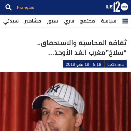
Français
سياسة
مجتمع
سري
سبور
مشاهير
سيدتي
ثقافة المحاسبة والاستحقاق..
“سلاحُ”مغرب الغد الأوحدُ…
Le12.ma
5:16 - 19 مايو 2018