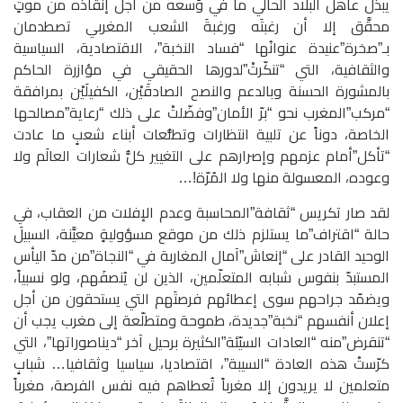
يبذل عاهلُ البلاد الحالي ما في وُسعه من أجل إنقاذه من موتٍ
محقَّق إلا أن رغبتَه ورغبةَ الشعب المغربي تصطدمان
بـ”صخرة”عنيدة عنوانُها “فساد النخبة”، الاقتصادية، السياسية
والثقافية، التي “تنكّرتْ”لدورها الحقيقي في مؤازرة الحاكم
بالمشورة الحسنة وبالدعم والنصح الصادقَيْن، الكفيلَيْن بمرافقة
“مركب”المغرب نحو “برّ الأمان”وفضّلتْ على ذلك “رعاية”مصالحها
الخاصة، دوناً عن تلبية انتظارات وتطلُّعات أبناء شعبٍ ما عادت
“تأكل”أمام عزمهم وإصرارهم على التغيير كلُّ شعارات العالَم ولا
وعوده، المعسولة منها ولا المُرّة!…
لقد صار تكريس “ثقافة”المحاسبة وعدم الإفلات من العقاب، في
حالة “اقتراف”ما يستلزم ذلك من موقع مسؤوليةٍ معيَّنة، السبيلَ
الوحيد القادر على “إنعاش”آمال المغاربة في “النجاة”من مدّ اليأس
المستبدّ بنفوس شبابه المتعلّمين، الذين لن يُنصفَهم، ولو نسبياً،
ويضمّد جراحهم سوى إعطائهم فرصتَهم التي يستحقون من أجل
إعلان أنفسهم “نخبة”جديدة، طموحة ومتطلّعة إلى مغرب يجب أن
“تنقرض”منه “العادات السيّئة”الكثيرة برحيل آخر “ديناصوراتها”، التي
كرّستْ هذه العادة “السيبة”، اقتصاديا، سياسيا وثقافيا… شبابٍ
متعلمين لا يريدون إلا مغرباً تُعطاهم فيه نفس الفرصة، مغرباً