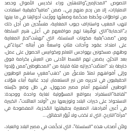
اللصوص “المحترَمين”واللاهثين وراء تكديس الأموال وحصد
الامتيازات، إلا من رحم منهم ربي.. ضمن “مافيا”حقيقية استفادت
من تواطؤات وخُطط محكَمة وضعتْها ووزّعت أدوارَها في ما بينها
لنهب المغرب واستنزاف جيوب المغاربة، متسلِّحين من أجل ذلك
بـ”الحماية”التي توفِّرها لهم مواقعهم في أعلى هرم السلطة
ومن “صمت”بقية مكونات السلسلة، التي “نهشت”لحمَ المغاربة
على امتداد عقود وأحالت فئاتٍ واسعةً من أبنائه “غرباءَ”في
وطنهم، مسكونين بهواجس التعلم وبكوابيس الحصول على عمل،
بعد التخرّج، يضمن لهم القسط الأدنى من العيش بكرامة فوق
خارطة بلد “امتصّت”خيراتِه فئة قليلة من “المحظوظين”ممن وُلِدوا
وإلى أفواههم تمتدّ ملاعقُ من “ذهب”مغربٍ ساهم الوطنيون
الحقيقيون في تحريره من نير الاستعمار، ليجد غالبية أبناء هؤلاء
الوطنيين أنفسَهم أمام مصير مجهول، في ظل وضع كرّسته
“ثقافة”الاستفراد بمواقع المسؤولية لغاية واحدة ووحيدة:
الاستحواذ على خيرات البلاد وتوزيعها بين “أولاد العائلات”، الكبيرة
في أعين أفرادها، الصغيرة بحقيقتها المُخزية، المفضوحة في
“مرآة”التاريخ، التي لا تكذب ولا تُزوّر الحقائق…
ولأن أصحاب هذه “السلسلة”، التي تحكّمت في مصير البلاد والعباد،