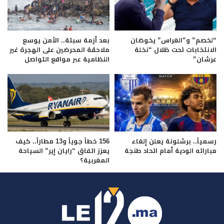
“لخصم” و”الغراس” يخوضان
بعد أزمة سبتة.. الأمن يوسع
الانتخابات تحت ظلال “نخلة
ملاحقة المحرضين على الهجرة غير
عرشان”
النظامية عبر مواقع التواصل
رسمياً.. برشلونة يعلن إلغاء
156 خطاً جوياً و13 مطاراً.. كيف
مباراته الودية أمام اتحاد طنجة
يعزز اتفاق “رايان إير” السياحة
المغربية؟