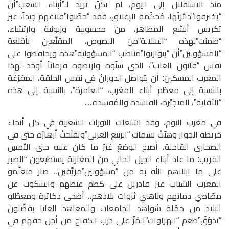
منذ الاستقلال إلى اليوم، لم تكنْ تريد لـ”أبناء الشعب”أن
“يخترقوا”دائرتَها، مُحكَمةِ الإغلاق، فقد “حصّنوا”قلاعَهم جيداً، عبر
تكريس أبشع المظاهر، من محسوبية وزبونية وارتشاء،
“ضمنت”لهذه “السلالة”من اللصوص، المقنَّعين بأقنعة
“المسؤولين”أن “يتوارثوا”مناصب “المسؤولية”هذه ويحافظوا على
نفس “قانون الغاب”، الذي سنّوه وارتضوه فرماناً أوحد لهذا
المغرب المسكين: أن يتواصل الدورانُ في نفس الحلَقة، المفرَغة
بالنسبة إلى معظم أبناء المغرب، “العامرة”، بالنسبة إلى هذه
“الأقلية”، المتجبِّرة، الفاسدة والمُفسِدة…
في مغرب اليوم، وقد اشتعلت الثورات الشعبية في كل أنحاء
خريطة الجوار وهبّتْ نسمات “الربيع العربي”وتفتّحتْ أزهارُه حتى في
الصحارى القاحلة، أصبح الوضعُ غيرَ ما كان عليه حتى الأمسِ
القريب: ما عاد أبناء الجيل الحالي من المغاربة يستطيعون “الصبر
على ما ابتلاهم الله به من “مسؤولين”مزيَّفين.. صار متعلّمو
المغرب الشباب غيرَ قادرين على كظم غيظهم والسكوت عن
مصّاصي دمائهم وناهبي ثروات بلادهم.. أضحى دكاترة ومعطَّلو
البلاد من حمَلة شواهد الجامعات والمعاهد العليا يفضّلون
“تذوُّقَ”طعم “الهراوات”المُرَّ على درب الكفاح من أجل حقهم في