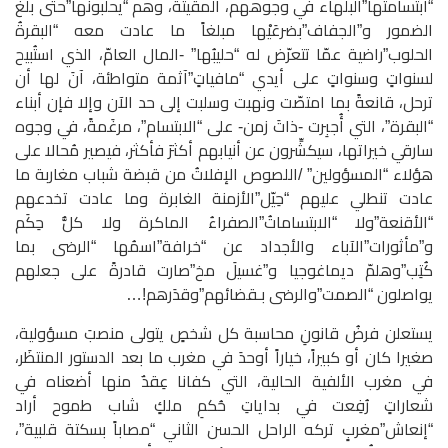
“ابتسامتها”البلهاء في وجوههم، المقيتة، وهم “يحلُبونها”حتى بلغ
الضمور و”الجفاف”بضرعَيْها مبلغاً ما عادت معه “البقرةُ
الحلوب”راضية عمّا تتعرّض له “حليبُها” -المال العامّ، الذي استُبيح
لسنواتٍ وسنواتٍ على أيدي “مافياتٍ”آثمة متواطئة، آنَ لها أن
ترحل، قانعةً بما امتصّت ونهبت وسلبت إلى حد الآن وإلا فإن أبناء
“البقرة”، التي أُجبِرت -ذاتَ زمن- على “الابتسام”، مرغَمةً، في وجوه
سارقي خيراتها، سيكشِّرون عن أنيابهم أكثرَ فأكثر، فيصير مُحالا على
هؤلاء “المسؤولين” /اللصوص الإفلاتُ من قبضة شباب مغاربة ما
عادت تنطلي عليهم “حِيّل”الأزمنة الغابرة وما عادت تخدعهم
“الأقنعة”ولا “الابتساماتُ”الصفراءُ الماكرة ولا كلُّ حِكَم
و”مأثورات”الآباء والأجداد عن “خرافة”اسمُها “الرضى بما
كُتِب”وهلمّ ديماغوجيا و”غسيلَ مخ”صارت قادرةً على جعلهم
يواصلون “الصمت”والرضى بـقضائهم”وقدَرهم!…
يستعلن فرضُ قانونِ محاسبة كل شخصٍ يتولى منصبَ مسؤولية،
صغيرا كان أو كبيراً، خياراً أوحدَ في مغرب ما بعد الدستور المنتظَر،
في مغرب الألفية الحالية، التي كفانا عِقدٌ منها أضعناه في
شعاراتٍ رُفِعت في بداياتِ حُكمِ ملكٍ شاب طموح أراد
“إنعاش”مغربٍ تركه الراحل الحسن الثاني “مصاباً بسكتة قلبية”،