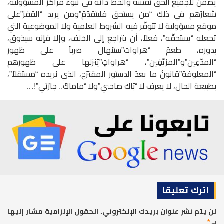
يضمن للجميع الحقَّ نفسَه والحظ ذاتَه في تبوء مراكز المسؤولية،
شعارُهم في ذلك “من يستحق فليتقدّمْ”ومن يريد “القفز”على
موقع مسؤولية لا تتوفّر فيه الشروط العلمية ولا الموضوعية التي
تجعله “يستحقّه”، فعلاً، أن يتراجع إلى الخلف، وإلا فإنه سيذوق،
بدوره، طعمَ “هراوات”ستنهال ضرباً على ظهور
“المدّعِين”و”المزيَّفِين”، “هراواتٍ”يُنزلها على ظهورهم
“المعلوفة”قانونُ ما بعدَ الدستور المقترَح، الذي نريده “مستقلاً”،
بطبيعة الحال، لا يعرف لا “بّاك صاحبي”ولا “ماماكْ.. جارْتي”!…
اترك تعليقاً
لن يتم نشر عنوان بريدك الإلكتروني.
الحقول الإلزامية مشار إليها
بـ
*