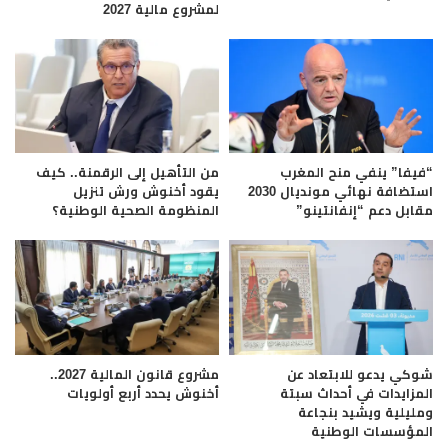
لمشروع مالية 2027
“فيفا” ينفي منح المغرب
من التأهيل إلى الرقمنة.. كيف
استضافة نهائي مونديال 2030
يقود أخنوش ورش تنزيل
مقابل دعم “إنفانتينو”
المنظومة الصحية الوطنية؟
شوكي يدعو للابتعاد عن
مشروع قانون المالية 2027..
المزايدات في أحداث سبتة
أخنوش يحدد أربع أولويات
ومليلية ويشيد بنجاعة
المؤسسات الوطنية