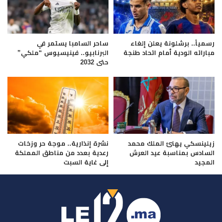
رسمياً.. برشلونة يعلن إلغاء
ساحر السامبا يستمر في
مباراته الودية أمام اتحاد طنجة
البرنابيو.. فينيسيوس “ملكي”
حتى 2032
زيلينسكي يهنئ الملك محمد
نشرة إنذارية.. موجة حر وزخات
السادس بمناسبة عيد العرش
رعدية بعدد من مناطق المملكة
المجيد
إلى غاية السبت