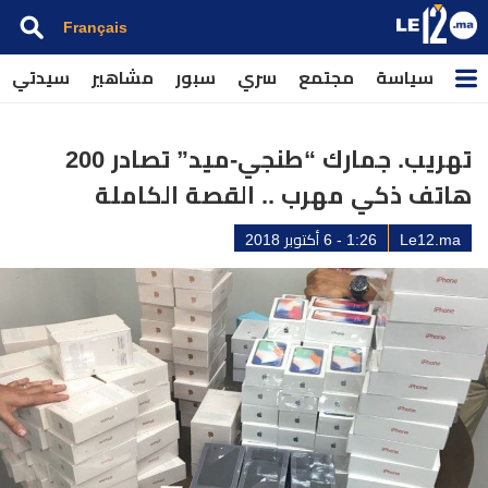
Français
سياسة
مجتمع
سري
سبور
مشاهير
سيدتي
تهريب. جمارك “طنجي-ميد” تصادر 200
هاتف ذكي مهرب .. القصة الكاملة
Le12.ma
1:26 - 6 أكتوبر 2018