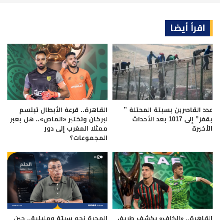
اقرأ أيضا
عدد القاصرين بسبتة المحتلة ”
القاهرة.. قرعة الأبطال تبتسم
يقفز” إلى 1017 بعد الأحداث
لبركان وتختبر «الماص».. هل يعبر
الأخيرة
ممثلا المغرب إلى دور
المجموعات؟
القاهرة.. «الكاف» يكشف طريق
الهجرة نحو سبتة ومليلية.. حين