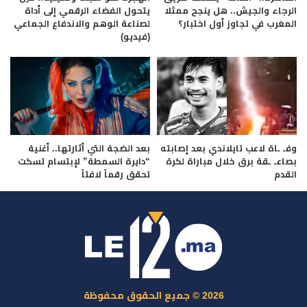
الرجاء والجيش.. هل ينجح ممثلا
يتحول الفضاء الرقمي إلى أداة
المغرب في تجاوز أول اختبار؟
لصناعة الوهم والاندفاع الجماعي
(فيديو)
وفـ ـاة لاعب تايلاندي بعد إصابته
بعد الضجة التي أثارتها.. أغنية
بصاعـ ـقة برق خلال مباراة لكرة
“دايرة السمطة” لإبتسام تسكت
القدم
تحقق رقماً لافتاً
2026 © جميع الحقوق محفوظة