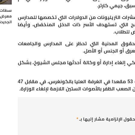
.
سطات..
معرض ل
شرات التريليونات من الدولارات التي تخصصها للمدارس
الجديدة
ج التي تستهدف الأسر ذات الدخل المنخفض، وأيضا
ض للطلاب
.
لحقوق المدنية التي تحظر على المدارس والجامعات
رق أو الجنس أو الأصل
.
ريكي إلغاء إدارة أو وكالة أحدثها مجلس الشيوخ، بشكل
ويتوفر الجمهوريون حاليا على أغلبية 53 مقعدا في الغرفة العليا بالكونغرس، في مقابل 47
لصعب الظفر بالأصوات الستين اللازمة لإلغاء الوزارة
.
حقول الإلزامية مشار إليها بـ
*