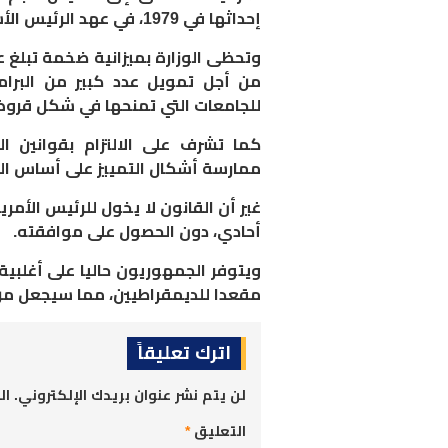
إحداثها في 1979، في عهد الرئيس الأسبق، جيمي كارتر
وتحظى الوزارة بميزانية ضخمة تبلغ ع
من أجل تمويل عدد كبير من البرام
للجامعات التي تمنحها في شكل قرو
كما تشرف على الالتزام بقوانين ا
ممارسة أشكال التمييز على أساس الع
غير أن القانون لا يخول للرئيس الأم
أحادي، دون الحصول على موافقته
.
مقعدا للديمقراطيين، مما سيجعل من ا
اترك تعليقاً
لن يتم نشر عنوان بريدك الإلكتروني.
ال
التعليق
*