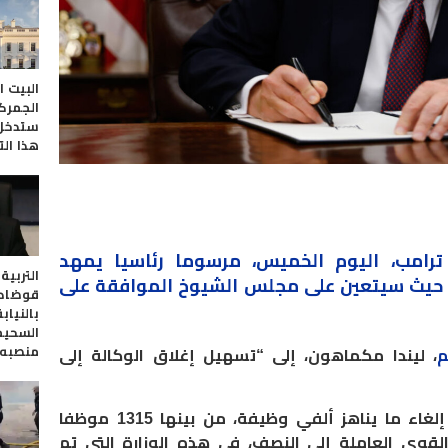
البيت ا
الجمركي
ستدخل 
هذا الت
 ترامب، اليوم الخميس،
مرسوما
رئاسيا يمهد
التربية
، حيث سيتعين على مجلس الشيوخ الموافقة على
قوضاض 
بالنياب
السحي
منصبه
م
، ليندا مكماهون، إلى “تسهيل إغلاق الوكالة إلى
وكانت الوزارة أعلنت، مطلع مارس، إلغاء ما يناهز ألفي وظيفة، من بينها 1315 موظفا
لقوى العاملة إلى النصف، في هذه الوزارة التي تم