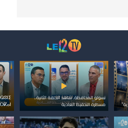
نسولو المحافظة. شاهد الحلقة الثانية..
ⵕⵓⵏⵉ
ية”
مسطرة التحفيظ العادية
ⴼⵔⴽⴰⵏ