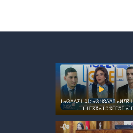
ⵜⴰⵙⴷⴷⵉⵜ 01: ⴰⵙⵡⵓⴷⴷⵓ ⴰⵍⵉⴽⵜ
ⵏ ⵜⵎⴳⴳⴰ ⵏ ⵓⵣⵎⵎⴻⵎ ⴰ