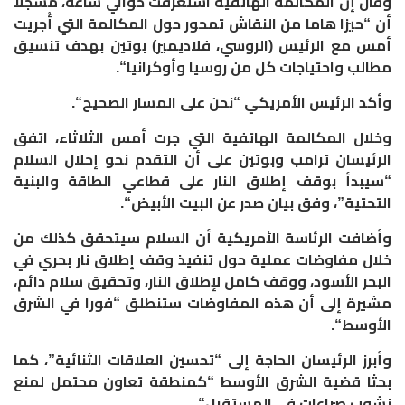
وقال إن المكالمة الهاتفية استغرقت حوالي ساعة، مسجلا
أن “حيزا هاما من النقاش تمحور حول المكالمة التي أُجريت
أمس مع الرئيس (الروسي، فلاديمير) بوتين بهدف تنسيق
مطالب واحتياجات كل من روسيا وأوكرانيا
“.
وأكد الرئيس الأمريكي “نحن على المسار الصحيح
“.
وخلال المكالمة الهاتفية التي جرت أمس الثلاثاء، اتفق
الرئيسان ترامب وبوتين على أن التقدم نحو إحلال السلام
“سيبدأ بوقف إطلاق النار على قطاعي الطاقة والبنية
التحتية”، وفق بيان صدر عن البيت الأبيض
“.
وأضافت الرئاسة الأمريكية أن السلام سيتحقق كذلك من
خلال مفاوضات عملية حول تنفيذ وقف إطلاق نار بحري في
البحر الأسود، ووقف كامل لإطلاق النار، وتحقيق سلام دائم،
مشيرة إلى أن هذه المفاوضات ستنطلق “فورا في الشرق
الأوسط
“.
وأبرز الرئيسان الحاجة إلى “تحسين العلاقات الثنائية”، كما
بحثا قضية الشرق الأوسط “كمنطقة تعاون محتمل لمنع
نشوب صراعات في المستقبل
“.