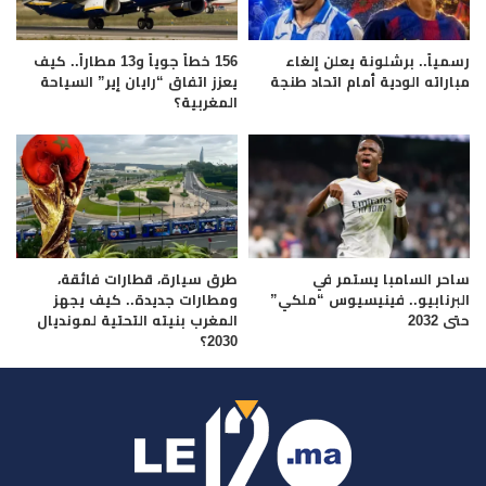
رسمياً.. برشلونة يعلن إلغاء
156 خطاً جوياً و13 مطاراً.. كيف
مباراته الودية أمام اتحاد طنجة
يعزز اتفاق “رايان إير” السياحة
المغربية؟
ساحر السامبا يستمر في
طرق سيارة، قطارات فائقة،
البرنابيو.. فينيسيوس “ملكي”
ومطارات جديدة.. كيف يجهز
حتى 2032
المغرب بنيته التحتية لمونديال
2030؟