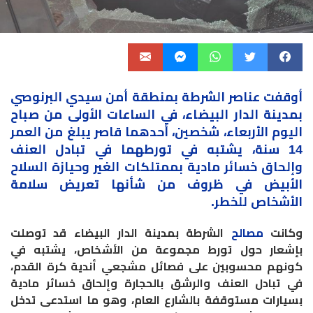
أوقفت عناصر الشرطة بمنطقة أمن سيدي البرنوصي
بمدينة الدار البيضاء، في الساعات الأولى من صباح
اليوم الأربعاء، شخصين، أحدهما قاصر يبلغ من العمر
14 سنة، يشتبه في تورطهما في تبادل العنف
وإلحاق خسائر مادية بممتلكات الغير وحيازة السلاح
الأبيض في ظروف من شأنها تعريض سلامة
الأشخاص للخطر.
وكانت
مصالح
الشرطة بمدينة الدار البيضاء قد توصلت
بإشعار حول تورط مجموعة من الأشخاص، يشتبه في
كونهم محسوبين على فصائل مشجعي أندية كرة القدم،
في تبادل العنف والرشق بالحجارة وإلحاق خسائر مادية
بسيارات مستوقفة بالشارع العام، وهو ما استدعى تدخل