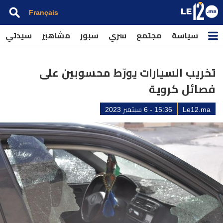
Français
سياسة
مجتمع
سري
سبور
مشاهير
سيدتي
تخريب السيارات يورّط محسوبين على
فصائل كروية
Le12.ma
15:36 - 6 سبتمبر 2023