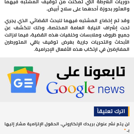
دوريات الشرطة التي تمكنت من توقيف المشتبه فيهما
والعثور بحوزة أحدهما على سلاح أبيض.
وقد تم إخضاع المشتبه فيهما للبحث القضائي الذي يجري
تحت إشراف النيابة العامة المختصة، وذلك للكشف عن
جميع ظروف وملابسات وخلفيات هذه القضية، فيما لازالت
الأبحاث والتحريات جارية بغرض توقيف باقي المتورطين
المفترضين في ارتكاب هذه الأفعال الإجرامية.
اترك تعليقاً
لن يتم نشر عنوان بريدك الإلكتروني.
الحقول الإلزامية مشار إليها
بـ
*