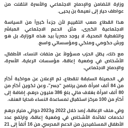
وزارة التضامن والإدماج الاجتماعي والأسرة انتقلت من
عواطف حيار إلى نعيمة بن يحيى.
هذا القطاع صعب التقييم لأن جزءاً كبيراً من السياسة
الاجتماعية الكبرى، مثل الدعم الاجتماعي المباشر
والتغطية الصحية، لا يوجد حصرياً بيد هذه الوزارة، بل هو
ورش حكومي وملكي ومؤسساتي واسع.
مع ذلك، يظل الحزب مسؤولاً عن ملفات النساء، الأطفال،
الأشخاص في وضعية إعاقة، مؤسسات الرعاية، الأسرة،
والإدماج الاجتماعي.
في الحصيلة السابقة للقطاع، تم الإعلان عن مواكبة أكثر
من 84 ألف امرأة ضمن برنامج “جسر”، وعن تكوين أكثر من
80 ألف امرأة بغلاف مالي بلغ 386 مليون درهم، إضافة إلى
أكثر من 100 مركز استقبال لمساعدة النساء ضحايا العنف.
وفي ملف الإعاقة، رُصد خلال 2022 و2023 حوالي مليار درهم
لخدمات لفائدة الأشخاص في وضعية إعاقة، وارتفع عدد
الأطفال المستفيدين من الدعم المدرسي من 16 ألفاً إلى 21