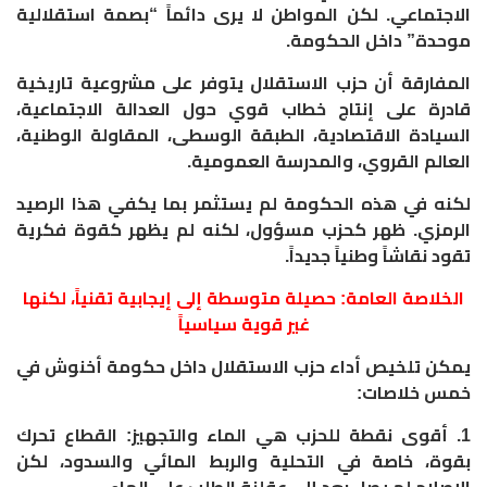
الاجتماعي. لكن المواطن لا يرى دائماً “بصمة استقلالية
موحدة” داخل الحكومة.
المفارقة أن حزب الاستقلال يتوفر على مشروعية تاريخية
قادرة على إنتاج خطاب قوي حول العدالة الاجتماعية،
السيادة الاقتصادية، الطبقة الوسطى، المقاولة الوطنية،
العالم القروي، والمدرسة العمومية.
لكنه في هذه الحكومة لم يستثمر بما يكفي هذا الرصيد
الرمزي. ظهر كحزب مسؤول، لكنه لم يظهر كقوة فكرية
تقود نقاشاً وطنياً جديداً.
الخلاصة العامة: حصيلة متوسطة إلى إيجابية تقنياً، لكنها
غير قوية سياسياً
يمكن تلخيص أداء حزب الاستقلال داخل حكومة أخنوش في
خمس خلاصات:
1. أقوى نقطة للحزب هي الماء والتجهيز: القطاع تحرك
بقوة، خاصة في التحلية والربط المائي والسدود، لكن