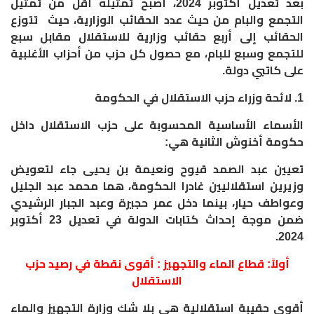
بعد تعديل أكتوبر 2024، أصبح تمثيله أقل من تمثيل
التجمع والبام من حيث عدد الحقائب الوزارية، حيث تتوزع
الحقائب إلى أربع حقائب وزارية للاستقلال مقابل سبع
للتجمع وسبع للبام، مع حصول كل حزب من أحزاب الأغلبية
على كاتبي دولة.
1. لائحة وزراء حزب الاستقلال في الحكومة
الأسماء الأساسية المحسوبة على حزب الاستقلال داخل
حكومة أخنوش الثانية هي:
تعيين عبد الصمد قيوح ونعيمة بن يحيى جاء لتعويض
وزيرين استقلاليين غادرا الحكومة، هما محمد عبد الجليل
وعواطف حيار، بينما دخل عمر حجيرة وعبد الجبار الرشيدي
ضمن موجة إحداث كتابات الدولة في تعديل 23 أكتوبر
2024.
أولاً: قطاع الماء والتجهيز : أقوى نقطة في رصيد حزب
الاستقلال
أقوى حقيبة استقلالية هي بلا شك وزارة التجهيز والماء