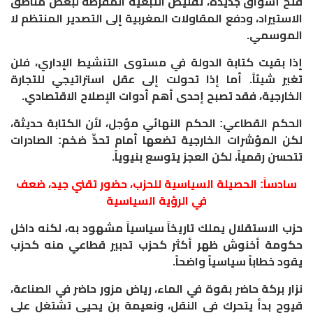
فتح أسواق جديدة، تقليص التبعية المفرطة لبعض مناطق
الاستيراد، ودفع المقاولات المغربية إلى التصدير المنتظم لا
الموسمي.
إذا بقيت كتابة الدولة في مستوى التنشيط الإداري، فلن
تغير شيئاً. أما إذا تحولت إلى عقل استراتيجي للتجارة
الخارجية، فقد تصبح إحدى أهم أدوات الإصلاح الاقتصادي.
الحكم القطاعي: الحكم النهائي مؤجل، لأن الكتابة حديثة،
لكن المؤشرات الخارجية تضعها أمام تحدٍّ ضخم: الصادرات
تتحسن رقمياً، لكن العجز يتوسع بنيوياً.
سادساً: الحصيلة السياسية للحزب، حضور تقني جيد، ضعف
في الرؤية السياسية
حزب الاستقلال يملك تاريخاً سياسياً مشهود به، لكنه داخل
حكومة أخنوش ظهر أكثر كحزب تدبير قطاعي منه كحزب
يقود خطاباً سياسياً واضحاً.
نزار بركة حاضر بقوة في الماء، رياض مزور حاضر في الصناعة،
قيوح بدأ يتحرك في النقل، ونعيمة بن يحيى تشتغل على