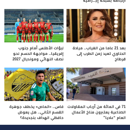
ارتباطه بشبكة إجـ.رامية
بعد 21 عاما من الغياب.. ميادة
لبؤات الأطلس أمام جنوب
الحناوي تعيد زمن الطرب إلى
إفريقيا.. مواجهة الحسم نحو
قرطاج
نصف النهائي ومونديال 2027
71 في المائة من أرباب المقاولات
فاس.. «الماص» يخطف جوهرة
الصناعية يعتبرون مناخ الأعمال
القسم الثاني.. هل يعوض
العام “عاديا”
حافظي الهداف بنجديدة؟