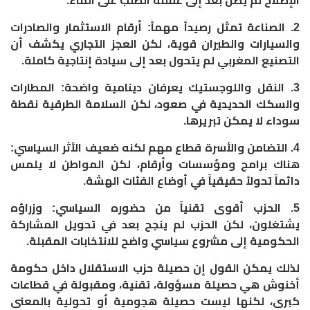
الإصلاح لم يصل بعد إلى عقلنة الطلب على الماء.
2. الصناعة تمثل رصيداً مهماً: أرقام الاستثمار والصادرات
والسيارات والطيران قوية، لكن العجز التجاري يكشف أن
التصنيع المغربي لم يتحول بعد إلى سيادة إنتاجية كاملة.
3. النقل واللوجستيك يعرفان دينامية واضحة: المطارات
والسكك الحديدية في صعود، لكن السلامة الطرقية نقطة
سوداء لا يمكن تبريرها.
4. التضامن والأسرة قطاع مهم لكنه ضعيف الأثر السياسي:
هناك برامج ومؤسسات وأرقام، لكن المواطن لا يلمس
دائماً تحولاً حقيقياً في أوضاع الفئات الهشة.
5. الحزب أقوى تقنياً من حضوره السياسي: وزراؤه
يشتغلون، لكن الحزب لم ينجح بعد في تحويل المشاركة
الحكومية إلى مشروع سياسي واضح للانتخابات المقبلة.
لذلك يمكن القول إن حصيلة حزب الاستقلال داخل حكومة
أخنوش هي حصيلة مسؤولة، تقنية، ومقبولة في قطاعات
كبرى، لكنها ليست حصيلة هجومية أو تحولية بالمعنى