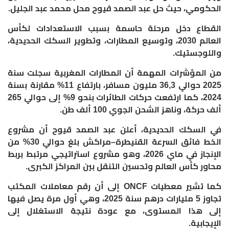
الحكومي، حيث حل عبد الصمد قيوح محل محمد عبد الجليل.
القطاع دخل مرحلة حاسمة بسبب الاستعدادات لكأس
العالم 2030، وتوسيع المطارات، وتطوير السكك الحديدية،
واللوجستيك.
من المؤشرات المهمة أن المطارات المغربية سجلت سنة
2025 حوالي 36,3 مليون مسافر، بارتفاع 11% مقارنة بسنة
2024، كما ارتفعت حركات الطائرات بنحو 9% إلى حوالي 265
ألف حركة، وناهز الشحن الجوي 100 ألف طن.
في السكك الحديدية، أعلن عبد الصمد قيوح أن مشروع
الخط فائق السرعة القنيطرة–مراكش بلغ حوالي 30% من
الإنجاز في ماي 2026، وهو مشروع استراتيجي مرتبط بربط
محاور كأس العالم وتحسين التنقل بين المراكز الكبرى.
كما تشير معطيات ONCF إلى أن رقم معاملات المكتب
تجاوز 5 مليارات درهم سنة 2025، وهي أول مرة يصل فيها
إلى هذا المستوى، مع عودة نتيجة الاستغلال إلى
الإيجابية.