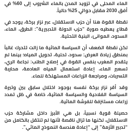
الماء المحلى في تزويد المدن بالماء الشروب إلى 60% في
أفق 2030 مقابل حوالي 25% حالياً.
نقطة القوة هنا أن حزب الاستقلال، عبر نزار بركة، يوجد في
قطاع يعطيه صورة “حزب الدولة التدبيرية”: الطرق، الماء،
السدود، الموانئ، البنية التحتية.
لكن نقطة الضعف أن السياسة المائية ما زالت تتحرك غالباً
بمنطق زيادة العرض: سدود، تحلية، تحويل المياه؛ بينما لم
يتقدم المغرب بنفس القوة في إصلاح الطلب: نجاعة الري،
تسعير الماء، إعادة استعمال المياه العادمة، محاربة
التسربات، ومراجعة الزراعات المستهلكة للماء.
وقد أقر نزار بركة نفسه بوجود اختلال سابق بين وتيرة
السياسة الفلاحية والسياسة المائية، خاصة في ظل تمدد
زراعات مستنزفة للفرشة المائية.
حصيلة قوية نسبياً، بل هي الأبرز داخل مشاركة حزب
الاستقلال، لكنها ما تزال ناقصة لأنها لم تنتقل بالكامل من
“تدبير الأزمة” إلى “إعادة هندسة النموذج المائي”.