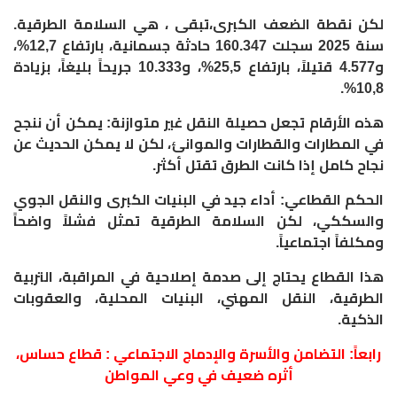
لكن نقطة الضعف الكبرى،تبقى ، هي السلامة الطرقية.
سنة 2025 سجلت 160.347 حادثة جسمانية، بارتفاع 12,7%،
و4.577 قتيلاً، بارتفاع 25,5%، و10.333 جريحاً بليغاً، بزيادة
10,8%.
هذه الأرقام تجعل حصيلة النقل غير متوازنة: يمكن أن ننجح
في المطارات والقطارات والموانئ، لكن لا يمكن الحديث عن
نجاح كامل إذا كانت الطرق تقتل أكثر.
الحكم القطاعي: أداء جيد في البنيات الكبرى والنقل الجوي
والسككي، لكن السلامة الطرقية تمثل فشلاً واضحاً
ومكلفاً اجتماعياً.
هذا القطاع يحتاج إلى صدمة إصلاحية في المراقبة، التربية
الطرقية، النقل المهني، البنيات المحلية، والعقوبات
الذكية.
رابعاً: التضامن والأسرة والإدماج الاجتماعي : قطاع حساس،
أثره ضعيف في وعي المواطن