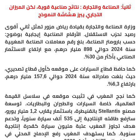
ثانياً: الصناعة والتجارة : نتائج صناعية قوية، لكن الميزان
التجاري يبرز هشاشة النموذج
وزارة الصناعة والتجارة بقيادة رياض مزور تمثل ثاني أقوى
رصيد لحزب الاستقلال. الأرقام الصناعية إيجابية بوضوح:
حسب بارومتر الصناعة، بلغ رقم معاملات الصناعة المغربية
سنة 2024 حوالي 898 مليار درهم، مع ارتفاع الاستثمار
الصناعي بأكثر من 30%.
كما حافظ قطاع السيارات على موقعه كأول قطاع تصديري،
حيث بلغت صادراته سنة 2024 حوالي 157,6 مليار درهم،
بارتفاع 6,3%.
كما نجح المغرب في تثبيت موقعه في سلاسل القيمة
العالمية، خاصة السيارات والطيران والبطاريات. توسعة
مصنع Stellantis بالقنيطرة، باستثمار يقارب 1,2 مليار يورو،
سترفع طاقته الإنتاجية إلى 535 ألف سيارة سنوياً، وتدعم
هدف تجاوز المغرب عتبة مليون سيارة كقدرة إنتاجية
سنوية. كما يستهدف المغرب رفع الإدماج المحلي في