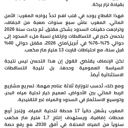
بقيادة نزار بركة.
فهذا القطاع يوجد في قلب اهم تحدٍّ يواجه المغرب: الأمن
المائي. المغرب عاش سبع سنوات صعبة من الجفاف،
وتراجعت حقينات السدود بشكل مقلق، ثم جاءت سنة 2026
بتحسن كبير في التساقطات وارتفاع نسبة ملء السدود إلى
حوالي 75%–76% في أبريل/ماي 2026، مقابل حوالي 40%
قبل سنة، مع احتياطات قاربت 13 مليار متر مكعب.
لكن الإنصاف يقتضي القول إن هذا التحسن ليس نتيجة
السياسة العمومية وحدها، بل نتيجة التساقطات
الاستثنائية أيضاً.
ومع ذلك، تُحسب للوزارة ثلاثة عناصر مهمة: تسريع مشاريع
الربط المائي بين الأحواض، تعميم خيار تحلية مياه البحر،
وتوسيع الاستثمار في السدود والمياه غير التقليدية.
المغرب يشغل حالياً 17 محطة لتحلية المياه، ويُنجز أربع
محطات إضافية، ويستهدف إنتاج 1,7 مليار متر مكعب
سنوياً من المياه المحلاة في أفق 2030، مع رفع حصة