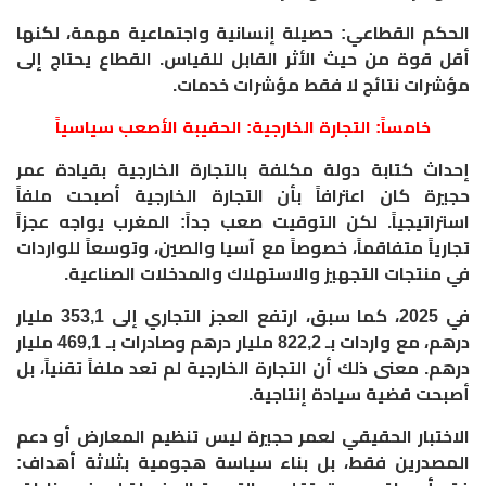
الحكم القطاعي: حصيلة إنسانية واجتماعية مهمة، لكنها
أقل قوة من حيث الأثر القابل للقياس. القطاع يحتاج إلى
مؤشرات نتائج لا فقط مؤشرات خدمات.
خامساً: التجارة الخارجية: الحقيبة الأصعب سياسياً
إحداث كتابة دولة مكلفة بالتجارة الخارجية بقيادة عمر
حجيرة كان اعترافاً بأن التجارة الخارجية أصبحت ملفاً
استراتيجياً. لكن التوقيت صعب جداً: المغرب يواجه عجزاً
تجارياً متفاقماً، خصوصاً مع آسيا والصين، وتوسعاً للواردات
في منتجات التجهيز والاستهلاك والمدخلات الصناعية.
في 2025، كما سبق، ارتفع العجز التجاري إلى 353,1 مليار
درهم، مع واردات بـ 822,2 مليار درهم وصادرات بـ 469,1 مليار
درهم. معنى ذلك أن التجارة الخارجية لم تعد ملفاً تقنياً، بل
أصبحت قضية سيادة إنتاجية.
الاختبار الحقيقي لعمر حجيرة ليس تنظيم المعارض أو دعم
المصدرين فقط، بل بناء سياسة هجومية بثلاثة أهداف: