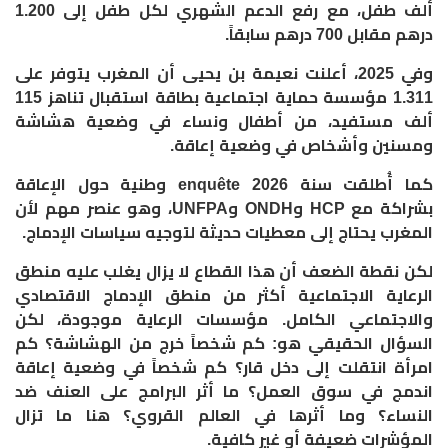
ألف طفل، مع رفع الدعم الشهري لكل طفل إلى 1.200
درهم مقابل 700 درهم سابقاً.
وفي 2025، أعلنت نعيمة بن يحيى أن المغرب يتوفر على
1.311 مؤسسة حماية اجتماعية بطاقة استقبال تناهز 115
ألف مستفيد، من أطفال ونساء في وضعية هشاشة
ومسنين وأشخاص في وضعية إعاقة.
كما أُطلقت سنة 2026 enquête وطنية حول الإعاقة
بشراكة مع HCP وONDH وUNFPA، وهو عنصر مهم لأن
المغرب يحتاج إلى معطيات حديثة لتوجيه سياسات الإدماج.
لكن نقطة الضعف أن هذا القطاع لا يزال يغلب عليه منطق
الرعاية الاجتماعية أكثر من منطق الإدماج الاقتصادي
والاجتماعي الكامل. مؤسسات الرعاية موجودة، لكن
السؤال الحقيقي هو: كم شخصاً خرج من الهشاشة؟ كم
امرأة انتقلت إلى دخل قار؟ كم شخصاً في وضعية إعاقة
اندمج في سوق العمل؟ ما أثر البرامج على العنف ضد
النساء؟ وما أثرها في العالم القروي؟ هنا ما تزال
المؤشرات ضعيفة أو غير كافية.