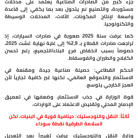
جزء كبير من الصادرات الصناعية يعتمد على مدخلات
مستوردة، والتصنيع لم يتحول بعد بما يكفي إلى قاعدة
واسعة لإنتاج المكونات، الآلات، المدخلات الوسيطة
والتكنولوجيا.
كما عرفت سنة 2025 صعوبة في صادرات السيارات، إذ
تراجعت صادرات القطاع بـ 2,9% إلى غاية نهاية غشت 2025،
خصوصاً بسبب انخفاض فرع البناء/التجميع، رغم تحسن
الكابلاج والطيران والفوسفاط.
الحكم القطاعي: حصيلة صناعية جيدة ومقنعة في
الاستثمار والتموقع العالمي، لكنها غير كافية تجارياً لأن
العجز الخارجي يتوسع.
قوة الوزارة في جذب الاستثمار، وضعفها في تعميق
الإدماج المحلي وتقليص الاعتماد على الواردات.
ثالثاً: النقل واللوجستيك: دينامية قوية في البنيات، لكن
السلامة الطرقية نقطة سوداء
وزارة النقل واللوجستيك عرفت تغييراً بعد التعديل