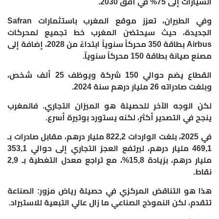
السيارات إلى 75% في أفق 2030.
وفي الطيران، تعزز موقع المغرب باستثمارات Safran
الجديدة، حيث سيحتضن المغرب خط تجميع لمحركات
Airbus بطاقة 350 محركاً سنوياً ابتداءً من 2028، إضافة إلى
مصنع صيانة بطاقة 150 محركاً سنوياً.
القطاع يضم حوالي 150 شركة ويوظف 25 ألف شخص،
وبلغت صادراته 26 مليار درهم سنة 2024.
لكن الوجه الآخر للحصيلة هو الميزان التجاري. فالمغرب
ينجح في التصدير أكثر، لكنه يستورد بوتيرة أسرع.
في 2025، بلغت الواردات 822,2 مليار درهم، مقابل صادرات بـ
469,1 مليار درهم، ليرتفع العجز التجاري إلى حوالي 353,1
مليار درهم، بزيادة 15,8%، مع تراجع معدل التغطية بـ 2,9
نقاط.
هذا هو التناقض المركزي في حصيلة رياض مزور: الصناعة
تتقدم، لكن النموذج الصناعي ما زال عالي التبعية للاستيراد.