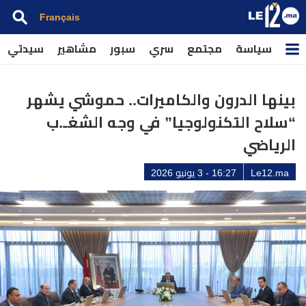
Français
سياسة
مجتمع
سري
سبور
مشاهير
سيدتي
بينها الدرون والكاميرات.. حموشي يشهر
“سلاح التكنولوجيا” في وجه الشغـ.ب
الرياضي
Le12.ma
16:27 - 3 يونيو 2026