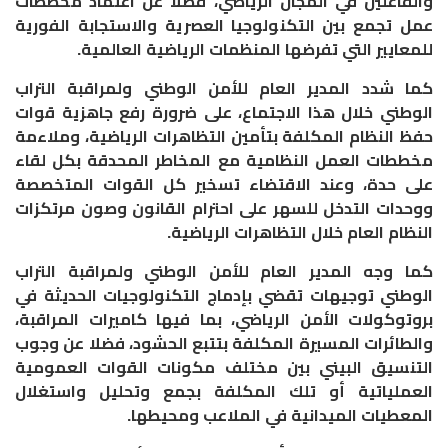
والفاعلين في المجال الرياضي، فضلا عن اعتماد مخططات
عمل تجمع بين التكنولوجيا العصرية والاستجابة الفورية
للمعايير التي تفرضها المنظمات الرياضية العالمية.
كما شدد المدير العام للأمن الوطني ولمراقبة التراب
الوطني خلال هذا الاجتماع، على ضرورة رفع جاهزية قوات
حفظ النظام المكلفة بتأمين التظاهرات الرياضية، وملاءمة
مخططات العمل النظامية مع المخاطر المحدقة بكل لقاء
على حدة، وعند الاقتضاء تسخير كل القوات المتخصصة
ووحدات التدخل للسهر على احترام القانون وصون مرتكزات
النظام العام خلال التظاهرات الرياضية.
كما وجه المدير العام للأمن الوطني ولمراقبة التراب
الوطني توجيهات تقضي بإدماج التكنولوجيات الحديثة في
بروتوكولات الأمن الرياضي، بما فيها كاميرات المراقبة،
والطائرات المسيرة المكلفة بتتبع الحشود، فضلا عن وجوب
التنسيق البيني بين مختلف مكونات القوات العمومية
العملياتية أو تلك المكلفة بجمع وتحليل واستغلال
المعطيات الميدانية في الملاعب ومحيطها.