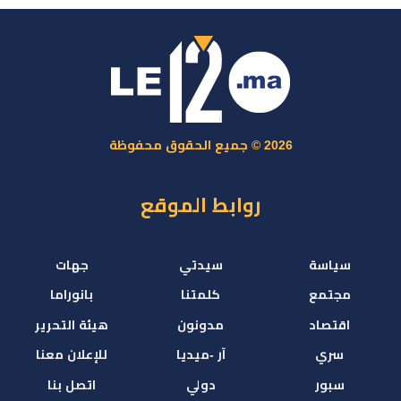
2026 © جميع الحقوق محفوظة
روابط الموقع
سياسة
سيدتي
جهات
مجتمع
كلمتنا
بانوراما
اقتصاد
مدونون
هيئة التحرير
سري
آر -ميديا
للإعلان معنا
سبور
دولي
اتصل بنا