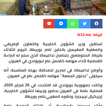
الرباط: le12.ma
استقبل وزير الشؤون الخارجية والتعاون الإفريقي
والمغاربة المقيمين بالخارج، ناصر بوريطة، اليوم الثلاثاء
بالرباط، الدبلوماسي بنجامين نداغيمانا الذي سلم له البراءة
القنصلية لأداء مهامه كقنصل عام لبوروندي في العيون.
وأوضح نداغيمانا، في تصريح للصحافة، بهذه المناسبة، أنه
سيتولى “بحلول الجمعة” مهامه كقنصل عام في العيون.
وكانت جمهورية بوروندي قد افتتحت، في 28 فبراير 2020،
قنصلية عامة في العيون بحضور وزيرها للشؤون الخارجية،
إيزيكيال نيبيجيرا، ونظيره المغربي،ناصر بوريطة.
وأكد نيبيجيرا، بالمناسبة، أن افتتاح قنصلية عامة