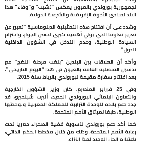
لجمهورية بوروندي بالعيون يعكس “تشبث” و”وفاء” هذا
البلد لمبادئ الأخوة الإفريقية والشرعية الدولية.
وشدد على أن افتتاح هذه التمثيلية الدبلوماسية “تعبير عن
تعزيز تعاوننا الذي يولي أهمية كبرى لحسن الجوار، واحترام
السيادة الوطنية، وعدم التدخل في الشؤون الداخلية
للدول”.
وأكد أن العلاقات بين البلدين “بلغت مرحلة النضج” مع
تدشين القنصلية العامة بالعيون في هذا “اليوم التاريخي”،
بعد افتتاح سفارة مقيمة لبوروندي بالرباط سنة 2015.
وفي 25 فبراير المنصرم، كان وزير الشؤون الخارجية
والتعاون الإنمائي البوروندي الجديد، ألبرت شينجيرو، قد
جدد دعم بلاده للوحدة الترابية للمملكة المغربية ولوحدتها
الوطنية، طبقا لميثاق الأمم المتحدة.
كما أكد دعم بوروندي لتسوية قضية الصحراء حصريا تحت
رعاية الأمم المتحدة، وذلك من خلال مخطط الحكم الذاتي،
باعتباره الحل الوحيد لهذا النزاع.