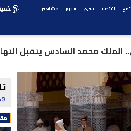
مع
اقتصاد
سري
سبور
مشاهير
. الملك محمد السادس يتقبل التها
مقا