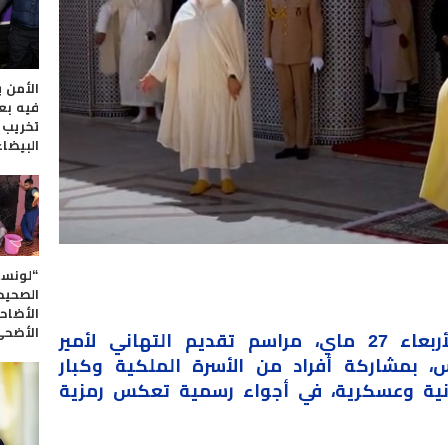
الأمن 
فيه بع
تخريب س
البيضاء
“لونسا
الصحيح
الأضاح
الأضح
شهد القصر الملكي، اليوم الأربعاء 27 ماي، مراسم تقديم التهاني لأمير
س
، بمشاركة أفراد من الأسرة الملكية وكبار
ة وعسكرية، في أجواء رسمية تعكس رمزية