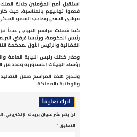
استقبل أمير المؤمنين جلالة الملك
قدموا تهانيهم بالمناسبة، حيث ك
مولاي الحسن
وصاحب السمو الملك
كما شملت مراسم التهاني عدداً من
رئيس الحكومة، ورئيسا غرفتي البرلم
القضائية والرئيس الأول لمحكمة الن
وحضر كذلك رئيس النيابة العامة وا
رؤساء الهيئات الدستورية وعدد من ا
وتندرج هذه المراسم ضمن التقاليد و
والوطنية بالمملكة.
اترك تعليقاً
لن يتم نشر عنوان بريدك الإلكتروني.
ال
التعليق
*