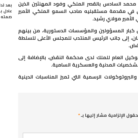
 محمد السادس بالقصر الملكي وفود المهنئين الذين
بعد تدا
ان في مقدمة مستقبليه صاحب السمو الملكي
الأمير
عادل ب
صمته ب
ي
الأمير مولاي رشيد
.
 كبار المسؤولين والمؤسسات الدستورية، من بينهم
ان، إلى جانب الرئيس المنتدب للمجلس الأعلى للسلطة
قض.
لوكيل العام للملك لدى محكمة النقض، بالإضافة إلى
لشخصيات المدنية والعسكرية السامية.
البروتوكولات الرسمية التي تميز المناسبات الدينية
حقول الإلزامية مشار إليها بـ
*