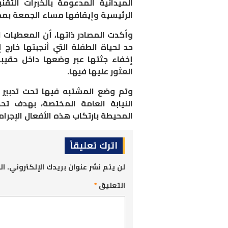
الميدانية المدعومة بالخبرات التقن
الرئيسية وإيقافها مساء الجمعة بمدي
وأكدت المصادر ذاتها، أن المعطيات ا
حد لحياة الطفلة التي أنجبتها خارج 
إخفاء جثتها عبر وضعها داخل حقيب
العثور عليها فيها
.
وتم وضع المشتبه فيها تحت تدبير ا
النيابة العامة المختصة، بهدف تح
المحيطة بارتكاب هذه الأفعال الإجرام
اترك تعليقاً
لن يتم نشر عنوان بريدك الإلكتروني.
ال
التعليق
*