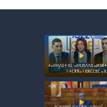
ⵜⴰⵙⴷⴷⵉⵜ 01: ⴰⵙⵡⵓⴷⴷⵓ ⴰⵍⵉⴽⵜ
ⵏ ⵜⵎⴳⴳⴰ ⵏ ⵓⵣⵎⵎⴻⵎ ⴰ
. “نستهدف رفع أعداد العاملين في