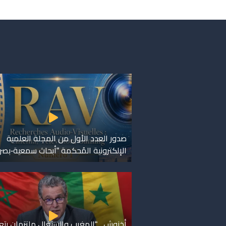
صدور العدد الأول من المجلة العلمية
الإلكترونية المُحكمة “أبحاث سمعية-بصر
أخنوش.. “المغرب والسنغال ملتزمان بتعز