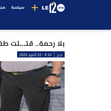
+
سياسة
مجت
بلا رحمة.. قتـ.ـلت 
م.ح
9:10 - 22 أكتوبر 2022