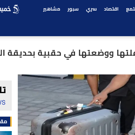
مع
اقتصاد
سري
سبور
مشاهير
طفلتها ووضعتها في حقبية بحديقة ال
مقا