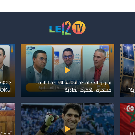
نسولو المحافظة. شاهد الحلقة الثانية..
ⵕⵓⵏⵉ
ية”
مسطرة التحفيظ العادية
ⴼⵔⴽⴰⵏ
يز
أخنوش.