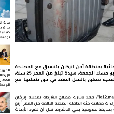
حالة ا
حارة با
ضبابية 
توقعات
ئية بمنطقة أمن انزكان بتنسيق مع المصلحة
المهرج
الولائية للشرطة القضائية بأكادير، مساء الجمعة، سيدة تبلغ من العمر 25 سنة،
الإيطال
قضية تتعلق ب
القتل
العمد في حق طفلتها مع
الحضارا
الوحدة 
le12.ma
“
، فقد باشرت
مصالح الشرطة بمدينة إنزكان
 الجاري، إجراءات معاينة جثة الطفلة الضحية البالغة من العمر أربع
 بحديقة عمومية بحي الدشيرة، قبل أن تقود الأبحاث