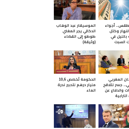
لطقس.. أجواء
الموسيقار عبد الوهاب
لنهار وكتل
الدكالي يجر المغني
بالليل في
طوطو إلى القضاء
 السبت
(وثيقة)
ان المغربي
الحكومة تُخصص 10,6
ي.. جسر لتلاقح
مليار درهم لتدبير ندرة
ت والدفاع عن
الماء
الترابية