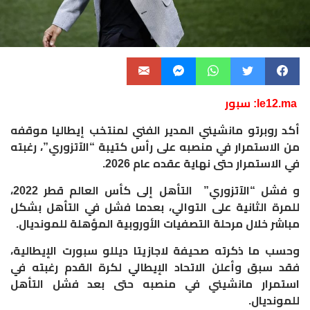
le12.ma: سبور
أكد روبرتو مانشيني المدير الفني لمنتخب إيطاليا موقفه
من الاستمرار في منصبه على رأس كتيبة “الآتزوري”، رغبته
في الاستمرار حتى نهاية عقده عام 2026.
و فشل “الآتزوري” التأهل إلى كأس العالم قطر 2022،
للمرة الثانية على التوالي، بعدما فشل في التأهل بشكل
مباشر خلال مرحلة التصفيات الأوروبية المؤهلة للمونديال.
وحسب ما ذكرته صحيفة لاجازيتا ديللو سبورت الإيطالية،
فقد سبق وأعلن الاتحاد الإيطالي لكرة القدم رغبته في
استمرار مانشيني في منصبه حتى بعد فشل التأهل
للمونديال.