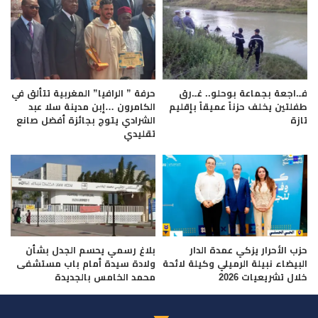
فـ.اجعة بجماعة بوحلو.. غـ.رق
حرفة ” الرافيا” المغربية تتألق في
طفلتين يخلف حزناً عميقاً بإقليم
الكامرون …إبن مدينة سلا عبد
تازة
الشرادي يتوج بجائزة أفضل صانع
تقليدي
حزب الأحرار يزكي عمدة الدار
بلاغ رسمي يحسم الجدل بشأن
البيضاء نبيلة الرميلي وكيلة لائحة
ولادة سيدة أمام باب مستشفى
خلال تشريعيات 2026
محمد الخامس بالجديدة