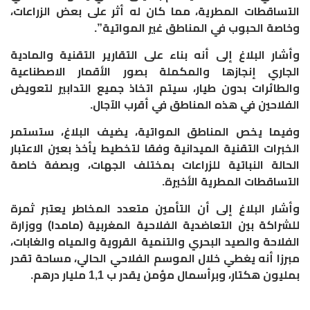
التساقطات المطرية، مما كان له أثر على بعض الزراعات،
وخاصة الحبوب في المناطق غير المواتية”.
وأشار البلاغ إلى أنه بناء على التقارير التقنية والمادية
الجاري إنجازها والمكملة بصور الأقمار الاصطناعية
والطائرات بدون طيار، سيتم اتخاذ جميع التدابير لتعويض
الفلاحين في هذه المناطق في أقرب الآجال.
وفيما يخص المناطق المواتية، يضيف البلاغ، ستستمر
الخبرات التقنية الميدانية وفقا لتخطيط يأخذ بعين الاعتبار
الحالة النباتية للزراعات بمختلف الجهات، وبصفة خاصة
التساقطات المطرية الأخيرة.
وأشار البلاغ إلى أن التأمين متعدد المخاطر يعتبر ثمرة
للشراكة بين التعاضدية الفلاحية المغربية (مامدا) ووزارة
الفلاحة والصيد البحري والتنمية القروية والمياه والغابات،
مبرزا أنه يغطي خلال الموسم الفلاحي الحالي، مساحة تقدر
بمليون هكتار، وبرأسمال مؤمن يقدر ب 1,1 مليار درهم.