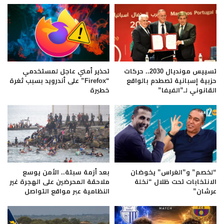
تسييس مونديال 2030.. حركات
تحذير أمني عاجل لمستخدمي
حزبية إسبانية تصطدم بالواقع
“Firefox” على أندرويد بسبب ثغرة
القانوني لـ”الفيفا”
خطيرة
“لخصم” و”الغراس” يخوضان
بعد أزمة سبتة.. الأمن يوسع
الانتخابات تحت ظلال “نخلة
ملاحقة المحرضين على الهجرة غير
عرشان”
النظامية عبر مواقع التواصل