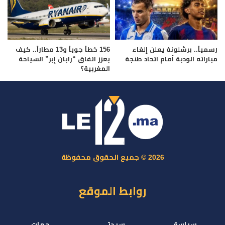
رسمياً.. برشلونة يعلن إلغاء
156 خطاً جوياً و13 مطاراً.. كيف
مباراته الودية أمام اتحاد طنجة
يعزز اتفاق “رايان إير” السياحة
المغربية؟
2026 © جميع الحقوق محفوظة
روابط الموقع
سياسة
سيدتي
جهات