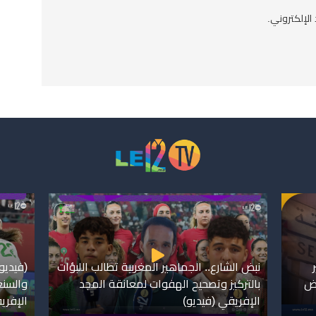
الإلكتروني.
نبض الشارع.. الجماهير المغربية تطالب اللبؤات
(فيديو)
فض
بالتركيز وتصحيح الهفوات لمعانقة المجد
والسنغ
الإفريقي (فيديو)
الإفري