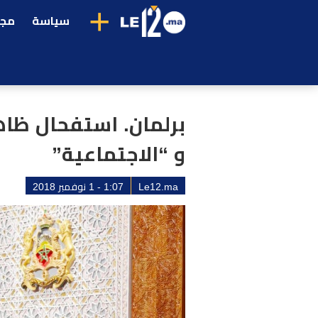
+
سياسة
مجت
برلمان. استفحال ظاهر
و “الاجتماعية”
Le12.ma
1:07 - 1 نوفمبر 2018