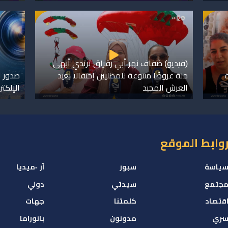
(فيديو) ضفاف نهر أبي رقراق ترتدي أبهى
حلة عروضًا متنوعة للمظليين إحتفالا بعيد
صدور ا
العرش المجيد
الإلكت
وابط الموقع
ياسة
سبور
آر -ميديا
جتمع
سيدتي
دولي
قتصاد
كلمتنا
جهات
ري
مدونون
بانوراما