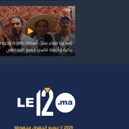
(فيديو) ميناء سلا.. أسماك طازجة وجودة
عالية وأثمنة تناسب جميع المواطنين
ر
س
م
ا
س
2026 © جميع الحقوق محفوظة