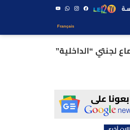
Français
اع لجنتي “الداخلية”
لات أخرى