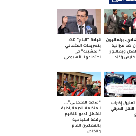
هادي. برلمانيون
قيادة “البام” تندّد
ن ضد ميزانية
بتصريحات العثماني
العدل ويطالبون
“المشينة” في
ارس وَعَبَد
اجتماعها الأسبوعي
“ساعة العثماني”…
 تعليق إضراب
المنظمة الديمقراطية
النقل الطرقي
للشغل تدعو لتنظيم
وقفة احتجاجية
بالقطاعين العام
والخاص