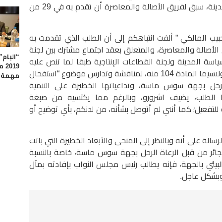
والجماعات الترابية والسكنى وسياسة المدينة، سبق لفريق الأصالة والمعاصرة أن تقدم به في 29 من
يب المالكي ” ألفت انتباهكم إلى أن الطلب الذي تقدمت به
ونيو 2018، باسم فريق الأصالة والمعاصرة، والمتعلق بعقد اجتماع مشترك بين لجنة
“البام”
ياسة المدينة ولجنة القطاعات الإنتاجية طبقا لما تنص عليه
019
مقتضيات النظام الداخلي لمجلس النواب ولاسيما المادة 104 منه، لمناقشة وتدارس موضوع “استفحال
مهمة ل
لرحل بجهة سوس ماسة، وتداعياتها الخطيرة على التنمية
ذا الطلب، يضيف اشرورو، وبالرغم مما يكتسيه من صبغة
للتفعيل؛ كما أنني لم أتوصل بشأنه، من لدنكم، بأي توضيح أو
رسالة على أنه وبالنظر إلى المنحى والأبعاد الخطيرة التي باتت
جائر من قبل الرعاة الرحل بجهة سوس ماسة، خاصة بالنسبة
بيئي بالجهة، فإنه يطالب رئيس مجلس النواب بإفادته بمآل
 وبشكل عاجل.