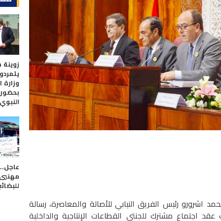
زوينة 
يتمردو
وزارة 
بحضور ف
النبوي
عاجل..
مهنيي 
للبضائع
ومه الأربعاء 31 أكتوبر 2018 ، محمد اشرورو رئيس الفريق النيابي للأصالة والمعاصرة، رسالة
قد اجتماع مشترك للجنتي القطاعات الإنتاجية والداخلية