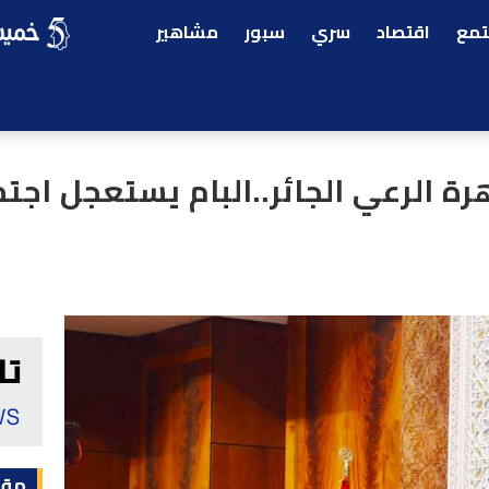
مع
اقتصاد
سري
سبور
مشاهير
ة الرعي الجائر..البام يستعجل اجتم
مقا