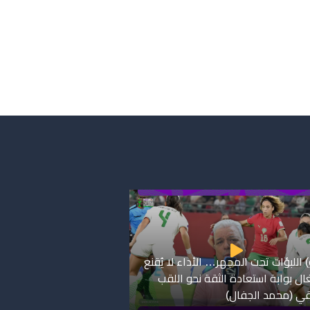
 اللبؤات تحت المجهر… الأداء لا يُقنع
ال بوابة استعادة الثقة نحو اللقب
قي (محمد الجفال)