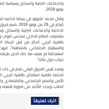
يونيو 2018.
وقال محمد اشرورو في رسالة تذكيره للحب
إليكم في 29 من ي
الداخلية والجماعات الترابية والسكنى وس
ظاهرة الرعي الجائر من قبل الرعاة ا
والاستقرار الاجتماعي بالمنطقة”، فه
استعجالية لم يعرف منذ ذلك الحين طريقه 
جواب حول مآله”.
وشدد رئيس الفريق النيابي للبام في ذات ال
تتخذها ظاهرة استفحال ظاهرة الرعي ال
للأمن والسلم الاجتماعي والاقتصادي وال
الطلب، ويجدد التأكيد على ضرورة تفعيله
اترك تعليقاً