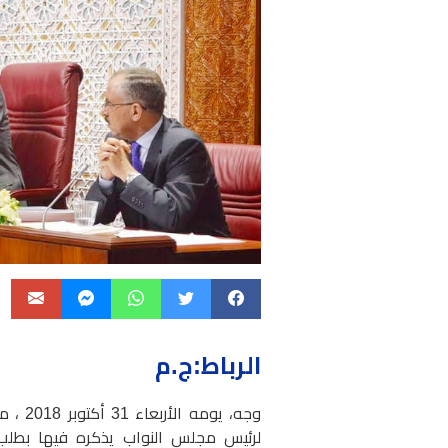
الرباط:ج.م
وجه، ي
لرئيس مجلس النواب يذكره فيها بطلب ع