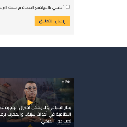
أعلمني بالمواضيع الجديدة بواسطة البريد 
بكار السباعي: لا يمكن اختزال الهجرة غير
النظامية في أحداث سبتة.. والمغرب ير
لعب دور “الدركي”