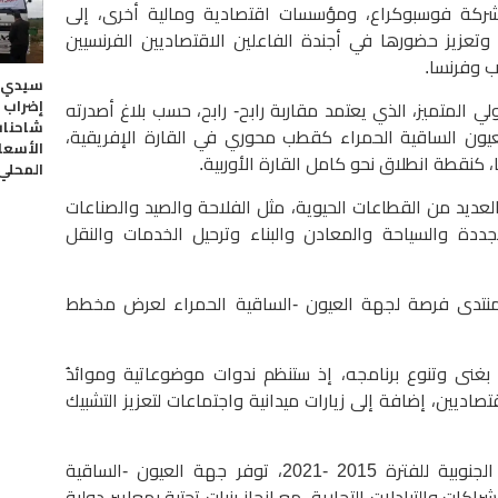
، وشركة فوسبوكراع، ومؤسسات اقتصادية ومالية أخرى، إلى
وتعزيز حضورها في أجندة الفاعلين الاقتصاديين الفرنسيين
ب وفرنسا.
سيدي ي
إضراب 
 المتميز، الذي يعتمد مقاربة رابح- رابح، حسب بلاغ أصدرته
شاحنات
عيون الساقية الحمراء كقطب محوري في القارة الإفريقية،
الأسعا
 كنقطة انطلاق نحو كامل القارة الأوربية.
المحلي
عديد من القطاعات الحيوية، مثل الفلاحة واﻟﺼﻴﺪ والصناعات
متجددة واﻟﺴﻴﺎﺣﺔ واﻟمعادن واﻟﺒﻨﺎء وترحيل الخدمات واﻟﻨﻘﻞ
منتدى فرصة لجهة العيون -الساقية الحمراء لعرض مخطط
بغنى وتنوع برنامجه، إذ ستنظم ندوات موضوعاتية وموائدُ
اديين، إضافة إلى زيارات ميدانية واجتماعات لتعزيز التشبيك
وبفضل العقد -البرنامج الجديد للاقاليم الجنوبية للفترة 2015 -2021، توفر جهة العيون -الساقية
اكات والتبادلات التجارية، مع إنجاز بنيات تحتية بمعايير دولية