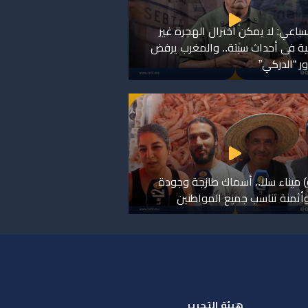
لسباعي: لا يمكن اختزال الهجرة غير
ية في أحداث سبتة.. والمغرب يرفض
ر “الدركي”
) ميناء سلا.. أسماك طازجة وجودة
وأثمنة تناسب جميع المواطنين
هيئة التحرير