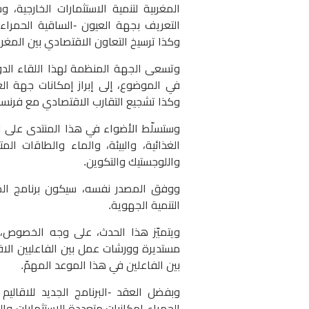
المغربية لتنمية الاستثمارات الخارجية
التعريف بجهة العيون -الساقية الحمراء 
وكذا ترسيخ التعاون الاقتصادي بين المغر
وتسعى الجهة المنظمة لهذا اللقاء الدولي
في الموضوع، إلى إبراز إمكانات جهة ال
وكذا تشجيع التقارب الاقتصادي مع فرنسا،
وستسلّط الأضواء في هذا المنتدى على ال
الغذائية، واﻟﺒﻴﺌﺔ، والماء واﻟﻄﺎﻗات ال
واللوجستيك والتكوين.
ووفق المصدر نفسه، سيكون برنامج ال
التنمية الجهوية.
ويتميّز هذا الحدث، على وجه الخصوص، 
مستديرة وورشات عمل بين الفاعليين الاقتص
بين الفاعلين في هذا الموعد المهمّ.
الحمراء إمكانيات متعددة للاستثمارات والشر