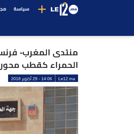
+
سياسة
مجت
منتدى المغرب- فرنسا 
الحمراء كقطب محوري
Le12.ma
14:06 - 29 أكتوبر 2018