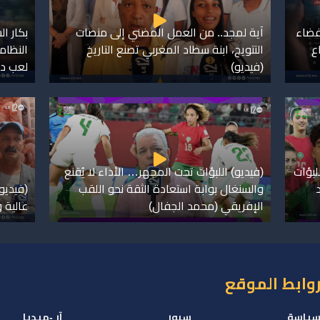
لفضاء
آية لمجد.. من العمل المضني إلى منصات
بكار ا
ع
التتويج، ابنة سطاد المغربي تصنع التاريخ
النظام
(فيديو)
لعب دو
لبؤات
(فيديو) اللبؤات تحت المجهر… الأداء لا يُقنع
والسنغال بوابة استعادة الثقة نحو اللقب
(فيديو
الإفريقي (محمد الجفال)
عالية 
وابط الموقع
ياسة
سبور
آر -ميديا