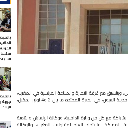
بالفيدي
الحافيظ
الجوية 
ستساعد
السيا
، وبتنسيق مع غرفة التجارة والصناعة الفرنسية في المغرب،
بالفيدي
تنظم جهة العيون -الساقية الحمراء، في مدينة العيون، في الفترة الممتدة ما بين 2 و4 نونبر المقبل،
جوية بي
الرباط بثمن
شراكة مع كل من وزارة الداخلية، ووكالة الإنعاش والتنمية
وبية للمملكة، والاتحاد العام لمقاولات المغرب، والوكالة