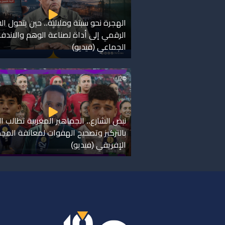
الهجرة نحو سبتة ومليلية.. حين يتحول ا
الرقمي إلى أداة لصناعة الوهم والاندفا
الجماعي (فيديو)
نبض الشارع.. الجماهير المغربية تطالب ال
بالتركيز وتصحيح الهفوات لمعانقة المجد
الإفريقي (فيديو)
ر
س