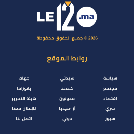
2026 © جميع الحقوق محفوظة
روابط الموقع
سياسة
سيدتي
جهات
مجتمع
كلمتنا
بانوراما
اقتصاد
مدونون
هيئة التحرير
سري
آر -ميديا
للإعلان معنا
سبور
دولي
اتصل بنا