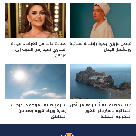
فيصل عزيزي يعود بإطلالة نسائية
بعد 21 عاما من الغياب.. ميادة
ويـ.شعل الجدل
الحناوي تعيد زمن الطرب إلى
قرطاج
هيآت مدنية تتعبأ للترافع من أجل
نشرة إنذارية.. موجة حر وزخات
المطالبة باسترجاع الثغور
رعدية ورياح قوية بعدد من
المغربية المحتلة
المناطق