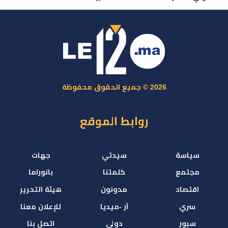
2026 © جميع الحقوق محفوظة
روابط الموقع
سياسة
سيدتي
جهات
مجتمع
كلمتنا
بانوراما
اقتصاد
مدونون
هيئة التحرير
سري
آر -ميديا
للإعلان معنا
سبور
دولي
اتصل بنا