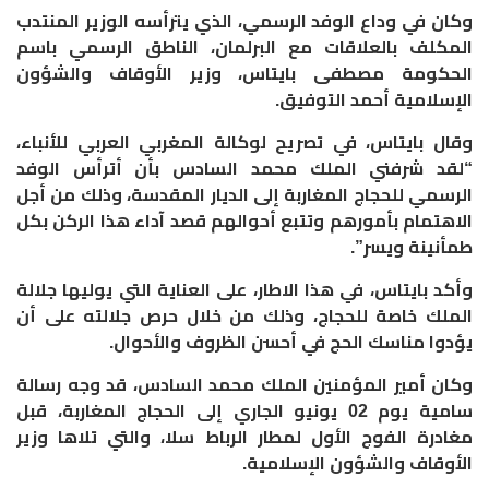
وكان في وداع الوفد الرسمي، الذي يترأسه الوزير المنتدب
المكلف بالعلاقات مع البرلمان، الناطق الرسمي باسم
الحكومة مصطفى بايتاس، وزير الأوقاف والشؤون
الإسلامية أحمد التوفيق
.
وقال بايتاس، في تصريح لوكالة المغربي العربي للأنباء،
“لقد شرفني الملك محمد السادس بأن أترأس الوفد
الرسمي للحجاج المغاربة إلى الديار المقدسة، وذلك من أجل
الاهتمام بأمورهم وتتبع أحوالهم قصد آداء هذا الركن بكل
طمأنينة ويسر
”.
وأكد بايتاس، في هذا الاطار، على العناية التي يوليها جلالة
الملك خاصة للحجاج، وذلك من خلال حرص جلالته على أن
يؤدوا مناسك الحج في أحسن الظروف والأحوال
.
وكان أمير المؤمنين الملك محمد السادس، قد وجه رسالة
سامية يوم 02 يونيو الجاري إلى الحجاج المغاربة، قبل
مغادرة الفوج الأول لمطار الرباط سلا، والتي تلاها وزير
الأوقاف والشؤون الإسلامية
.