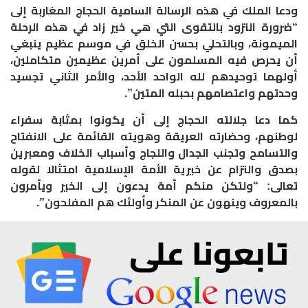
ودعا الملك في هذه الرسالة السامية الحجاج المغاربة إلى
“ضرورة التزود بالتقوى التي هي خير زاد في هذه الرحلة
الميمونة، وبالتحلي بحسن الخلق في موسم عظيم ينبغي
أن يحرص فيه المسلمون على أمرين عظيمين متكاملين،
أولهما توحيدهم لله الواحد الأحد، والأمر الثاني تجسيد
وحدتهم واعتصامهم بحبله المتين
”.
كما دعا جلالته الحجاج إلى أن يكونوا بمثابة سفراء
لوطنهم، وحضارته العريقة وهويته القائمة على الانفتاح
والتسامح وتجنب الجدال واللجاج وأسباب الخلاف ومعبرين
بصدق والتزام عن خيرية الأمة الإسلامية امتثالا لقوله
تعالى: “ولتكن منكم أمة يدعون إلى الخير ويأمرون
بالمعروف وينهون عن المنكر وأولئك هم المفلحون”
.