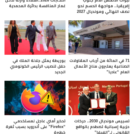
لبؤات الأطلس أمام جنوب
انتخابات 2026..أسماء وازنة تدخل
إفريقيا.. مواجهة الحسم نحو
غمار المنافسة بدائرة المحمدية
نصف النهائي ومونديال 2027
71 في المائة من أرباب المقاولات
بوريطة يمثل جلالة الملك في
الصناعية يعتبرون مناخ الأعمال
حفل تنصيب الرئيس الكولومبي
العام “عاديا”
الجديد
تسييس مونديال 2030.. حركات
تحذير أمني عاجل لمستخدمي
حزبية إسبانية تصطدم بالواقع
“Firefox” على أندرويد بسبب ثغرة
القانوني لـ”الفيفا”
خطيرة