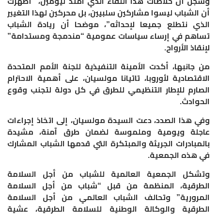
وسجل أن خلاصات هذا اللقاء الذي امتد ليومين، “أظهرت
أن الشباب ليسوا مشاركين سلبيين، بل محركين لهذا التغيير
الذي نتطلع جميعا لإحداثه”، موضحا أن ريادة الشباب
تساهم في إرساء سياسات عمومية “مندمجة ومستدامة”
لإنقاذ الأرواح.
من جانبها، أكدت الأمينة التنفيذية للجنة الأمم المتحدة
الاقتصادية لأوروبا، تاتيانا مولسيان، على أهمية الاحترام
الصارم للإطار التنظيمي للطرق في كل دولة لتجنب وقوع
الحوادث.
وفي هذا الصدد، دعت السيدة مولسيان، إلى اتخاذ إجراءات
عاجلة ويومية وملموسة لضمان طرق آمنة، مشيدة
بالمبادرات الجريئة والمبتكرة التي قدمها الشباب المشارك
في هذه الجمعية.
وتشكل الجمعية العالمية للشباب من أجل السلامة
الطرقية، المنظمة من قبل “شباب من أجل السلامة
المرورية” وتحالف الشباب العالمي من أجل السلامة
الطرقية والوكالة الوطنية للسلامة الطرقية، عشية