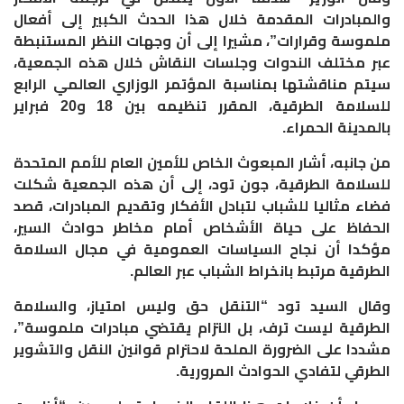
والمبادرات المقدمة خلال هذا الحدث الكبير إلى أفعال
ملموسة وقرارات”، مشيرا إلى أن وجهات النظر المستنبطة
عبر مختلف الندوات وجلسات النقاش خلال هذه الجمعية،
سيتم مناقشتها بمناسبة المؤتمر الوزاري العالمي الرابع
للسلامة الطرقية، المقرر تنظيمه بين 18 و20 فبراير
بالمدينة الحمراء.
من جانبه، أشار المبعوث الخاص للأمين العام للأمم المتحدة
للسلامة الطرقية، جون تود، إلى أن هذه الجمعية شكلت
فضاء مثاليا للشباب لتبادل الأفكار وتقديم المبادرات، قصد
الحفاظ على حياة الأشخاص أمام مخاطر حوادث السير،
مؤكدا أن نجاح السياسات العمومية في مجال السلامة
الطرقية مرتبط بانخراط الشباب عبر العالم.
وقال السيد تود “التنقل حق وليس امتياز، والسلامة
الطرقية ليست ترف، بل التزام يقتضي مبادرات ملموسة”،
مشددا على الضرورة الملحة لاحترام قوانين النقل والتشوير
الطرقي لتفادي الحوادث المرورية.