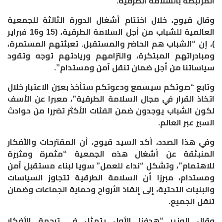
المرتبطة بالسلامة الطرقية.
وقال قيوح، خلال اختتام أشغال الدورة الثالثة للجمعية
العالمية للشباب من أجل السلامة الطرقية، (15 و16 فبراير
)، إن “الشباب هم الحاضر والمستقبل. تعبئتهم المستمرة،
ومبادراتهم المبتكرة، والتزامهم وريادتهم توجه وتقود
سياساتنا من أجل ضمان تنقل آمن ومستدام”.
وتابع “صوتكم سيسمع ودعوتكم ستأخذ بعين الاعتبار خلال
اتخاذ القرار في مجال السلامة الطرقية”، معبرا عن الأسف
لكون الشباب يوجدون ضمن الفئات الأكثر تضررا من حوادث
السير عبر العالم.
وفي هذا الصدد، أكد السيد قيوح، أن المقترحات والأفكار
المنبثقة عن أشغال هذه الجمعية “مثمرة ومثيرة
للاهتمام”، وتشكل “نداء للعمل” سويا لبناء مستقبل آمن
ومستدام، مبرزا أن السلامة الطرقية تتجاوز السياسات
والبنيات التحتية، إلى إنقاذ الأرواح وحماية الجماعات وضمان
تنقل الجميع.
وقال الوزير “هدفنا الأول يتمثل في ترجمة الأفكار