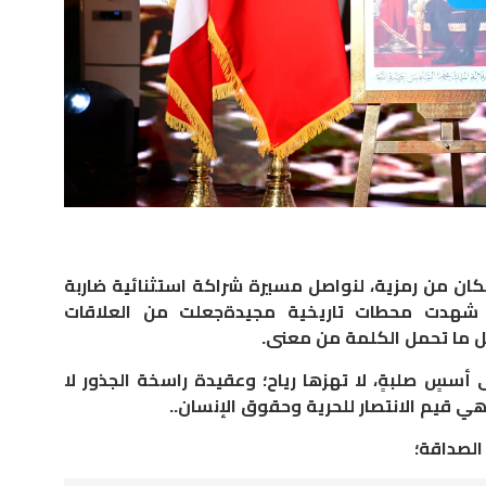
مكان من رمزية، لنواصل مسيرة شراكة استثنائية ضاربة
ة شهدت محطات تاريخية مجيدةجعلت من العلاقات
كل ما تحمل الكلمة من معنى.
 أسسٍ صلبةٍ، لا تهزها رياح؛ وعقيدة راسخة الجذور لا
هي قيم الانتصار للحرية وحقوق الإنسان..
الصداقة؛