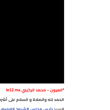
*
العيون – محمد الركيبي le12.ma
الحمد لله والصلاة و السلام على أش
السيد
رئيس مجلس الشيوخ الفرنسي