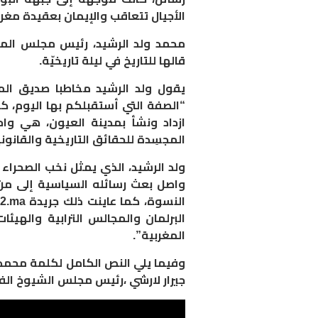
الأجيال تتعاقب والإيمان بعقيدة مغرب
محمد ولد الرشيد، رئيس مجلس المس
قالها للتاريخ في ليلة تاريخيّة.
يقول ولد الرشيد مخاطبا صديق الم
“
الصفة التي أستقبلكم بها اليوم، ك
ازداد ونشأ بمدينة العيون، هي واح
المجسِدة للحقائق التاريخية والقانون
ولد الرشيد، الذي يمثل نخب الصحراء ا
واصل بعث رسائله السياسية إلى من 
البرلمان والمجالس الترابية والهيئ
المغربية”.
وفيما يلي النص الكامل لكلمة محمد
جيرار لارشي ،رئيس مجلس الشيوخ الفر