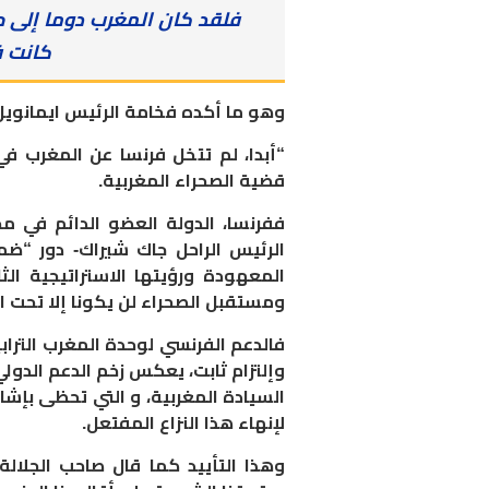
فلقد كان المغرب دوما إلى ج
كانت ف
وهو ما أكده فخامة الرئيس ايمانويل 
“أبدا، لم تتخل فرنسا عن المغرب في
قضية الصحراء المغربية.
ففرنسا، الدولة العضو الدائم في 
الرئيس الراحل جاك شيراك- دور “ضم
المعهودة ورؤيتها الاستراتيجية الث
ومستقبل الصحراء لن يكونا إلا تحت ا
فالدعم الفرنسي لوحدة المغرب الترابي
وإلتزام ثابت، يعكس زخم الدعم الدولي
السيادة المغربية، و التي تحظى بإش
لإنهاء هذا النزاع المفتعل.
وهذا التأييد كما قال صاحب الجلالة 