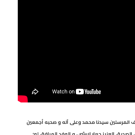
رف المرسلين سيدنا محمد وعلى آله و صحبه أجمعين
، الصديق العزيز جيرار لارشي، و الوفد المرافق له؛