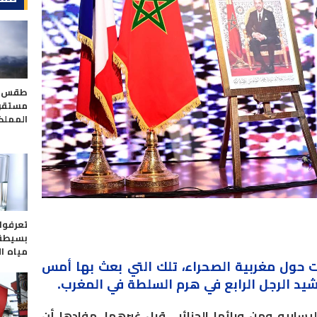
طقس ال
مستقر
المملك
تعرفوا
بسيطة 
مياه ا
 حول مغربية الصحراء، تلك التي بعث بها أمس
رشيد الرجل الرابع في هرم السلطة في المغرب.
ساريو ومن ورائها الجزائر ، قبل غيرهما، مفادها أن