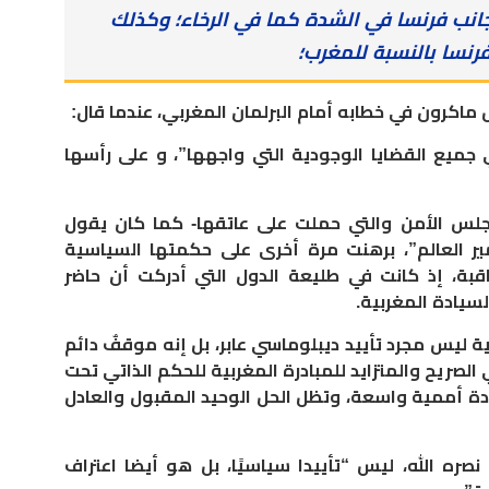
انب فرنسا في الشدة كما في الرخاء؛ وكذلك
رنسا بالنسبة للمغرب؛
ماكرون في خطابه أمام البرلمان المغربي، عندما قال:
 جميع القضايا الوجودية التي واجهها”، و على رأسها
مجلس الأمن والتي حملت على عاتقها- كما كان يقول
ير العالم”، برهنت مرة أخرى على حكمتها السياسية
اقبة، إذ كانت في طليعة الدول التي أدركت أن حاضر
لسيادة المغربية.
ة ليس مجرد تأييد ديبلوماسي عابر، بل إنه موقفٌ دائم
 الصريح والمتزايد للمبادرة المغربية للحكم الذاتي تحت
ادة أممية واسعة، وتظل الحل الوحيد المقبول والعادل
نصره الله، ليس “تأييدا سياسيًا، بل هو أيضا اعتراف