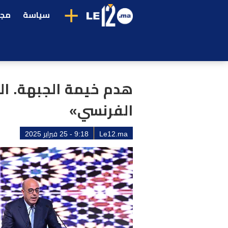
+
سياسة
مجت
هدم خيمة الجبهة. ال
الفرنسي»
Le12.ma
9:18 - 25 فبراير 2025