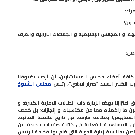
راء؛
مون؛
، و المجالس الإقليمية و الجماعات الترابية والغرف
ضل؛
 كافة أعضاء مجلس المستشارين، أن أرحب بضيوفنا
 الكبير السيد “جيرار لارشي”، رئيس
مجلس الشيوخ
اعتزازنا بهذه الزيارة ذات الدلالات الرمزية الكبيرة؛ و
مين ما راكمناه معا من مكتسبات و إنجازات؛ بل كحدث
لمقاييس؛ وعلامة فارقة، في تاريخ علاقتنا الثنائية،
 في المساهمة الفعلية في كتابة صفحات مجيدة من
بلدين بمناسبة زيارة الدولة التي قام بها فخامة الرئيس