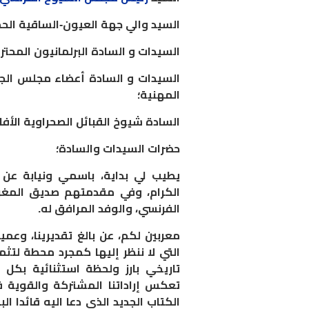
السيد والي جهة العيون-الساقية الحم
السيدات و السادة البرلمانيون المحتر
السيدات و السادة أعضاء مجلس الجهة
المهنية؛
السادة شيوخ القبائل الصحراوية الأفا
حضرات السيدات والسادة؛
يطيب لي بداية، باسمي ونيابة عن
الكرام، وفي مقدمتهم صديق المغرب
الفرنسي، والوفد المرافق له.
معربين لكم، عن بالغ تقديرينا، وعميق 
التي لا ننظر إليها كمجرد محطة لتث
تاريخي بارز ولحظة استثنائية بكل ا
تعكس إراداتنا المشتركة والقوية
الكتاب الجديد الذي دعا اليه قائدا ال