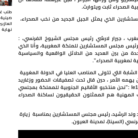
ية الصحراء ثابت ويتوارث.
طلب غر
صينية 
تشارين الذي يمثل الجيل الجديد من نخب الصحراء،
العازبي
نهاية 
غرب ، جيرار لارشي رئيس مجلس الشيوخ الفرنسي، :
رئيس مجلس المستشارين للملكة المغربية، وأنا الذي
دة من بين العديد من الدلائل الواقعية والسياسية
ية لمغربية الصحراء”.
لشابة التي تتولى المناصب العليا في الدولة المغربية
يهمه الأمر ، حين قال تحت تصفيقات الحضور وزغاريد
النسوة، كما عاينت ذلك جريدة le12.ma :”نحن منتخبو الأقاليم الجنوبية للمملكة بمجلسي
ات المهنية هم الممثلون الحقيقيون لساكنة الصحراء
 ولد الرشيد، رئيس مجلس المستشارين بمناسبة
زيارة
نسي (السينا)، لمدينة العيون.