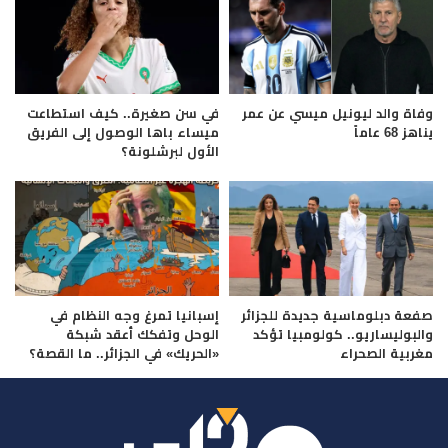
وفاة والد ليونيل ميسي عن عمر
في سن صغيرة.. كيف استطاعت
يناهز 68 عاماً
ميساء باها الوصول إلى الفريق
الأول لبرشلونة؟
صفعة دبلوماسية جديدة للجزائر
إسبانيا تمرغ وجه النظام في
والبوليساريو.. كولومبيا تؤكد
الوحل وتفكك أعقد شبكة
مغربية الصحراء
«الحريك» في الجزائر.. ما القصة؟