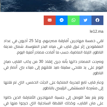
le12.ma
لقي خمسة مهاجرين أفارقة مصرعهم، وعُدّ 25 آخرون في عداد
المفقودين إثر غرق قارب في مياه البحر المتوسط، شمال مدينة
الناظور، الليلة الماضية، حسب ما أفادت مصادر أمنية اليوم.
وصرحت المصادر ذاتها بأنه جرى إنقاذ 30 من ركاب القارب صباح
اليوم على يد ملاحي سفينة صيد نقلتهم إلى ميناء بني أنصار في
الناظور.
وعثر قارب تابع للبحرية الملكية على الجثث الخمس، التي تم نقلها
إلى مشرحة المستشفى الرئيسي بالناظور.
ولم يتم بعدُ التوصل إلى جنسية المهاجرين الأفارقة الذين كانوا
على متن القارب، وكذلك النقطة الساحلية التي خرجوا منها في