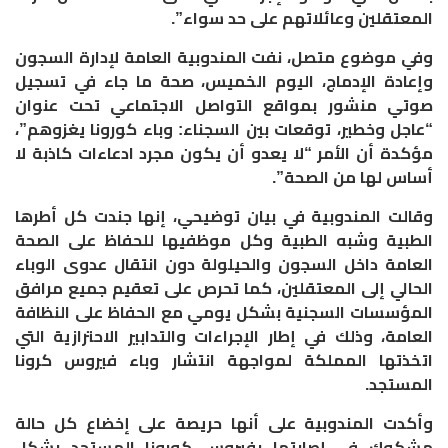
المعتقلين وعائلاتهم على حد سواء”.
وفي موضوع متصل، نفت المندوبية العامة لإدارة السجون
وإعادة الإدماج، اليوم الخميس، صحة ما جاء في تسجيل
صوتي منشور بمواقع التواصل الاجتماعي تحت عنوان
“عاجل وخطير، توقعات بين السجناء: وباء كورونا يغزوهم”،
مؤكدة أن الأمر “لا يعدو أن يكون مجرد ادعاءات كاذبة لا
أساس لها من الصحة”.
وقالت المندوبية في بيان توضيحي، إنها جندت كل أطرها
الطبية وشبه الطبية وكل موظفيها للحفاظ على الصحة
العامة داخل السجون والحيلولة دون انتقال عدوى الوباء
الحالي إلى المعتقلين، كما تحرص على تعقيم جميع مرافق
المؤسسات السجنية بشكل يومي مع الحفاظ على النظافة
العامة، وذلك في إطار الإجراءات والتدابير الاحترازية التي
اتخذتها المملكة لمواجهة انتشار وباء فيروس كرونا
المستجد.
وأكدت المندوبية على أنها حريصة على إخضاع كل حالة
مشكوك في إصابتها بفيروس كورونا المستجد بشكل