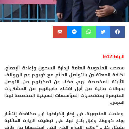
الرباط:le12
سمحت المندوبية العامة لإدارة السجون وإعادة الإدماج،
لكافة المعتقلين بالتواصل الدائم مع ذويهم عبر الهواتف
الثابتة المخصصة لهم، فضلا عن تمكينهم من التوصل
بحوالات مالية من أجل اقتناء حاجياتهم من المشتريات
المتوفرة بمقتصديات المؤسسات السجنية المخصصة لهذا
الغرض.
وعلمت المندوبية، في إطار إنخراطها في مكافحة إنتشار
وباء كورونا، وفق بلاغ لها، على توقيف الزيارة العائلية
بشكل كلي، “وهو الإجراء الذي لاقى استحسانا من طرف