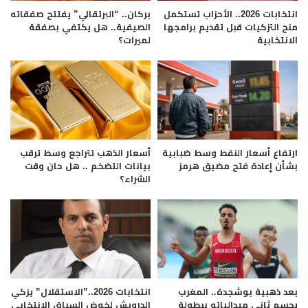
انتخابات 2026.. الأحزاب تستكمل
بركان.. “البرتقالي” يفتتح صفقاته
منح التزكيات قبل تقديم برامجها
الصيفية.. هل يكتفي بصفقة
الانتخابية
لميرات؟
ارتفاع أسعار النفط وسط ضبابية
أسعار الذهب تتراجع وسط ترقب
بشأن إعادة فتح مضيق هرمز
بيانات التضخم .. هل حان وقت
الشراء؟
بعد ذهبية بوشجدة.. المغرب
انتخابات 2026..”الاستقلال” يزكي
يحسم ثاني ميدالياته ببطولة
الدرويش لخوض السباق الانتخابي