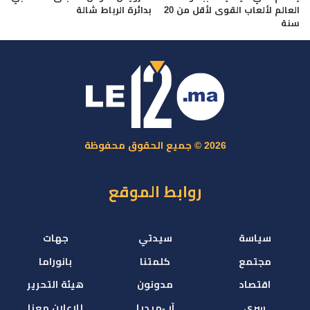
العالم لألعاب القوى لأقل من 20
بدائرة الرباط شالة
سنة
2026 © جميع الحقوق محفوظة
روابط الموقع
سياسة
سيدتي
جهات
مجتمع
كلمتنا
بانوراما
اقتصاد
مدونون
هيئة التحرير
سري
آر -ميديا
للإعلان معنا