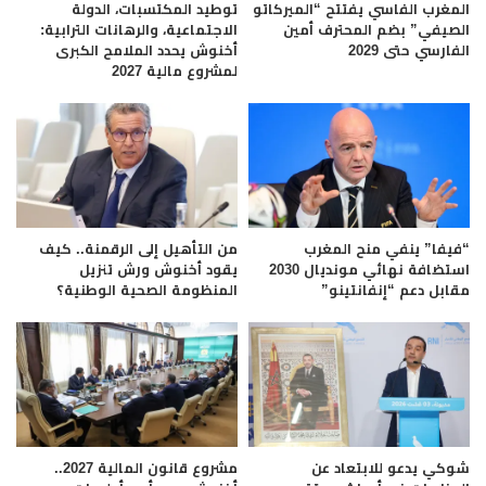
المغرب الفاسي يفتتح “الميركاتو
توطيد المكتسبات، الدولة
الصيفي” بضم المحترف أمين
الاجتماعية، والرهانات الترابية:
الفارسي حتى 2029
أخنوش يحدد الملامح الكبرى
لمشروع مالية 2027
“فيفا” ينفي منح المغرب
من التأهيل إلى الرقمنة.. كيف
استضافة نهائي مونديال 2030
يقود أخنوش ورش تنزيل
مقابل دعم “إنفانتينو”
المنظومة الصحية الوطنية؟
شوكي يدعو للابتعاد عن
مشروع قانون المالية 2027..