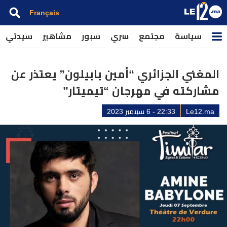
Français
سياسة
مجتمع
سري
سبور
مشاهير
سيدتي
المغني الجزائري “أمين بابيلون” يعتذر عن
مشاركته في مهرجان “تيميتار”
Le12.ma
22:33 - 6 سبتمبر 2023