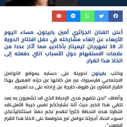
أعلن الفنان الجزائري أمين بابيلون، مساء اليوم
الأربعاء عن إلغاء مشاركته في حفل افتتاح الدورة
الـ 18 لمهرجان تيميتار بأكادير، مما أثار عددا من
علامات الاستفهام حول الأسباب التي دفعته إلى
اتخاذ هذا القرار.
وكتب
بابيلون
تدوينة على حسابه بموقع التواصل
الاجتماعي فايسبوك عبر من خلالها عن حزنه العميق بهذا
القرار الناشئ عن ظروف خارجة عن إرادته على حد تعبيره.
وأضاف “نحن نتفهم مدى الإحباط الذي قد تشعرون به بعد
تلقي هذا الخبر، حيث أننا نشارككم نفس خيبة الأمل.لقد
انتظرنا هذه اللحظة كثيراً لنقدم لكم حفلاً استثنائياً.لكن
لسوء الحظ، أجبرتنا عوامل غير متوقعة على اتخاذ هذا القرار
الصعب”.