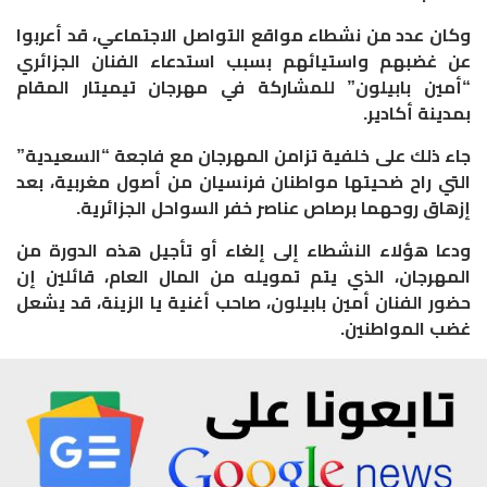
وكان عدد من نشطاء مواقع التواصل الاجتماعي، قد أعربوا
عن غضبهم واستيائهم بسبب استدعاء الفنان الجزائري
“أمين بابيلون” للمشاركة في مهرجان تيميتار المقام
بمدينة أكادير.
جاء ذلك على خلفية تزامن المهرجان مع فاجعة “السعيدية”
التي راح ضحيتها مواطنان فرنسيان من أصول مغربية، بعد
إزهاق روحهما برصاص عناصر خفر السواحل الجزائرية.
ودعا هؤلاء النشطاء إلى إلغاء أو تأجيل هذه الدورة من
المهرجان، الذي يتم تمويله من المال العام، قائلين إن
حضور الفنان أمين بابيلون، صاحب أغنية يا الزينة، قد يشعل
غضب المواطنين.