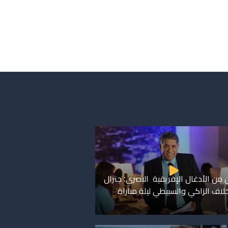
 من الأدغال الإفريقية البصري: جنرال
اف الزاكي والسبيطي ليلة مباراة