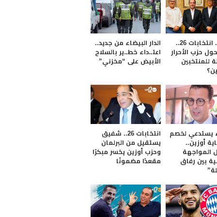
الرباط.. انتخابات 26..
الدار البيضاء من جديد..
حول حزب الأحرار
اعتـ.داء خطـ.ير بالسلاح
ة للمنتخبين
الأبيض على “مخزني”
ين؟
ء يستدعي لخصم
انتخابات 26.. شفيق
ية أوزين..
يستقيل من البرلمان
 المواجهة
وحزب أوزين يخسر مبكرًا
ية بين رفاق
مقعدًا مضمونًا
لة”