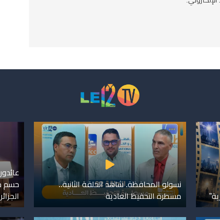
عائدون
نسولو المحافظة. شاهد الحلقة الثانية..
حسم خل
ية”
مسطرة التحفيظ العادية
الجزائر