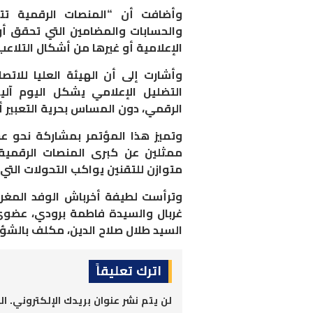
وأضافت أن “المنصات الرقمية تتوف
والحسابات والمضامين التي تحقق أرب
الإعلامية أو غيرها من أشكال التلاعب
وأشارت إلى أن الهيئة العليا للا
التضليل الإعلامي يشكل اليوم آل
الرقمي، دون المساس بحرية التعبير أ
وتميز هذا المؤتمر بمشاركة نحو عش
ممثلين عن كبرى المنصات الرقمية 
متوازن للتقنين يواكب التحولات التي 
وترأست لطيفة أخرباش الوفد المغرب
غربال والسيدة فاطمة برودي، عضوي
السيد طلال صلاح الدين، مكلف بالشؤون
اترك تعليقاً
لن يتم نشر عنوان بريدك الإلكتروني.
ال