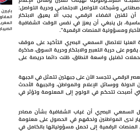
 تقنين الاتصال (RIARC) والشبكة الفرنكوفونية لهيئات تقنين وسائل الإعلام
اء الاصطناعي وشبكات التواصل الاجتماعي وحرية التواصل:
باييرن 
 أن تقنين الفضاء الرقمي يجب ألا يعيق الابتكار
المفاو
أساسية، بل ينبغي أن يعزز في نفس الوقت الشفافية
المغرب
الصيبا
أخبار ومسؤولية المنصات الرقمية”.
 العليا للاتصال السمعي البصري التأكيد على موقف
قوم على حرية التعبير والابتكار وحرية السوق، مذكرة
حملات تضليل واسعة النطاق، ظلت دائما حريصة على
لعصر الرقمي تتجسد الآن على جبهتين تتمثل في الجبهة
ن الدولة ووسائل الإعلام والمواطن، والجبهة الأحدث
 التي أصبحت تتحكم في الولوج إلى المعلومة وتؤثر في
تصال السمعي البصري أن غياب الشفافية بشأن مصادر
تيار لدى المواطنين ولحقهم في الحصول على معلومة
المنصات الرقمية إلى تحمل مسؤولياتها بالكامل في