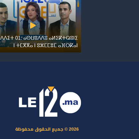
ⴷⴷⵉⵜ 01: ⴰⵙⵡⵓⴷⴷⵓ ⴰⵍⵉⴽⵜⵕⵓⵏⵉ
ⵏ ⵜⵎⴳⴳⴰ ⵏ ⵓⵣⵎⵎⴻⵎ ⴰⴼⵔⴽⴰⵏ
ر
س
م
ا
س
2026 © جميع الحقوق محفوظة