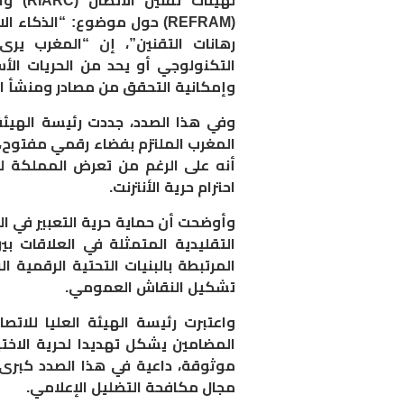
لهيئات
(REFRAM) حول موضوع: “الذك
رهانات التقنين”، إن “المغرب يرى
التكنولوجي أو يحد من الحريات ال
وإمكانية التحقق من مصادر ومنشأ ال
وفي هذا الصدد، جددت رئيسة الهيئة
المغرب الملتزم بفضاء رقمي مفتوح، ي
أنه على الرغم من تعرض المملكة ل
احترام حرية الأنترنت.
وأوضحت أن حماية حرية التعبير في ا
التقليدية المتمثلة في العلاقات بي
المرتبطة بالبنيات التحتية الرقمية
تشكيل النقاش العمومي.
واعتبرت رئيسة الهيئة العليا للا
المضامين يشكل تهديدا لحرية الاخ
موثوقة، داعية في هذا الصدد كبرى 
مجال مكافحة التضليل الإعلامي.