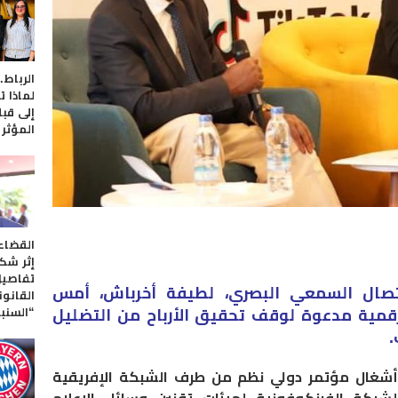
لماذا ت
إلى قبل
المؤثر
​القضا
إثر شكا
تفاصيل
اتصال السمعي البصري، لطيفة أخرباش، أمس
القانون
“السنب
الرقمية مدعوة لوقف تحقيق الأرباح من التضليل
.
أشغال مؤتمر دولي نظم من طرف الشبكة الإفريقية