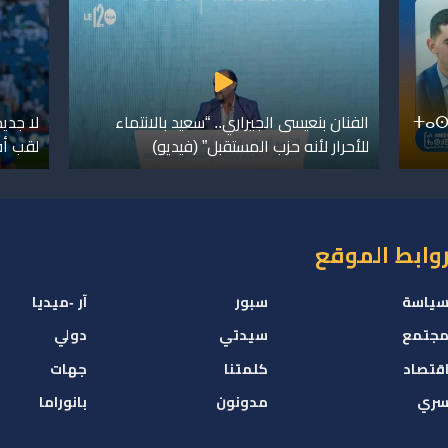
ⵜⴰⵙ
الفنان بنعيسى الجيراري.. “سعيد بالانتماء
لا جدي
للأحرار لأنه حزب المستقبل” (فيديو)
لقب أ
وابط الموقع
ياسة
سبور
آر -ميديا
جتمع
سيدتي
دولي
قتصاد
كلمتنا
جهات
ري
مدونون
بانوراما