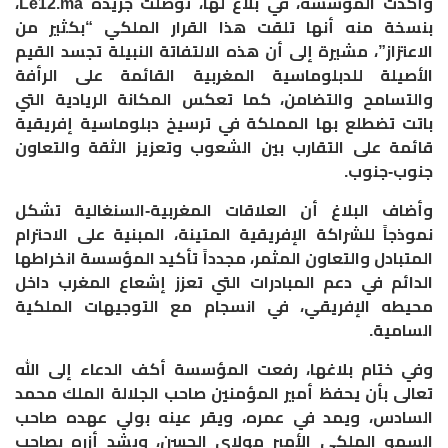
وأكدت المؤسسة، في بلاغ لها، توصلت جريدة Le12.ma،
بنسخة منه أنها تلقت هذا القرار الملكي “بكثير من
الاعتزاز”، مشيرة إلى أن هذه الالتفاتة النبيلة تجسد القيم
الأصيلة للدبلوماسية المغربية القائمة على الرأفة
والتسامح والتضامن، كما تعكس المكانة الريادية التي
باتت تضطلع بها المملكة في ترسيخ دبلوماسية إفريقية
قائمة على التقارب بين الشعوب وتعزيز الثقة والتعاون
جنوب-جنوب.
وأضاف البلاغ أن العلاقات المغربية-السنغالية تشكل
نموذجاً للشراكة الإفريقية المتينة، المبنية على الاحترام
المتبادل والتعاون المثمر، مجدداً تأكيد المؤسسة انخراطها
الدائم في دعم المبادرات التي تعزز إشعاع المغرب داخل
محيطه الإفريقي، في انسجام مع التوجيهات الملكية
السامية.
وفي ختام بلاغها، رفعت المؤسسة أكف الدعاء إلى الله
تعالى بأن يحفظ أمير المؤمنين صاحب الجلالة الملك محمد
السادس، ويمد في عمره، ويقر عينه بولي عهده صاحب
السمو الملكي الأمير مولاي الحسن، ويشد أزره بصاحب