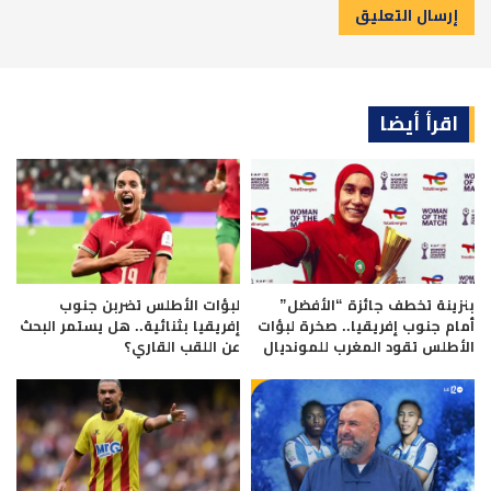
اقرأ أيضا
بنزينة تخطف جائزة “الأفضل”
لبؤات الأطلس تضربن جنوب
أمام جنوب إفريقيا.. صخرة لبؤات
إفريقيا بثنائية.. هل يستمر البحث
الأطلس تقود المغرب للمونديال
عن اللقب القاري؟