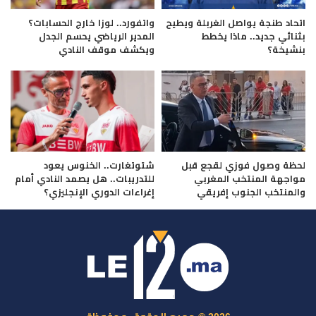
اتحاد طنجة يواصل الغربلة ويطيح
واتفورد.. لوزا خارج الحسابات؟
بثنائي جديد.. ماذا يخطط
المدير الرياضي يحسم الجدل
بنشيخة؟
ويكشف موقف النادي
لحظة وصول فوزي لقجع قبل
شتوتغارت.. الخنوس يعود
مواجهة المنتخب المغربي
للتدريبات.. هل يصمد النادي أمام
والمنتخب الجنوب إفريقي
إغراءات الدوري الإنجليزي؟