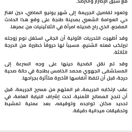
مع سبق الإصرار والترصد.
وتعود تفاصيل الجريمة إلى شهر يونيو الماضي، حين اهتز
حي العوامة الشعبي بمدينة طنجة على وقع هذا الحادث
المفجع، الذي راح ضحيته امرأة في الثلاثينيات من عمرها.
وقد أظهرت التحريات الأولية أن الجاني استغل نوم زوجته
ليرتكب فعله الشنيع، مسبباً لها حروقاً خطيرة من الدرجة
الثالثة.
وقد تم نقل الضحية حينها على وجه السرعة إلى
المستشفى الجهوي محمد الخامس بطنجة في حالة صحية
حرجة، قبل أن تلفظ أنفاسها الأخيرة متأثرة بجراحها.
عقب ارتكابه الجريمة، فر المتهم من مسرح الجريمة، قبل
أن تنجح المصالح الأمنية، تحت إشراف النيابة العامة، في
تحديد مكان تواجده وتوقيفه، بعد عملية تمشيط
وتحقيقات ميدانية دقيقة.