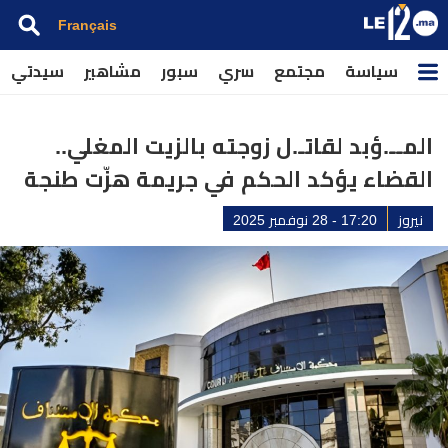
Français
سياسة
مجتمع
سري
سبور
مشاهير
سيدتي
المــ.ؤبد لقاتـ.ل زوجته بالزيت المغلي..
القضاء يؤكد الحكم في جريمة هزّت طنجة
نيروز
17:20 - 28 نوفمبر 2025