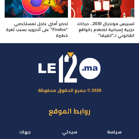
تسييس مونديال 2030.. حركات
تحذير أمني عاجل لمستخدمي
حزبية إسبانية تصطدم بالواقع
“Firefox” على أندرويد بسبب ثغرة
القانوني لـ”الفيفا”
خطيرة
2026 © جميع الحقوق محفوظة
روابط الموقع
سياسة
سيدتي
جهات