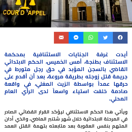
أيدت غرفة الجنايات الاستئنافية
بمحكمة
الاستئناف بطنجة، أمس الخميس، الحكم الابتدائي
القاضي بالسجن المؤبد في حق رجل متورط في
جريمة قتل زوجته بطريقة مروعة، بعد أن أقدم على
حرقها عمداً بواسطة الزيت المغلي، في
واقعة
صادمة خلفت استياء واسعاً لدى الرأي العام
المحلي.
ويأتي هذا الحكم الاستئنافي ليؤكد القرار القضائي الصادر
في المرحلة الابتدائية خلال شهر شتنبر الماضي، والذي أدان
المتهم بنفس العقوبة بعد متابعته بتهمة القتل العمد