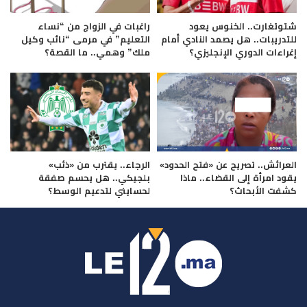
شتوتغارت.. الخنوس يعود
راغبات في الزواج من “نساء
للتدريبات.. هل يصمد النادي أمام
التعليم” في مرمى “نائب وكيل
إغراءات الدوري الإنجليزي؟
ملك” وهمي.. ما القصة؟
العرائش.. تصريح عن «فتح الحدود»
الرجاء.. يقترب من «ذئب»
يقود امرأة إلى القضاء.. ماذا
بلجيكي.. هل يحسم صفقة
كشفت الأبحاث؟
لحسايني لتدعيم الوسط؟