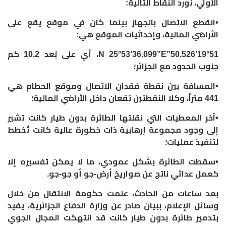
الأولي، نورد النقاط التالية:
‏•انقطع الاتصال بالجهاز بينما كان في موقع يقع على
الأراضي المالية، وإحداثيات الموقع هي:
‏19°51’50.526”N 25°53’36.099”E، أي على بُعد 10.2 كم
جنوب الحدود مع الجزائر؛
‏•المسافة بين نقطة فقدان الاتصال وموقع الحطام هي
441 متراً، وكلا النقطتين تقعان داخل الأراضي المالية؛
‏•آخر المعطيات التي نقلتها الطائرة بدون طيار كانت تشير
إلى وجود مجموعة إرهابية ذات خطورة عالية كانت تُخطط
لتنفيذ عمليات؛
‏•سقطت الطائرة بشكل عمودي، ما لا يمكن تفسيره إلا
كعمل عدائي ناتج عن صواريخ أرض-جو أو جو-جو.
‏بعد ساعات من الحادث، علمت حكومة الانتقال من خلال
وسائل الإعلام، ببيان صادر عن وزارة الدفاع الجزائرية، يفيد
بتدمير طائرة بدون طيار كانت قد انتهكت المجال الجوي