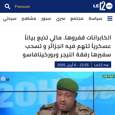
Français
سياسة
مجتمع
سري
سبور
مشاهير
سيدتي
الكابرانات قفروها. مالي تذيع بياناً
عسكرياً تتهم فيه الجزائر و تسحب
سفيرها رفقة النيجر وبوركينافاسو
Le12.ma
23:55 - 6 أبريل 2025