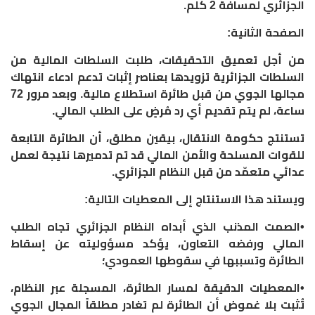
الجزائري لمسافة 2 كلم.
‏الصفحة الثانية:
‏من أجل تعميق التحقيقات، طلبت السلطات المالية من
السلطات الجزائرية تزويدها بعناصر إثبات تدعم ادعاء انتهاك
مجالها الجوي من قبل طائرة استطلاع مالية. وبعد مرور 72
ساعة، لم يتم تقديم أي رد مُرضٍ على الطلب المالي.
‏تستنتج حكومة الانتقال، بيقين مطلق، أن الطائرة التابعة
للقوات المسلحة والأمن المالي قد تم تدميرها نتيجة لعمل
عدائي متعمّد من قبل النظام الجزائري.
‏ويستند هذا الاستنتاج إلى المعطيات التالية:
‏•الصمت المذنب الذي أبداه النظام الجزائري تجاه الطلب
المالي ورفضه التعاون، يؤكد مسؤوليته عن إسقاط
الطائرة وتسببها في سقوطها العمودي؛
‏•المعطيات الدقيقة لمسار الطائرة، المسجلة عبر النظام،
تُثبت بلا غموض أن الطائرة لم تغادر مطلقاً المجال الجوي