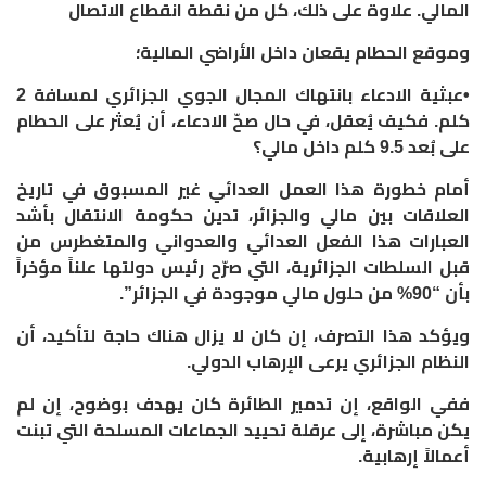
المالي. علاوة على ذلك، كل من نقطة انقطاع الاتصال
‏وموقع الحطام يقعان داخل الأراضي المالية؛
‏•عبثية الادعاء بانتهاك المجال الجوي الجزائري لمسافة 2
كلم. فكيف يُعقل، في حال صحّ الادعاء، أن يُعثر على الحطام
على بُعد 9.5 كلم داخل مالي؟
‏أمام خطورة هذا العمل العدائي غير المسبوق في تاريخ
العلاقات بين مالي والجزائر، تدين حكومة الانتقال بأشد
العبارات هذا الفعل العدائي والعدواني والمتغطرس من
قبل السلطات الجزائرية، التي صرّح رئيس دولتها علناً مؤخراً
بأن “90% من حلول مالي موجودة في الجزائر”.
‏ويؤكد هذا التصرف، إن كان لا يزال هناك حاجة لتأكيد، أن
النظام الجزائري يرعى الإرهاب الدولي.
‏ففي الواقع، إن تدمير الطائرة كان يهدف بوضوح، إن لم
يكن مباشرة، إلى عرقلة تحييد الجماعات المسلحة التي تبنت
أعمالاً إرهابية.