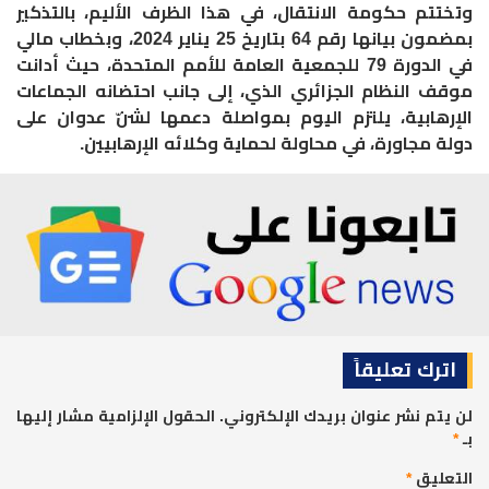
‏وتختتم حكومة الانتقال، في هذا الظرف الأليم، بالتذكير
بمضمون بيانها رقم 64 بتاريخ 25 يناير 2024، وبخطاب مالي
في الدورة 79 للجمعية العامة للأمم المتحدة، حيث أدانت
موقف النظام الجزائري الذي، إلى جانب احتضانه الجماعات
الإرهابية، يلتزم اليوم بمواصلة دعمها لشنّ عدوان على
دولة مجاورة، في محاولة لحماية وكلائه الإرهابيين.
اترك تعليقاً
لن يتم نشر عنوان بريدك الإلكتروني.
الحقول الإلزامية مشار إليها
بـ
*
التعليق
*