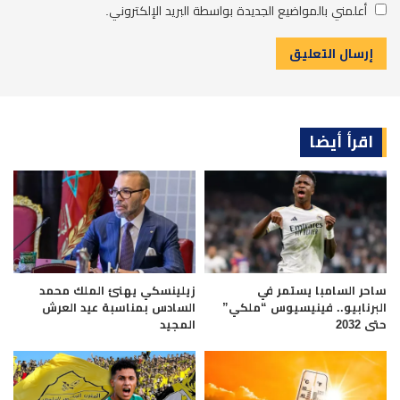
أعلمني بالمواضيع الجديدة بواسطة البريد الإلكتروني.
اقرأ أيضا
ساحر السامبا يستمر في
زيلينسكي يهنئ الملك محمد
البرنابيو.. فينيسيوس “ملكي”
السادس بمناسبة عيد العرش
حتى 2032
المجيد