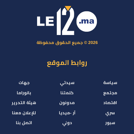
2026 © جميع الحقوق محفوظة
روابط الموقع
سياسة
سيدتي
جهات
مجتمع
كلمتنا
بانوراما
اقتصاد
مدونون
هيئة التحرير
سري
آر -ميديا
للإعلان معنا
سبور
دولي
اتصل بنا