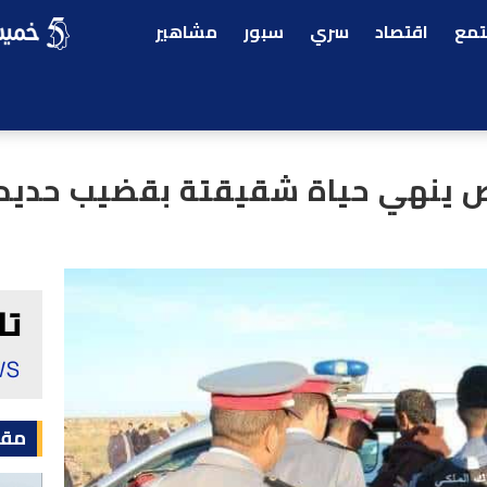
مع
اقتصاد
سري
سبور
مشاهير
خص ينهي حياة شقيقتة بقضيب حديد
مقا