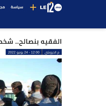
+
سياسة
مجت
الفقيه بنصالح.. ش
م.الحروشي
12:00 - 24 يونيو 2022