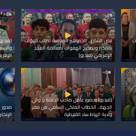
ت
نبض الشارع.. الجماهير المغربية تطالب اللبؤات
(فيديو)
بالتركيز وتصحيح الهفوات لمعانقة المجد
والسنغ
الإفريقي (فيديو)
الإفري
(فيديو) بحضور عامل صاحب الجلالة و والي
الجهة.. الخطاب الملكي السامي من مقر
صدور ا
ولاية الرباط سلا القنيطرة
الإلكت