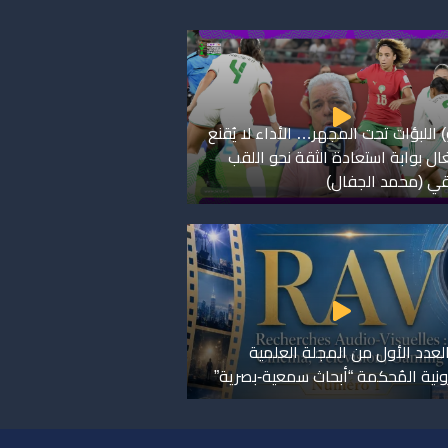
 اللبؤات تحت المجهر… الأداء لا يُقنع
ال بوابة استعادة الثقة نحو اللقب
قي (محمد الجفال)
لعدد الأول من المجلة العلمية
رونية المُحكمة “أبحاث سمعية-بصرية”