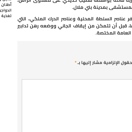
ربة قاتلة بواسطة قضيب حديدي على مستوى الرأس،
أطنان 
لمستشفى بمدينة بني ملال.
الدواج
تغذية ا
فر عناصر السلطة المحلية وعناصر الدرك الملكي، التي
، قبل أن تتمكن من إيقاف الجاني ووضعه رهن تدابير
 العامة المختصة.
حقول الإلزامية مشار إليها بـ
*