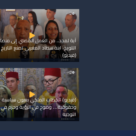
آية لمجد.. من العمل المضني إلى منصا
التتويج، ابنة سطاد المغربي تصنع التاريخ
(فيديو)
(فيديو) الخطاب الملكي بعيون سياسية
وحقوقية… وضوح في الرؤية وحزم في
التوجيه