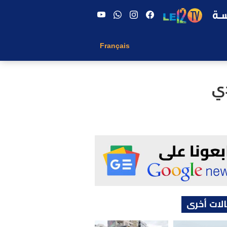
Français
ي
لات أخرى