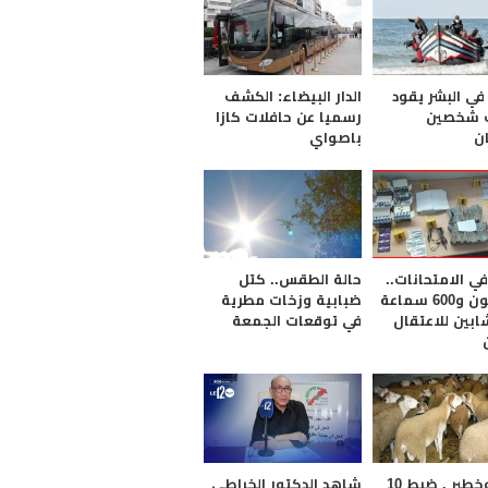
 في البشر يقود
الدار البيضاء: الكشف
ف شخصين
رسميا عن حافلات كازا
ن
باصواي
ي الامتحانات..
حالة الطقس.. كتل
54 مليون و600 سماعة
ضبابية وزخات مطرية
ابين للاعتقال
في توقعات الجمعة
عاجل وخطير . ضبط 10
شاهد الدكتور الخراطي