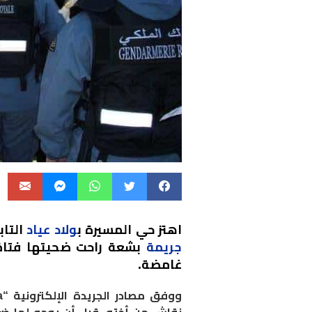
اهتز حي المسيرة ب
ولاد عياد
التاب
جريمة
بشعة راحت ضحيتها فتاة
غامضة.
ووفق مصادر الجريدة الإلكترونية “
a