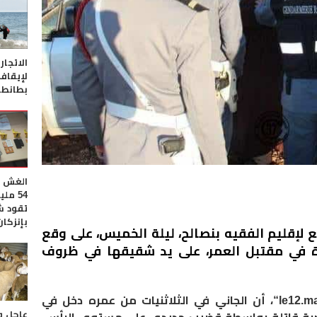
الاتجار
لإيقا
بطانطا
الغش ف
تقود ش
بإنزكان
ع لإقليم الفقيه بنصالح، ليلة الخميس، على وقع
 في مقتبل العمر، على يد شقيقها في ظروف
le12.m
“، أن الجاني في الثلاثنيات من عمره دخل في