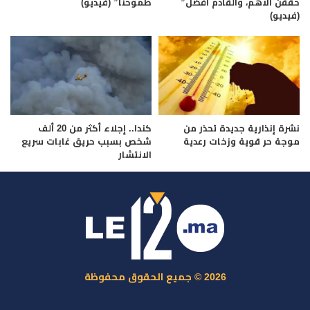
حققن الأهم، والقادم أفضل”
طموحنا” (فيديو)
(فيديو)
نشرة إنذارية جديدة تحذر من
كندا.. إجلاء أكثر من 20 ألف
موجة حر قوية وزخات رعدية
شخص بسبب حريق غابات سريع
الانتشار
2026 © جميع الحقوق محفوظة