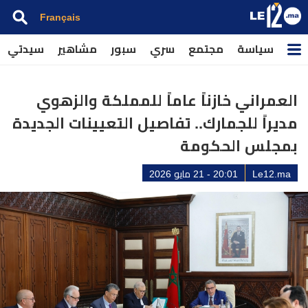
Français
سياسة
مجتمع
سري
سبور
مشاهير
سيدتي
العمراني خازناً عاماً للمملكة والزهوي
مديراً للجمارك.. تفاصيل التعيينات الجديدة
بمجلس الحكومة
Le12.ma
20:01 - 21 مايو 2026