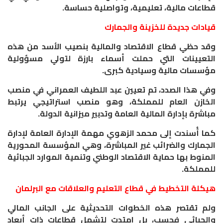
قطاعات مالية، تعليمية، وتواصلية حساسة.
​قيادات جديدة للخزينة والجمارك
​وقد حظي قطاع الاقتصاد والمالية بنصيب الأسد من هذه
التعيينات التي حملت أسماء بارزة لتولي مسؤولية
مؤسسات مالية وسيادية كبرى.
وفي هذا الصدد، تم تعيين عبد اللطيف العمراني في منصب
الخازن العام للمملكة، وهو منصب استراتيجي يرتبط
مباشرة بإدارة المالية العامة وتدبير ميزانية الدولة.
كما أُسندت إلى محمد الزهوي مهمة الإدارة العامة لإدارة
الجمارك والضرائب غير المباشرة، وهي المؤسسة المحورية
المنوط بها حماية الاقتصاد الوطني وتنمية الموارد الجبائية
للمملكة.
​هيكلة التخطيط في قطاع التعليم والعلاقات مع البرلمان
​ولم تقتصر هذه الخطوات التحديثية على الجانب المالي
والجبائي فحسب، بل امتدت لتشمل قطاعات ذات أبعاد