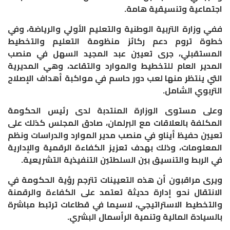
اجتماعية وتنسيقية هامة.
ففي وزارة التربية الوطنية والتعليم الأولي والرياضة، وفي
خطوة تروم دعم ركائز منظومة التعليم والتخطيط
المستقبلي، جرى تعيين عبد المجيد السهل في منصب
المدير العام للتخطيط والموارد والتقاعد، وهي المديرية
التي ينتظر منها لعب دور حاسم في مواكبة أهداف الإصلاح
التربوي الشامل.
​وعلى مستوى الوزارة المنتدبة لدى رئيس الحكومة
المكلفة بالعلاقات مع البرلمان، صادق المجلس كذلك على
تعيين حفيظ أيناو في منصب مدير الموارد والدراسات ونظم
المعلومات، وذلك بهدف تعزيز الكفاءة الرقمية والإدارية
في الربط والتنسيق بين السلطتين التنفيذية التشريعية.
ويرى مراقبون أن هذه التعيينات تترجم رؤية الحكومة في
الانتقال نحو إدارة حديثة تعتمد على الكفاءة والرقمنة
والتخطيط الاستراتيجي، لاسيما في قطاعات ترتبط مباشرة
بالسيادة المالية وتنمية الرأسمال البشري.